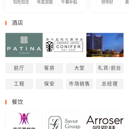
包吃包住
年底双薪
午餐补贴
领导好
酒店
前厅
客房
大堂
礼宾/前台
工程
保安
市场销售
总经理
餐饮