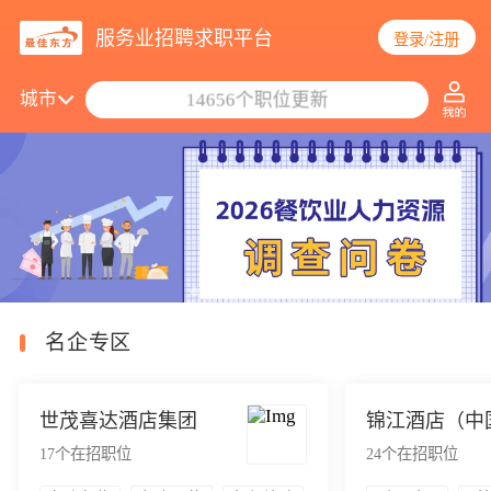
服务业招聘求职平台
登录/注册
搜索职位/公司
城市
14656个职位更新
名企专区
世茂喜达酒店集团
锦江酒店（中
17
个在招职位
24
个在招职位