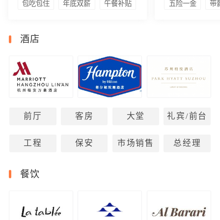
包吃包住
年底双薪
午餐补贴
五险一金
带
酒店
前厅
客房
大堂
礼宾/前台
工程
保安
市场销售
总经理
餐饮