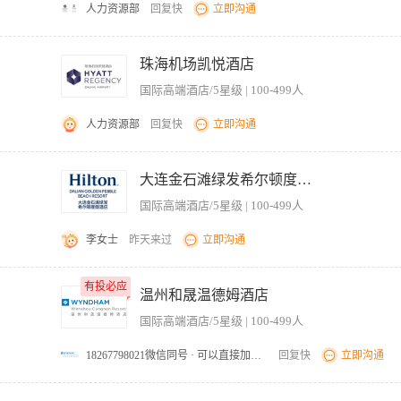
or other assets in accordance with companypolicies and procedures. 根据酒店的政
人力资源部
回复快
立即沟通
可培训上岗。
re clean, hygienic, professional and incompliance with company policies and pr
管理部门的档案、各种工作资料。 为部门经理准备各种需要签批的申请。 负责部门的
onable job duties as requested. 执行其他合理要求的工作职责。 GuestRelation
，帮助处理日常事务和来访接待工作。 负责各类办公用品的领取与发放。 汇总每月
 timelymanner. 积极，专业，及时地处理客人的需求。 § Actively listen and respond positively to guest
珠海机场凯悦酒店
集整理工作。
ocess (e.g., LEARN) to resolveissues, delight, and build trust. 使用集团品牌和酒店具体
国际高端酒店/5星级 | 100-499人
knowledge each and every guest with a smile, eye contact,and a friend
迎并认识每一位客人，面带微笑，保持目光接触，并用客人的名字友好的问候。 § Assist other employees to en
人力资源部
回复快
立即沟通
求。 § Thank guests with genuine appreciation and provide a fond farewel
ns of gueststo better understand their needs and watching/listening to guest preferencesan
清扫任务至客房清洁人员； 3、汇总客房报修、补充用品需求； 4、盘点楼层客耗品； 
客人的需求。 § Provide assistance to individuals with disabilities, incl
的发放与收回； 7、确保从宾客服务中心接到的客人要求能够被迅速处理并满足； 8、
大连金石滩绿发希尔顿度假酒店
idelines (e.g.,escorting them when requested, using words to explain actions, writingdirections 
 1、1年及以上酒店客房协调员实操经验，具有良好的沟通技巧和协调能力； 2、熟练
国际高端酒店/5星级 | 100-499人
陷的残疾人提供帮助和指导，（如果有需求，我们可以护送他们，并且通过文字和动作来描述行动方向） §
y services,and area attractions/offerings. 通过与客人的谈话来了解他们的住店感受,、对酒店服务
李女士
昨天来过
立即沟通
hey understand their tasks. 协助同事，保证他们了解任务。 § Speak toguests and co-workers using
§ Discusswork topics, activities, or problems with coworkers, supervisors, or
、维护请求和团队日程安排。准备报告并根据需要更新客房服务管理系统。 • 宾客请
property. 在公共区域与同事应小声谨慎地讨论问题。 § Talk withand listen to other coworkers to effecti
有投必应
有投必应
客的喜好和特殊要求传达给相应的团队成员。 • 库存管理：监控清洁用品、床单和
温州和晟温德姆酒店
th coworkers using electronic devices (e.g., pagers and two-wayradios).
队沟通：作为客房服务团队的中心联络点，在各部门之间传递信息和更新。使用酒店的
-workers and treat them with dignity and respect. 支持所有同事并尊重他们。 § Handl
国际高端酒店/5星级 | 100-499人
酒店政策和当地卫生与安全法规。维护安全协议和程序的有条理且易于访问的记录。 •
 diplomacy,and confidentiality. 运用策略，尊重，外交及保密来处理同事和客人的敏感问题。 § Developand
据和见解，帮助简化客房服务流程并提高效率。 任职资格： • 具有行政管理经验，
employeesand departments. 和其他部门的同事建立和保持积极高效的工作关系。 § Partnerwith and assist 
18267798021微信同号 · 可以直接加我微信问询
回复快
立即沟通
ce 应用程序。 • 出色的组织和多任务处理能力。 • 具有良好的沟通和人际交往能力，具有以
mongoals. 协助同事建立团队协作的环境，以成就共同的目标。 QualityAssurance/Quality Improvem
库存控制程序者优先。
符合质量确保达到预期标准。 PhysicalTasks 身体素质 § Stand,sit, or walk for an extended period of 
楼层。 2、做好信息收集和资料积累工作，准确回答宾客问询。 3、负责客房所有钥匙