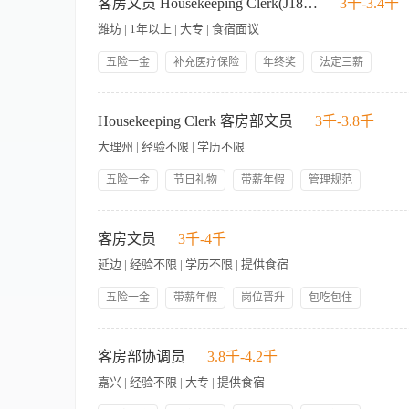
息，确保既定标准并取得客户的满意。 Receives, records, and distributes v
客房文员 Housekeeping Clerk(J18438)
3千-3.4千
就是合适的人选，那还等什么？马上点击申请按钮吧！
准确接听、记录并传达客人的要求。 Responsible for entering accurate 
潍坊 | 1年以上 | 大专 | 食宿面议
查各种异常情况。 Maintains and update administrative data 维护
working area and equipment in a proper stateof cleanliness 
五险一金
补充医疗保险
年终奖
法定三薪
immediately 及时向行政管家或其代理人汇报客人的投诉情况。 Complies with hotel’s 
提供食宿
生日福利
带薪年假
带薪病假
standards 遵守酒店的健康、安全和卫生政策，并遵守个人仪容和卫生规范。 Attends
工作职责： 1.记录所有来电，并且将相应的任务分配给相关同事
月休8天
技能培训
as a Room Attendant as well as otherareas of Housek
持充足的备品。 4.帮助客房服务员和楼层主管处理有关宾客需
Housekeeping Clerk 客房部文员
3千-3.8千
procedures andenforces same 遵守并执行客房部的规范和工作程序。 Maintains good 
6.保证营运中钥匙和工作手机的安全使用，并且做到工作开始前
and Engineering 与客房部员工以及其它关联部门，特别是前
大理州 | 经验不限 | 学历不限
得当以及有序分发等。 8.如有需要，协助部门处理部门的每月考
整理客房部的文件汇总。 11.遵守酒店的工作政策及程序，遵守希
五险一金
节日礼物
带薪年假
管理规范
执行任何管理层分配的其它工作。 14.如有必要，酒店管理层有权更
年终奖
节假日加班费
提供员工宿舍
免费工作餐
具有良好的管家部办公室日常运作方面的知识。 4.能熟练操作各种办公
Safetyand Security 安全 § Reportwork related accidents, or oth
周末双休
集团内部调动
8.本科/专科学历。
correct unsafe work procedures or conditions and/or rep
客房文员
3千-4千
FollowHazardous Material Management Program procedures for handling an
延边 | 经验不限 | 学历不限 | 提供食宿
Data Sheets (MSDS). 遵守危险物品管理项目程序来汇报实际情况给当班主管。 § Follow
safe, and secure environment. 根据酒店和部门的安全政策，保证清洁，安全的环境。 § 
五险一金
带薪年假
岗位晋升
包吃包住
medical emergencies, natural disasters). 遵循具体情况具体程序，处理
技能培训
人性化管理
每周双休
员工优惠房价
对酒店非正常出入人员提高警惕，并报告给主管及安全部。 § Followpolicies and proc
【岗位职责】 1、负责客房部日常文职工作，包括接听电话、记
流程以及设备、机器的储藏程序 § Use properequipment, wear appropriate personal
3、协助处理客人投诉及特殊需求，及时向相关部门反馈并跟进解
客房部协调员
3.8千-4.2千
须使用正确的设备，穿戴合适的个人防护服，并且采用正确的举物程序，来避免受伤。 § Comple
报、周报等数据统计及分析工作。 6、协调与其他部门（如前台
相关的安全培训和认证后执行工作任务。 Policiesand Procedures 政策与程序 §
嘉兴 | 经验不限 | 大专 | 提供食宿
制定补货计划。 【岗位要求】 1、学历不限，工作经验不限，年龄不
Maintainconfidentiality of proprietary materials and info
普通话标准，有酒店或服务行业经验者优先。 3、工作认真细致