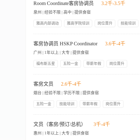
entire work shift. 能够坚持长时间站立、端坐、或者行走整个班次。 § Move,lift, carry
作。 4、负责捡拾物品和遗留物品的登记、存放和处理。 5、
Room Coordinate客房协调员
3.2千-3.5千
在无人协助下，能移动，抬起，搬运，推动，拉动，放置少于或等于10磅的物品。 § Enter andl
金、补贴。 7、负责每日楼层人员的统筹安排及休班。 8、负责
泉州 | 经验不限 | 高中 | 提供食宿
通过使用电脑和销售系统，获取和工作相关的信息。 EssentialJob Functions 工作职能 § 
良嗜好。 3、能熟练操作日常办公软件，有一定的文字处理及沟通
logs,and checklists. 完成客房部的文字工作，例如报表，记录，和检查表。 § Contact
雅高内部调动
雅高学院培训
岗位晋升
技能培训
维修，及时的时间通知工程部进行抢修。 § Respondpromptly to requests fr
具竞争力福利
完善的制度等
缴纳医社保
maintenance or non-urgent repairs using appropriate method.
1.Ensure forwarding and receiving of all information pertaining 
manager/supervisorafter shift are complete. 班次交接时，记录和报告突出的事
带薪年假
信息，确保既定标准并取得客户的满意。 2.Receive, record, and distribute 
客房协调员 HSKP Coordinator
3.6千-4千
foradditional assignments throughout the shift. 在班次中，通过合适
accurately. 准确的接收、记录并传达客人的要求。 4.Responsible for enterin
staff as theyarise throughout the shift. 对于在整个班次
广州 | 1年以上 | 大专 | 提供食宿
输入电脑并调查各种异常情况。 5. Maintain and update administrative 
daily activities of Housekeeping andLaundry. 协助客房
失物品。 8.Prepare reports related to HR, Finance, and oth
efforts of Housekeeping, Engineering, Front Office,and Laun
福布斯五星
五险一金
带薪年假
岗位晋升
工作电话和其它出借物。 10.Control mini bar store. 管理迷你吧仓库。 11.Main
(e.g., guest wasscheduled to check-out but ba
技能培训
管理规范
提供住宿用餐
专业英语培训
得到良好的清洁和修缮。 12.Report guest complaints to Executive
有行李） § CoordinateVIP service to ensure VIP's needs are m
岗位职责 1.负责与其它部门的信息收发传递。 2.熟悉酒店的服
考究制服
职业发展计划
and training sessions as required. 按要求参加会议和培训活动。 14.Mul
Not Disturb' rooms. 记录，监督和更新“请勿打扰”的房号。 § Runreports to determ
序登记宾客的遗留物品。 5.向工程部提出维修的请求，及时维修客
客房文员
2.6千-4千
岗位工作技能的复合型人才。 15.Adhere to Housekeeping standard
vacant ready rooms. 运行报告告诉我们每天的房间销售情况，包括预抵的、离店的和可售
客房工作经验。 3.熟悉酒店客房专业知识，可合理的为宾客解决问
烟台 | 经验不限 | 学历不限 | 提供食宿
Housekeepers asthey occur. 分配急需清理的房间和之前出现在“请勿打扰”列表上的房
rooms arecleaned by the necessary time. 和客房服务员沟通，保证脏房及时清理。 § 
五险一金
技能培训
带薪年假
岗位晋升
decided by their supervisor, possibly in other dep
人性化管理
员工生日礼物
包吃包住
各种补贴
其他 § Follow all company policies andprocedures and is in accord
皇冠假日酒店®及度假村的目标是让宾客在商务旅行时轻松掌控
员工医务室
外出旅游
并符合当地法律。严格遵循万豪自我评估审计标准的内容。 § A review of this description
的不仅仅是一个头衔。 如果您与Gina一样擅长羽毛球，并喜
文员（客房/预订/总机）
3千-4千
of fundamental job duties. All duties and requir
酒店正在寻找Gina这样的人才：充满活力、信心十足、雄心勃
个职位所需的最基本的要求。 § This job description in no way statesor implies 
惠州 | 1年以上 | 大专 | 提供食宿
要求如下： 工作职责： 1.提供符合酒店形象标准的电话服务。 
will be required to perform any otherjob-related duties or hospitality b