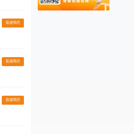
班。 · 保证所
阿联酋
00971
和程序。 · 确
配合理高效。
卡塔尔
00974
用情况，跟进补
投递简历
修单并追踪处理
和计算机操作能
有团队合作意
目反馈信息、每
合理备量，协调
投递简历
 1.具有大专或
房部各区域日常
ee, we rely
ene standards.
投递简历
，满足宾客使用需求。
 协助客房物资的收货、整
ourteously.
效，提升宾客满意度。
l operations. 工
保接听和转达所有与部门相关的信
on now! 如果您