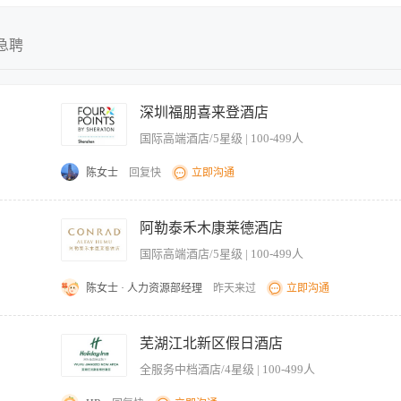
不限
不限
全职
今日最新
急聘
兼职
近三天
实习
近五天
深圳福朋喜来登酒店
临时
近一周
国际高端酒店/5星级 | 100-499人
近两周
近一月
陈女士
回复快
立即沟通
近二月
为部门经理准备各种需要签批的申请。 3、负责部门的文印打字工作。 4、负责做好上
接待工作。 5、负责各类办公用品的领取与发放 6、汇总每月考勤、考核报表，按时
阿勒泰禾木康莱德酒店
 1、懂得电脑操作，能较熟练地进行中英文打字。 2、有一定的应变处理问题的能力 
国际高端酒店/5星级 | 100-499人
陈女士 · 人力资源部经理
昨天来过
立即沟通
接待密切合作确保任何时间内正确的房态。 · 从前台获得退房信息并迅速告诉楼层服务员
楼层和其它部门的楼层钥匙。 · 处理、登记和跟踪借出物品，每月盘点一次出借物品、手
芜湖江北新区假日酒店
分，即布草房，楼层，公共区域，洗衣房准备月度报告和盘点提供帮助。 · 更新管家
全服务中档酒店/4星级 | 100-499人
可以取回。 · 记录所有的电话并跟进解决问题。 · 记录楼层主管和客房服务员遇到的
· 每日登记迷你吧酒水销售情况并打印酒水报表做好台账。 · 保持办公室干净整洁。 · 