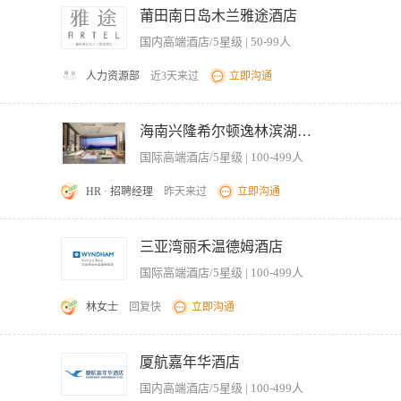
通，部门经理不在的情况下，帮助处理日常事务和来访接待工作。 6、负责各类办公用
莆田南日岛木兰雅途酒店
汇总每月考勤、考核报表，按时送至HR办公室。 9、协助部门经理做好宾客意见的收集
国内高端酒店/5星级 | 50-99人
懂得电脑操作，能较熟练地进行中英文打字。 3、有一定的写作能力和应变处理问题的能
人力资源部
近3天来过
立即沟通
。 2、负责做好上传下达及与各部门的联络沟通，部门经理不在的情况下，帮助处理日
室。 4、负责客房仓库管理，按时交纳入库、领料、直拨单及收付存盘存报表，并于财
海南兴隆希尔顿逸林滨湖度假酒店
 1、大专及以上文化程度或具备文秘方面的专业知识。 2、懂得电脑操作，能较熟练
国际高端酒店/5星级 | 100-499人
康、精力充沛、五官端正。 5、认同保利企业文化
HR · 招聘经理
昨天来过
立即沟通
部门。 协助行政副管家完成客房部仓库的工作。 根据部门需求，合理申购相应物资
房间状态的询问。 出席客房服务员例会，确保相关信息上传下达至楼层主管和其他同
三亚湾丽禾温德姆酒店
作结束后签入及核对。 根据规范制度记录失物招领，并且根据标准保持记录完整、储
国际高端酒店/5星级 | 100-499人
录、年假、病假、无薪假等。 协助行政副管家按要求完成月度报表记录。 恰当的整
以及员工手册中的条款。 坚持酒店安全制度、紧急情况处理规定和程序。 执行任何
林女士
回复快
立即沟通
日常运作方面的知识。 能熟练操作各种办公软件。 至少一年的行政工作经验。 积极
、管理部门的人事档案、印章及各种工作资料。 3、为部门经理准备各种需要签批的申请
通，部门经理不在的情况下，帮助处理日常事务和来访接待工作。 6、负责各类办公用
厦航嘉年华酒店
、汇总每月考勤、考核报表，按时送至人事行政办公室。 9、协助部门经理做好宾客意见
国内高端酒店/5星级 | 100-499人
、五官端正。