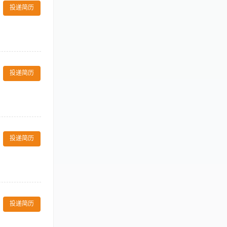
estsaccurately
投递简历
情况准确的输入电脑并调
。 Maintains
er ordelegate
 and hygiene
ulti-skilled
应物资，储备保
ards and
管和其他同事。
r Front Office
投递简历
记录完整、储存
。 10.恰当的
和程序。 13.
渴望的。 3.
、多方位思考。
 § Identifyand
汇报给管理团队。 §
投递简历
terial Safety
ure aclean,
evacuations,
ty premises.
hines. 遵守安全操作
实际情况一致。
avoid injury. 必
客房主管完成日
k tasks. 在完成
投递简历
布草库存，协助
的隐私和安全。 §
清晰传达信息，
edures. 遵守酒店和
人需求及内部协