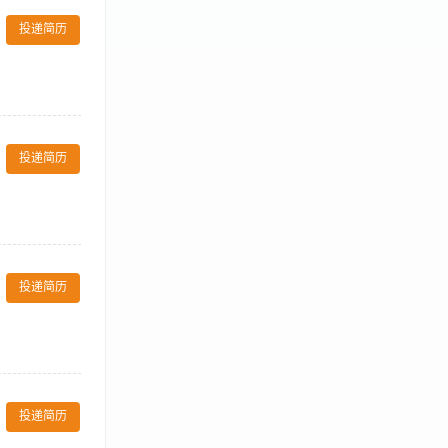
品的领取与发
投递简历
整理工作。 岗
力。 4、接受
常事务和来访接
务核对，准确反
投递简历
地进行中英文打
，储备保持充足
事。 保证营运
投递简历
存得当以及有序
理客房部的文件
管理层分配的其
聆听、多方位思
。 4、负责部
品的领取与发
投递简历
的收集整理工