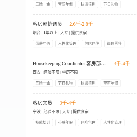
报告。 4.准确接听、记录并传达客人的要求。 5.负责每天将客房
位职责绝不表明或暗示该职位的员工仅限于以上所列出的工作职
五险一金
带薪年假
技能培训
节日礼物
向行政管家或其代理人汇报客人的投诉情况。 9.遵守酒店的健康、
This document does not create anemployment contract, impl
管理规范
人性化管理
包吃包住
岗位晋升
专以上学历毕业，态度良好。 2. 具有组织、协调工作的能力，以
为对相关职位的工作概述。
OUR HIRING PHILOSOTHY 我们的招聘理念： HIRE FOR ATTITUDE 态度优
领导好
办公软件的操作。 5. 性格积极向上，可吃苦耐劳。 皇冠假
态度和高度的工作责任感，正确决策。 TRAIN FOR SKILLS培养技能 Strong will to 
客房部协调员
2.6千-2.8千
的宾客取得成功。 作为回报，我们将为您提供具有市场竞争力
物，灵活和适应变化，敢于挑战。 TAP FOR POTENTIAL 发挥潜能 You should
会。除此之外，您还将加入 一个充满活力、积极向上的专业团队，
烟台 | 1年以上 | 大专 | 提供食宿
个人最大潜能，与万豪共同成长。
孙女士 联系方式：0535-6899999-6901/6903 传真:0535-6790283 电子
带薪年假
人性化管理
包吃包住
岗位晋升
管理规范
五险一金
技能培训
员工生日礼物
岗位职责 1、负责客房部所有文件的收发、归类和存档工作。 2
门的文印打字工作。 5、负责做好上传下达及与各部门的联络沟
Housekeeping Coordinator 客房部协调员
3千-4千
放。 7、负责部门员工劳保福利用品及临时工工资的发放。 8
西安 | 经验不限 | 学历不限
作。
五险一金
节日礼物
技能培训
带薪年假
岗位晋升
管理规范
员工生日礼物
年底花红
【岗位职责】 1、负责客房部日常运营协调工作，确保客房清洁
包吃包住
员工活动丰富
况，确保符合酒店卫生标准和服务要求 4、管理客房用品库存，
客房文员
3千-4千
门主管完成相关报表和数据统计工作 7、培训新入职员工，确保其
宁波 | 经验不限 | 大专 | 提供食宿
有责任心，能承受一定工作压力 3、具备基础英语沟通能力者优先
技能培训
带薪年假
包吃包住
人性化管理
领导好
帅哥多
美女多
管理规范
五险一金
岗位职责 1、负责客房部所有文件的收发、归类和存档工作。 2