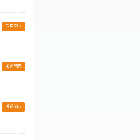
策和程序保护好各类工
ocedures. 根据酒
文印打字工作。
s 对客服务 §
考勤、考核报
 questions,
投递简历
的程序积极的倾听和回应客人的
ly verbal
sure proper
l. 真诚的感谢客人并与
d acting on them
5、登记客房遗
uding
与客房部同事保
on paper, moving
投递简历
房态管理系统；
 Engage
以及周边景区的体验感受。
 clear,
求协调：接收和
vely exchange
客用设施的库存
 通过电子通讯设备与其他同
投递简历
管理系统分配和
esensitive
 客房服务领导
 maintain
最好是在酒店业
others to
客人为中心的思维
ent 质量保证/质量改
time or for an
的管理和收发工