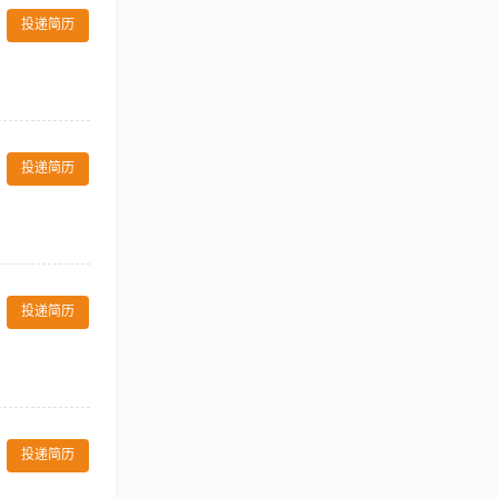
t assistance.
员工工资、奖
e systems.
投递简历
，五官端正，无不
, activity
repairs. 对于紧急
tpreventative
handled to the
 确保接听和转达所有与部门相关的
supervisor)
equests
ousekeeping
投递简历
 负责每天将客房情况准确的
n managing
property. 监管遗
rdinate the
an items. 管理
 Front Desk
r. 确保工作区域和设备
：客人已离店，但房间仍
end meetings
 list of ‘Do
勤。 4.按程
为掌握客房服务员和客房部其它
tures, and
 2.有1年以上
投递简历
list to
ant dirty
jobduties as
别不改变 Others
 遵守所有公司政策和程序,
的一员，您拥有
theperformance
梦想。皇冠假日
上工作任务和要求是这一
投递简历
工作职责与岗位
n. Employees
、记录并分发各种
ir supervisor. 这份岗