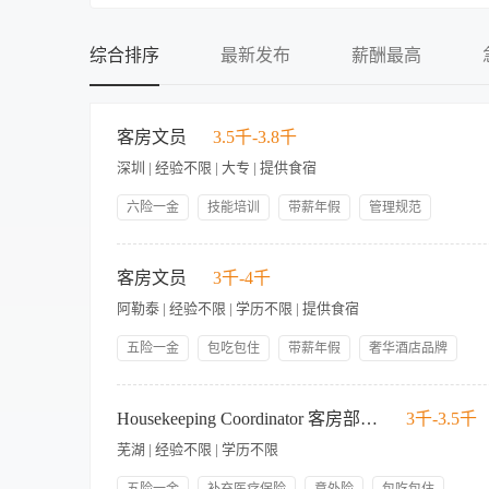
不限
不限
初中
提供食宿
综合排序
最新发布
薪酬最高
中专
不提供食宿
中技
可提供吃
客房文员
3.5千-3.8千
高中
可提供住
深圳 | 经验不限 | 大专 | 提供食宿
大专
食宿面议
本科
六险一金
技能培训
带薪年假
管理规范
人性化管理
岗位晋升
包吃包住
硕士
岗位职责 1、负责客房部所有文件的收发、归类和存档工作 2、
博士
门的联络沟通，部门经理不在的情况下，帮助处理日常事务和来访
客房文员
3千-4千
室。 7、协助部门经理做好宾客意见的收集整理工作。 岗位要求
阿勒泰 | 经验不限 | 学历不限 | 提供食宿
力充沛、五官端正。
五险一金
包吃包住
带薪年假
奢华酒店品牌
最佳工作场所
人才发展计划
希尔顿大学
作为酒店客房部文员，您将应以最高标准完成以下任务: · 与前台
收回，登记和控制所有管家部手机及监督仪。 · 记录分发到各个
Housekeeping Coordinator 客房部协调员
3千-3.5千
有管家部员工出勤的情况。 · 按要求准备月报表。为管家部各部
芜湖 | 经验不限 | 学历不限
告。 · 将需要维修的东西送至工程部维修并且知会楼层主管何时
门进行协调。 · 处理所有进出文件。 · 保持和更新房况记录。 