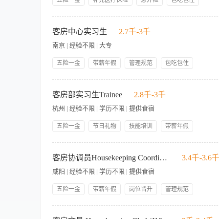
五险一金
补充医疗保险
意外险
包吃包住
种文件存档。 · 随时告知楼层主管关于团队的到达、离店、VIP客人
提供食宿
提供员工宿舍
生日福利
月休8天
有报告和服务都按时完成。 · 遵守酒店的工作政策及程序，遵守
【岗位职责】 1、协助客房部经理处理日常行政事务，包括文件
集团内部调动
保员工充分的理解并遵守员工手册内容。 · 如有必要，该部门有
3、协调客房部与其他部门（如前台、工程部、洗衣房）的沟通，
客房中心实习生
2.7千-3千
充采购需求。 5、处理客人关于客房服务的电话或书面需求，记
南京 | 经验不限 | 大专
进度。 7、协助新员工入职资料准备及培训安排，维护员工档案
力（如Office办公软件）。 2、沟通表达清晰，能与不同层级
五险一金
带薪年假
管理规范
包吃包住
识，能适应酒店快节奏工作环境。 5、对酒店客房服务流程有一
员工生日礼物
节日礼物
技能培训
岗位晋升
岗位职责： 1.参与酒店管理操作系统的培训，需掌握系统各项
人性化管理
领导好
日出房量信息等统计资料； 3.完成客房中心每月盘点工作； 
客房部实习生Trainee
2.8千-3千
各方关系，保证客房工作的顺利进行； 5.与前台密切配合做好房态
杭州 | 经验不限 | 学历不限 | 提供食宿
以上学历，有一定语言、文字表达能力； 2.有较强的责任心和服
工作； 5.可熟练操作电脑，制定运用各类表格；
五险一金
节日礼物
技能培训
带薪年假
岗位晋升
人性化管理
员工生日礼物
包吃包住
We are looking for a Trainee with following duties
on you to: 作为酒店客房部实习生，需承担以下主要工作职责： 1、Clean, sanitize, and 
客房协调员Housekeeping Coordinator
3.4千-3.6
Maintain cleanliness and ensure all items ar
咸阳 | 经验不限 | 学历不限 | 提供食宿
2、Assist in receiving, organizing, issuing, and counting housekee
理、发放及盘点工作，做好库存登记，确保各类客房用品储备充足。 3、Deliver guest-reque
五险一金
带薪年假
岗位晋升
管理规范
Ensure timely response to guest requests and 
包吃包住
人性化管理
领导好
技能培训
We are looking someone who: 我们寻找的人选需具备： 1、Positive attitude, str
Ensures forwarding and receiving of all informationpertaining t
作认真负责，服务意识强，具备良好的沟通能力和学习能力，能够服从工作安排。 If you are 