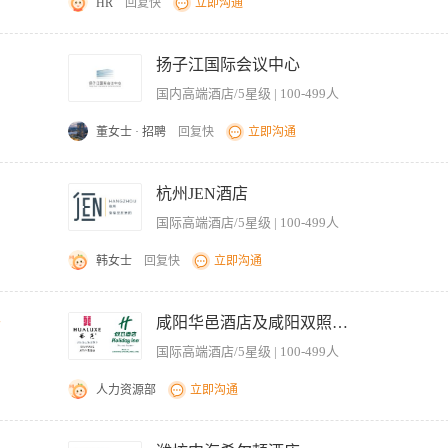
HR
回复快
立即沟通
抵达等相关的信息等。 · 处理失物招领。 · 同其他部门协调工作。 · 协助准备员工排
希尔顿的商业行为规范以及员工手册中的条款。 · 坚持酒店安全制度、紧急情况处理规定
整理、数据录入、报告归档等。 2、负责客房部员工排班安排及考勤统计，确保人员调
权更改或补充该职位描述。 · 完成任何其他合理的职责和被指派的职责。
及时传递工作指令及反馈信息。 4、管理客房部物资库存，定期盘点并记录消耗品使
扬子江国际会议中心
录并转达至相关岗位，确保问题及时解决。 6、跟进客房部设施设备报修流程，填写维
国内高端酒店/5星级 | 100-499人
信息准确性。 【岗位要求】 1、学历不限，工作经验不限，年龄不限，具备基本读写
员工及客人进行有效协调。 3、工作细致认真，具备较强的条理性与时间管理能力。 4、
董女士 · 招聘
回复快
立即沟通
定了解者优先，无经验但愿意学习者亦可。
操作技能； 2.审核对客服务用品的项目和数量；定期向部门填报酒水销售、工程报修项
4.积极与楼面交换信息，确保客房中心房态信息的正确，保证客用品与各类物品的充足、
杭州JEN酒店
管理，确保满足售房需求， 6.做好客遗的收集、记录、处理等管理工作。 任职资格：
国际高端酒店/5星级 | 100-499人
务意识； 3.具有沟通、协调、管理及组织能力，具有良好的团队精神； 4.熟悉掌握客
韩女士
回复快
立即沟通
 and requirements: 我们在寻找一位具备以下特质，并可独立承担相应岗位职责的客房部实习生人选： As a Train
properly store guest room cups and related amenities according to hotel hygi
千
咸阳华邑酒店及咸阳双照湖假日酒店
e ready for guest use. 按照酒店卫生标准清洗、消毒并妥善存放客房杯具及相关用品，确保用品清洁卫生
国际高端酒店/5星级 | 100-499人
ping supplies. Maintain accurate inventory records and ensure sufficient stock levels.
sted items such as bottled water, towels, and amenities promptly and c
人力资源部
立即沟通
maintain service quality. 根据宾客需求及时配送饮用水、毛巾、一次性用品等物品，保证服务及时、高
ong sense of responsibility, good communication skills, and willingness to learn hote
o the department in order to maintain set standards and achieveguest satisfaction 确
the right person, what are you waiting for? Click the apply butt