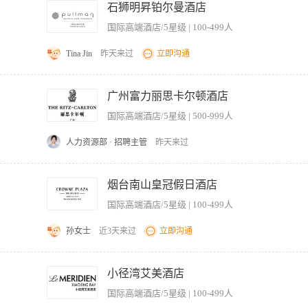
, push, pull, and place objects weighing less than or equal to 10pounds withou
负责整个酒店鲜花的预订和鲜花质量把关工作。 6、负责部门考勤和餐卡统计工作，领发
石狮明昇铂尔曼酒店
ocate work-related information using computers and/or point of sal
对讲机、值台电话的管理。 【岗位要求】 1、有相关工作经验者优先。 2、身体健康
国际高端酒店/5星级 | 100-499人
Completerequired Housekeeping paperwork, including reports, worksheets
协调能力。 4、有一定的英语基础。
Engineering, Guest Experience, or Housekeeping office directly for urgent
Tina Jin
昨天来过
立即沟通
om guests, Front Desk, or Guest Experience. 及时的回应客人、同事的问询。 § Reques
 用适当的方式，要求非紧急和预防性的维护。 § Documentand report outstanding issues that need to be 
to the department in order to maintain set standards and achieve guest satisfaction.
件和问题。 § Check withthe appropriate source (e.g., Housekeeping office, manager/
various reports. 接收、记录并分发各种报告。 3. Receive, record, and transmit guest r
广州富力丽思卡尔顿酒店
的渠道来完成额外的任务。 § Communicateadditions or changes to the assignment sheets to H
g accurate room status into computer daily and investigate discrepancies.
内工作任务的增加或是改变应及时的和客房部行政副管家沟通交流。 § AssistHousekeeping management i
国际高端酒店/5星级 | 500-999人
data. 维护和更新行政数据。 6.Maintain key control. 管理钥匙。 7.Monitor lost & found 
管理层准备整理每日的日常工作信息（如：VIP、OO&OS报告，每日运营信息）。 § Act as aliaison to coo
er departments. 准备人力资源部、财务部和其它部门相关的报表。 9.Control work phones and other lo
dry. 作为其他部门与客房部的信息联络人。 § Check andresolve issues with discrepant rooms with the
人力资源部 · 招聘主管
昨天来过
tain working area and equipment in a proper state of cleanliness and repai
gs were found in the room). 和前台共同解决差异房问题，并按照要求提交房态差异报告给前台。（如
 Housekeeper or delegate immediately. 及时向行政管家或其代理人汇报客人的投诉情况。 13.Att
et throughout the stay. 分享贵宾需求信息并保证贵宾的需求得到满足。 § Record,monitor, and update
务项目，时间及电话号码，熟悉客情，保证电脑情况与实际情况一致。 3.负责员工的签到考
ti-skilled as a Room Attendant as well as other areas of Housekeeping. 成
ine how many rooms are sold for each day, including the numberof arrivals, depar
房故障。 6.做好各项工作交接及明确记录。 岗位要求 1大专学历或同等以上文化程度。
烟台南山皇冠假日酒店
s and procedures and enforces same. 遵守并执行客房部的规范和工作程序。
房。 § Assignrush rooms and rooms previously on the ‘Do Not Disturb' 
题。 4.参加过相关专业培训。
国际高端酒店/5星级 | 100-499人
间。 § Communicatewith Housekeepers throughout the day to ensure that vac
Performother reasonable job duties as requested by Supervisors, include similar 
孙女士
近3天来过
立即沟通
artments; howeverat the same level. 履行上级安排的其他工作，包括被安排到其他部门协助工作，但职位级
ance with local law. In compliance with Marriott AuditControl Self-Assessment Tool.
取得成功所需的一切。那正是您发挥作用之处。当您成为皇冠假日酒店及度假村品牌
 hasexcluded the marginal functions of the position that are incidental to 
欢阅读，您身上就具备我们看重的品质——也就是让您与众不同的那些个人天赋、爱好与
小径湾艾美酒店
ements areessential job functions. 这份岗位职责并不包括该职位所要求的次要性及附带性的工作。以
勃，在自己的岗位上出色表现，同时帮助我们的宾客也取得成功。作为客房文员，您的
that these are the only duties to be performed by the employeeoccupying this positio
国际高端酒店/5星级 | 100-499人
2.确保接听和转达所有与部门相关的信息，确保既定标准并取得客户的满意。 3.接听
usiness related duties in possibly otherareas of the hotel or related department assigned by the