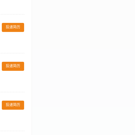
宜 。 8.及时
作任务。 §
求： 1. 大
有任务合同性质。本文件纯属
应用计算机，各种
. 具有良好、积极的工作
表现，并帮助我们
llenge 热衷学习新事
生涯的各种机
投递简历
拥有向上发展的欲望，发挥
间。 联系人:
。 4、负责部
品的领取与发
投递简历
的收集整理工
检查客房清洁状
案 6、协助部
投递简历
、工作细致认真，
。 4、负责部