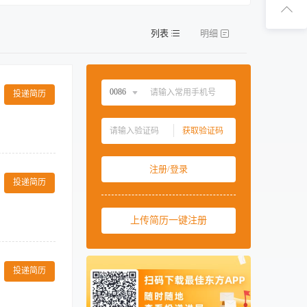
扫码下
列表
明细
扫码关
0086
投递简历
中国大陆
0086
获取验证码
中国香港
00852
传下达及与各部
中国澳门
00853
注册/登录
送至人事办公
中国台湾
00886
投递简历
3、身体健康、精
美国
001
上传简历一键注册
西班牙
0034
马来西亚
0060
。 · 发放，
机。 · 记录所
新加坡
0065
投递简历
部月度人力报
泰国
0066
问题，并与相关部
按照既定系统将各
柬埔寨
00855