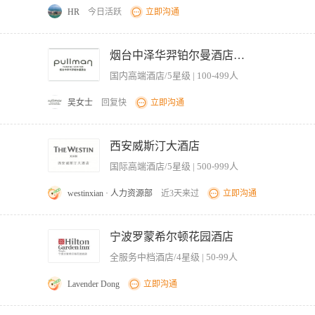
情况准确的输入电脑并调查各种异常情况。 6.维护和更新行政数据。 7.监管遗失物相关事
责，员工应当根据其主管的要求完成其它在本酒店与工作相关或者与酒店行业相关的工
HR
今日活跃
立即沟通
安全和卫生政策，并遵守个人仪容和卫生规范。 10.按要求参加会议和培训活动。 岗位要
ied or otherwise, other than an "at will"employment relationship. 这一份岗位职责并不具
及解决、分析问题的能力。 3.熟悉酒店各部门的工作职责、程序、标准。 4.能熟练
先 Good and positive hospitality attitude, always doing the right thing
日酒店正在寻找这样的员工：充满活力、自信十足、雄心勃勃；在自己的岗位上发挥出色
learn and fast learner, can adapt to the age of great change and take cha
烟台中泽华羿铂尔曼酒店Pullman YANTAI CENTER
的薪酬和福利，遍布全球的集团酒店员工入住优惠，并为您提供学习新技能和拓展职业
 have career developmentdesire to grow up yourself with Marriott 
所以您每天都会满怀工作的激情。 最重要的是，我们会为您提供一个“尽炫自我”的空
国内高端酒店/5星级 | 100-499人
邮件: hrcpyt@163.com
吴女士
回复快
立即沟通
、管理部门的人事档案、印章及各种工作资料。 3、为部门经理准备各种需要签批的申请
通，部门经理不在的情况下，帮助处理日常事务和来访接待工作。 6、负责各类办公用
西安威斯汀大酒店
、汇总每月考勤、考核报表，按时送至人事行政办公室。 9、协助部门经理做好宾客意见
国际高端酒店/5星级 | 500-999人
westinxian · 人力资源部
近3天来过
立即沟通
和维护工作按时完成 2、安排和分配客房服务员的工作任务，监督工作质量与进度 3、
及时补充所需物品并控制成本 5、处理客人关于客房服务的特殊需求和投诉，提供解决方
宁波罗蒙希尔顿花园酒店
掌握工作流程和标准 【岗位要求】 1、具备良好的沟通协调能力和团队合作精神 2
全服务中档酒店/4星级 | 50-99人
 4、能适应倒班工作制 5、有酒店相关工作经验者优先，但欢迎无经验者应聘
Lavender Dong
立即沟通
、管理部门的人事档案、印章及各种工作资料。 3、为部门经理准备各种需要签批的申请