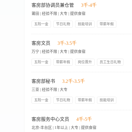
岗位晋升
门的文印打字工作。 5、负责做好上传下达及与各部门的联络沟
客房部协调员兼仓管
3千-4千
放。 7、负责部门员工劳保福利用品及临时工工资的发放。 8、
莆田 | 经验不限 | 大专 | 提供食宿
位要求 1、专科以上文化程度或具备文秘方面的专业知识。 2、
优秀应届毕业生。 5、身体健康、精力充沛、五官端正。
五险一金
节日礼物
技能培训
带薪年假
岗位晋升
管理规范
领导好
帅哥多
美女多
【岗位职责】 1、负责客房部所有文件的收发、归类和存档工作
包吃包住
待工作。 3、汇总每月考勤、考核报表，按时送至人力资源办公
客房文员
3千-3.5千
应屋子收发存工作，做到账实一直，随时接受检查 【岗位要求】
万宁 | 经验不限 | 大专 | 提供食宿
字。 3、有一定的写作能力和应变处理问题的能力。 4、身体健
五险一金
带薪年假
岗位晋升
员工生日礼物
技能培训
包吃包住
人性化管理
年终奖
岗位职责 记录所有来电，并且将相应的任务分配给相关同事或者
节日礼物
领导好
的备品。 帮助客房服务员和楼层主管处理有关宾客需求、问题及
客房部秘书
3.2千-3.5千
中钥匙和工作手机的安全使用，并且做到工作开始前签出以及工
三亚 | 经验不限 | 大专
分发等。 如有需要，协助部门处理部门的每月考勤，包括考勤记
汇总。 遵守酒店的工作政策及程序，遵守希尔顿的商业行为规范
五险一金
节日礼物
带薪年假
技能培训
它工作。 岗位要求 良好写作和口头表达能力 具有良好的办公室
岗位晋升
管理规范
员工生日礼物
年度旅游
考。 大专及以上学历。
岗位职责 1、负责客房部所有文件的收发、归类和存档工作。 2
包吃包住
人性化管理
门的文印打字工作。 5、负责做好上传下达及与各部门的联络沟
客房服务中心文员
4千-5千
放。 7、负责部门员工劳保福利用品及临时工工资的发放。 8
北京-丰台区 | 1年以上 | 大专 | 提供食宿
作。 岗位要求 1、中专以上文化程度。 3、身体健康、精力充沛