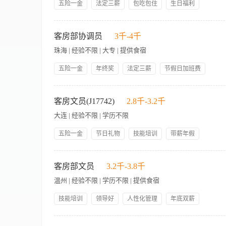
五险一金
法定三薪
包吃包住
生日福利
部门的政策与程序。 § Protectcompany tools, equipment, machines, 
调事务。 5、熟悉酒店客房管理软件或系统操作者优先，无经验
具、设备、机器和其它的财产安全。 § Ensureuniform, and personal appearance a
带薪年假
技能培训
集团内部调动
岗位晋升
【岗位职责】 负责客房部所有文件的收发、归类和存档工作。 
店的政策和程序保证制服，仪容仪表整洁、卫生、专业。 § Performother reas
免费房礼遇
负责做好上传下达及与各部门的联络沟通，部门经理不在的情况下
Address guests' service needs in a professional, positive, and
客房部协调员
3千-4千
表，按时送至人事行政办公室。 协助部门经理做好宾客意见的收
concerns, andrequests using brand or property specific pr
珠海 | 经验不限 | 大专 | 提供食宿
问题、关注及要求（比如，LEARN）来解决问题，取悦客人并建立信任。 § Welcome and ac
greeting, using the guest's name when possible. 欢
五险一金
年终奖
法定三薪
节假日加班费
coverage and prompt guestservice. 协助其他的同事保证覆盖所有的对客服务需
提供食宿
员工住房福利
带薪年假
技能培训
之愉快的告别。 § Anticipate guests' service needs, including asking questio
岗位职责： 1、对接前台同步实时房态数据； 2、分配每日客房
集团内部调动
身心健康活动
whenever possible. 预见客人的需求，包括聆听、观察客人、询问客人，并且及时地满足
失物品完整台账； 6、严格管理并记录客房楼层房卡与工作手机
客房文员(J17742)
2.8千-3.2千
assistingvisually, hearing, or physically-impaired individuals within gu
持畅通的沟通； 9、完成客房经理交代的其他工作。 任职要求：
大连 | 经验不限 | 学历不限
objects out of the way). 为视觉、听觉及身体有缺
3、台账登记细致规范。
guests in conversation regarding their stay, propert
五险一金
节日礼物
技能培训
带薪年假
Communication沟通 § Provideassistance to coworkers, ensuring t
管理规范
员工生日礼物
年度旅游
包吃包住
appropriate and professional language. 与客人和同事交谈须口齿清晰，用语专业。 
工作职责： • 行政支持：准确记录客房服务活动，包括房间状态
managersdiscreetly and quietly, avoiding public areas of the 
岗位晋升
年终奖
处理与客房服务相关的宾客请求，确保及时专业地做出回应。将宾
客房部文员
3.2千-3.8千
information. 与同事要有效率地交换正确的信息。 § Exchangeinformation wi
水平。协助盘点库存，并协调采购以根据需要补充库存。 • 团
事交换信息。（如对讲机） Workingwith Others 与他人协助 § Supportall co
温州 | 经验不限 | 学历不限 | 提供食宿
跟踪客房清洁任务。 • 合规与安全：确保所有客房服务活动符合
issues with coworkers and/or guests with tact, respect,
支持：协助客房服务经理或主管完成运营任务和特殊项目。提供数
positive and productive working relationships with other 
技能培训
领导好
人性化管理
年底双薪
或相关领域。 • 熟练使用客房管理系统和 Microsoft Offi
promote an environment of teamwork and achieve com
包吃包住
美女多
管理规范
员工生日礼物
方式。 • 注重细节，记录准确，协调任务。 • 熟悉库存管理和
进 § Complywith quality assurance expectations and standards. 
【岗位职责】 1、掌握房态，每天定时编发房态表，并通知客房
节日礼物
带薪年假