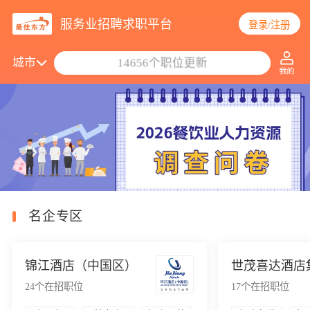
服务业招聘求职平台
登录/注册
搜索职位/公司
城市
14656个职位更新
名企专区
锦江酒店（中国区）
世茂喜达酒店
24
个在招职位
17
个在招职位