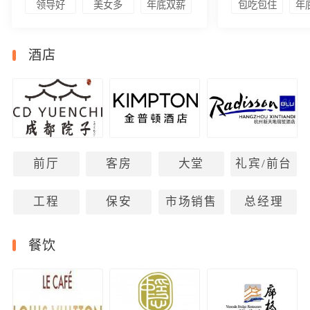
领导好
美女多
年底双薪
包吃包住
年
酒店
前厅
客房
大堂
礼宾/前台
工程
保安
市场销售
总经理
餐饮