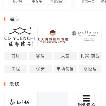
领导好
美女多
年底双薪
五险一金
带
酒店
前厅
客房
大堂
礼宾/前台
工程
保安
市场销售
总经理
餐饮