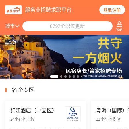
服务业招聘求职平台
登录/注册
搜索职位/公司
城市
8797个职位更新
名企专区
锦江酒店（中国区）
24
个在招职位
22
个在招职位