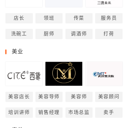
店长
领班
传菜
服务员
洗碗工
厨师
调酒师
打荷
美业
美容店长
美容导师
美容师
美容顾问
培训讲师
销售经理
市场总监
卖手