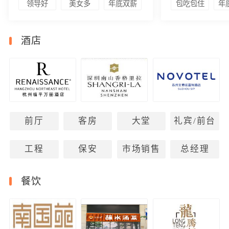
领导好
美女多
年底双薪
包吃包住
年
酒店
前厅
客房
大堂
礼宾/前台
工程
保安
市场销售
总经理
餐饮