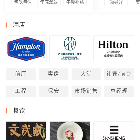
包吃包住
年底双薪
午餐补贴
领导好
酒店
前厅
客房
大堂
礼宾/前台
工程
保安
市场销售
总经理
餐饮