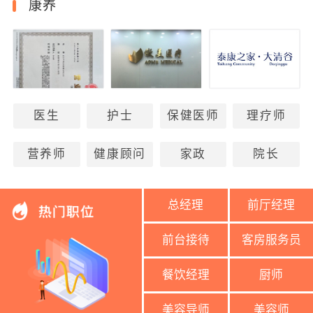
康养
医生
护士
保健医师
理疗师
营养师
健康顾问
家政
院长
总经理
前厅经理
前台接待
客房服务员
餐饮经理
厨师
美容导师
美容师