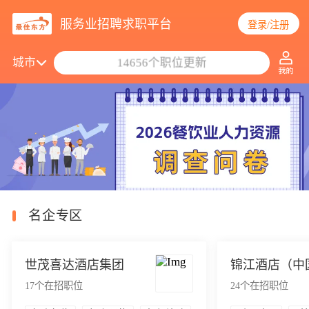
服务业招聘求职平台
登录/注册
搜索职位/公司
城市
14656个职位更新
名企专区
世茂喜达酒店集团
锦江酒店（中
17
个在招职位
24
个在招职位