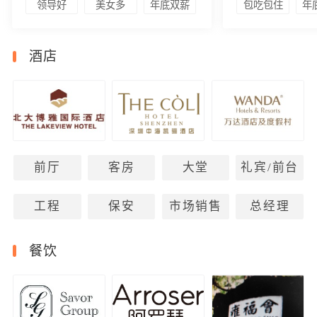
领导好
美女多
年底双薪
包吃包住
年
酒店
前厅
客房
大堂
礼宾/前台
工程
保安
市场销售
总经理
餐饮