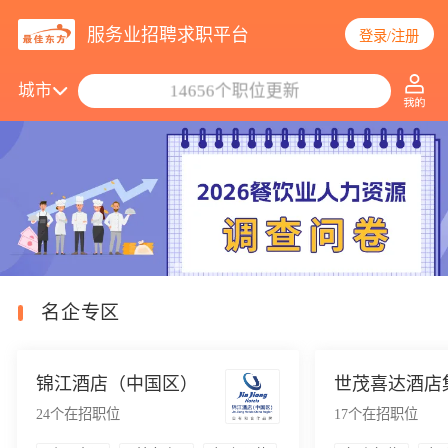
服务业招聘求职平台
登录/注册
搜索职位/公司
城市
14656个职位更新
名企专区
锦江酒店（中国区）
世茂喜达酒店
24
个在招职位
17
个在招职位