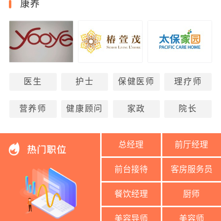
康养
医生
护士
保健医师
理疗师
营养师
健康顾问
家政
院长
总经理
前厅经理
前台接待
客房服务员
餐饮经理
厨师
美容导师
美容师