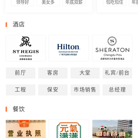
领导好
美女多
年底双薪
包吃包住
年
酒店
前厅
客房
大堂
礼宾/前台
工程
保安
市场销售
总经理
餐饮