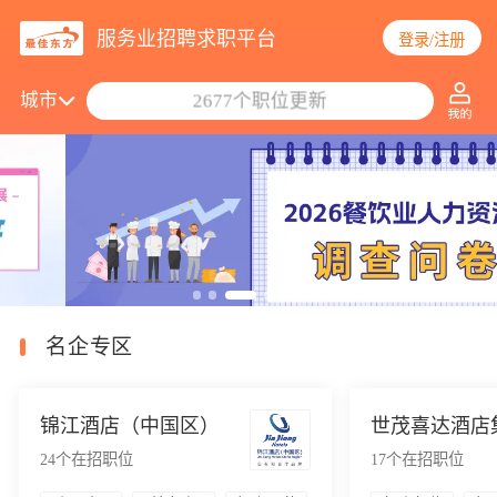
服务业招聘求职平台
登录/注册
搜索职位/公司
城市
2677个职位更新
名企专区
锦江酒店（中国区）
世茂喜达酒店
24
个在招职位
17
个在招职位