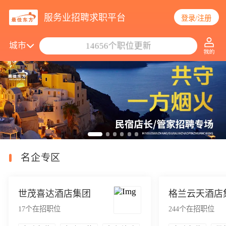
服务业招聘求职平台
登录/注册
搜索职位/公司
城市
14656个职位更新
名企专区
世茂喜达酒店集团
格兰云天酒店
17
个在招职位
244
个在招职位