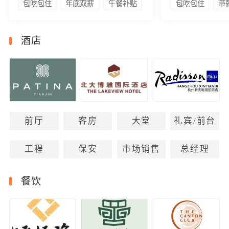
包吃包住
年底双薪
午餐补贴
包吃包住
带
酒店
前厅
客房
大堂
礼宾/前台
工程
保安
市场销售
总经理
餐饮