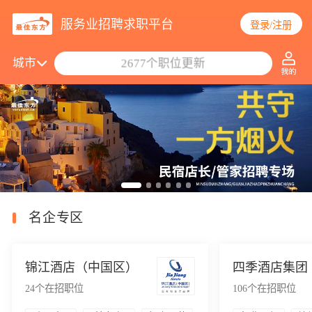
服务业招聘求职平台
登录/注册
搜索职位/公司
城市
2677个职位更新
名企专区
锦江酒店（中国区）
四季酒店集团
24
个在招职位
106
个在招职位