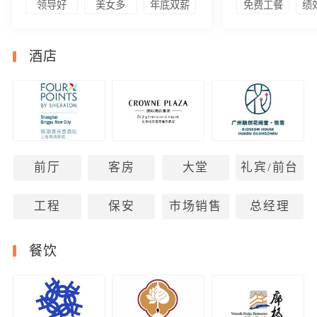
领导好
美女多
年底双薪
免费工餐
绩
酒店
前厅
客房
大堂
礼宾/前台
工程
保安
市场销售
总经理
餐饮