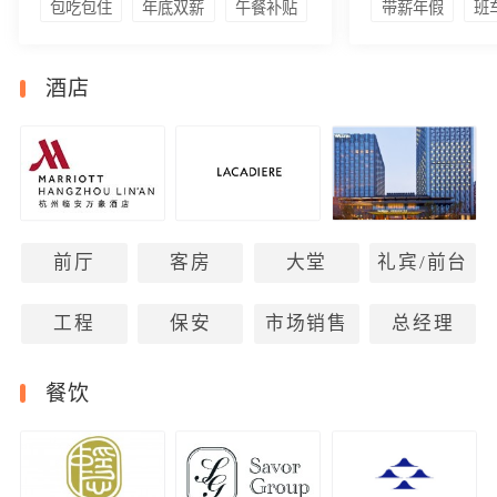
包吃包住
年底双薪
午餐补贴
带薪年假
班
酒店
前厅
客房
大堂
礼宾/前台
工程
保安
市场销售
总经理
餐饮