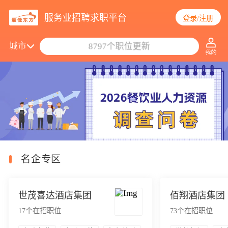
服务业招聘求职平台
登录/注册
搜索职位/公司
城市
8797个职位更新
名企专区
世茂喜达酒店集团
佰翔酒店集团
17
个在招职位
73
个在招职位