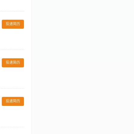
形象设计、美容
团型企业。 苑苑
投递简历
，重光电针对抗衰
 3.沟通表达能
用及剩余耗材的汇
容、临床等相关医
投递简历
，每年集体出
演说家大赛，一展
健康，美味好吃
婚礼金 .....
，提供参考建议
任心强 3、吃
投递简历
； 2、掌握私密