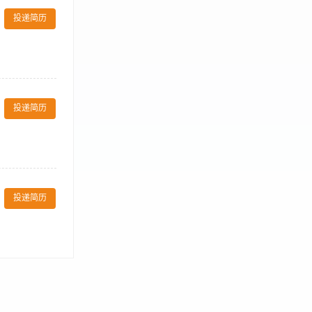
老客户推荐新客
投递简历
，不断提高自身
治疗效果和服务
要求 1、3年以
有有一定的整形
责任心强，有进
心，有耐心，亲
投递简历
频类、医学美容
，形象好； 2、
投递简历
中医理疗行业，
住 地址：成都市
致的操作及服
5.熟悉皮肤，
质； 3.医