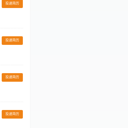
投递简历
； 4、协助咨询
、了解美容行
投递简历
的职业道德。
客情； 4.熟悉
熟悉美容保健相关
投递简历
职位标签 多劳多
报。 4.熟悉操
器械销售经验者
投递简历