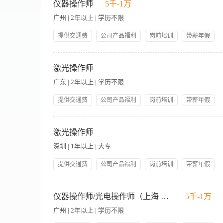
专业知识，有1年以上私密项目/产品/手法或仪器工作经验；会操
仪器操作师
5千-1万
资待遇：底薪+操作费+出单提成+差旅补贴 月休4天，享受法定
广州 | 2年以上 | 学历不限
提供交通费
公司产品福利
岗前培训
带薪年假
旅游节假日福利社保
【职责内容】 1.医疗美容激光仪器的咨询与顾客治疗； 2.激光
解，配合市场老师一起完成业绩。 岗位要求： 1、形象气质佳，
激光操作师
能够短期出差，20—38岁。
广东 | 2年以上 | 学历不限
提供交通费
公司产品福利
岗前培训
带薪年假
旅游节假日福利社保
【职责内容】 职责说明： 1.负责终端顾客的面部项目的美容仪器
要求： 1.美容行业1年以上工作经验，形象好，气质佳 2.熟
激光操作师
专及以上学历，有护士证者优先。 全国范围不定时短期出差
深圳 | 1年以上 | 大专
提供交通费
公司产品福利
岗前培训
带薪年假
旅游节假日福利社保
【职责内容】 职责说明： 1.负责终端顾客的面部项目的美容仪器
要求： 1.美容行业1年以上工作经验，形象好，气质佳 2.熟
仪器操作师/光电操作师（上海 杭州）
5千-1万
专及以上学历，有护士证者优先。
广州 | 2年以上 | 学历不限