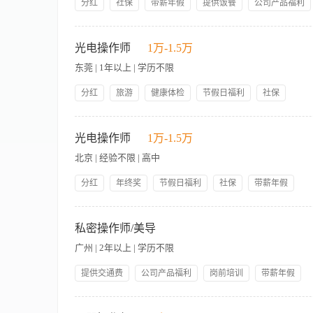
分红
社保
带薪年假
提供饭餐
公司产品福利
岗前培训
提供住宿
【职责内容】 企业介绍： 苑苑集团，始创于1999年，一直秉
SPA，互联网美发、教育培训、科技美肤、医疗美容为一体，融合“
光电操作师
1万-1.5万
市场：定位高端生活服务 苑苑团队：打造有爱一家人 岗位职责
东莞 | 1年以上 | 学历不限
老，肌肤重生。我们的工作内容就是让身边的人变美，同时自己也变得
力OK，愿意学习
分红
旅游
健康体检
节假日福利
社保
带薪年假
提供饭餐
提供交通费
公司产品福利
【职责内容】 职责说明： 1.负责终端顾客的面部或身体部位项目
岗前培训
星期日休息提供住宿
报。 职位要求： 1.美容行业1年以上工作经验，形象好，气质佳
光电操作师
1万-1.5万
学专业中专及以上学历优先考虑。 4.无光电操作经验，有美容导
北京 | 经验不限 | 高中
游，一起嗨皮 2，出国游学，意大利，泰国，西班牙..... 3，
口才技能 7，女神节精美礼品 8，端午节大礼包 9，中秋节月饼寻
分红
年终奖
节假日福利
社保
带薪年假
12，包住宿，精美小区，拎包入住，温馨有爱 13，同事很奈斯（好）
提供饭餐
提供交通费
公司产品福利
岗前培训
更多福利，联系我，让我慢慢说与你听。 工作地点：东莞东城，南
【职责内容】 1、熟练掌握仪器的操作流程及仪器日常使用与维
星期日休息
4、操作过程中与顾客的沟通， 把握客户的需求、有效沟通； 6、
私密操作师/美导
苦耐劳，工作认真细心 4、具有团队协作能力 5、普通话标准，
广州 | 2年以上 | 学历不限
提供交通费
公司产品福利
岗前培训
带薪年假
旅游节假日福利社保
【职责内容】 工作内容： 1、欧洲之星、私密超声刀的操作和铺垫