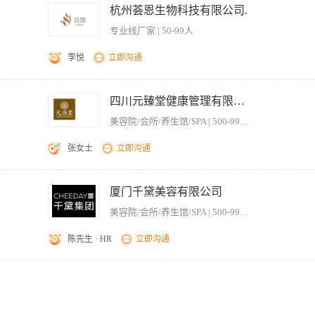
、良好的沟通技巧为客户服务，不断推销医院关联品项，深度开发客户消费潜力，引导
杭州荟恩生物科技有限公司.
哪些特长，包括医生案例，客户术后反馈，医院价格等 5、项目知识和专业技术的学习
专业线厂家 | 50-99人
协调，以及顾客的术后护理提醒； 7、定期回访客户,了解客户对公司服务的满意度、
效果，术后恢复周期，术后注意事项等。 9、完成上级领导交办的其他工作 第三、任职
李悦
立即沟通
佳，亲和力强，善于交流和沟通，能够洞察客户心理，为客户提出满意的方案； 3、具
容心理学等； 4、具备一定的审美造诣，面对不同的客户提出合适的整形需求； 5、
、擅长身体、面部仪器项目操作，专业性强，有光电类仪器操作者经验优先； 3、性格细
下班时间：8:50-18:20，月休4天
利待遇：提供住宿+商业保险+生日礼金+社保+旅游+学习培训+法定节假日带薪休假
四川元臻堂健康管理有限公司
美容院/会所/养生馆/SPA | 500-999人
张女士
立即沟通
疗方案的设计，确保顾客满意度。 2、为顾客提供专业的仪器操作治疗。 （激光类、射
4、熟练电脑操作能力，基础办公软件操作 岗位要求： 1、初中以上学历，20—45岁
厦门千黛美容有限公司
 3、对各种医美光电仪器的性能、作用等有一定的理解和操作技能； 4、热爱和认可
美容院/会所/养生馆/SPA | 500-999人
成，试用期1-3个月，考核转正购买社保。 上班时间：10:00-20:00，月休4天，包
陈先生 · HR
立即沟通
光美容设备，光电设备理论知识； 2.热爱美容养生行业，对所负责的客户进行专业、细
司最大利益； 4.爱护公司各设备，能及时清楚各耗材情况，能独立培训学员学习技术； 
皮肤好、气质佳，有美容师或者美容导师从业经历； 2.性格活泼开朗，具有良好的职业素