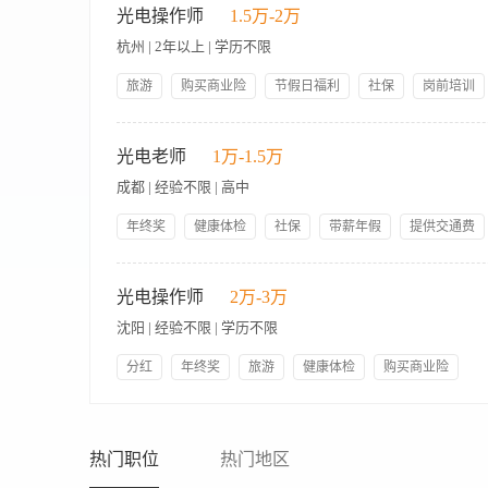
计，结合医疗技术，满足顾客对美的追求； 3、以专业的知识
光电操作师
1.5万-2万
户,做好初诊及二次开发，达成销售目标； 4、掌握医院专家有
杭州 | 2年以上 | 学历不限
职业素质和技能； 6、负责和医院有关部门进行具体项目的沟通
需求,维护良好的客情关系 8、熟悉各种整形手术项目，包括术后
旅游
购买商业险
节假日福利
社保
岗前培训
上医疗美容行业经验，2年以上同岗位经验； 2、形象好，气质
专业知识，例如，医学、美学、心理学、营销学、整形美容学、美
【职责内容】 岗位要求： 1、美容行业2年以上工作经验； 2
取心和团队合作精神，有志于从事医美行业的，具备较强的抗压能力 上
和力强； 4、能胜任出差。 薪资结构：底薪+操作提成+奖励 福
光电老师
1万-1.5万
成都 | 经验不限 | 高中
年终奖
健康体检
社保
带薪年假
提供交通费
公司产品福利
岗前培训
【职责内容】 岗位职责： 1、为顾客提供专业咨询、诊断、治
等仪器） 3、有效和店面进行沟通和配合，进行顾客预约和管理。 
光电操作师
2万-3万
从事医学美容光电仪器操作工作2年以上，医学专业者优先考虑；
沈阳 | 经验不限 | 学历不限
具备良好的沟通表达能力、顾客维护能力。 薪资待遇：5000+业绩提
锦江区成都国际商务大厦C座
分红
年终奖
旅游
健康体检
购买商业险
节假日福利
带薪年假
提供交通费
公司产品福利
【职责内容】 岗位职责： 1.熟练操作光电类项目仪器，熟悉激
岗前培训
不定时技术培训。
务； 3.能做到承上启下作用，连接好公司与客户的关系，维护公
能独立处理肌肤问题，从事本行业3年以上经验。 任职要求： 1.
热门职位
热门地区
学、护理、美容等专业中专以上学历； 4.能适应短期出差。