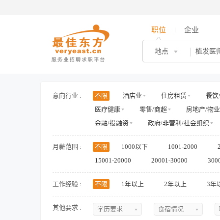
职位
企业
地点
植发医
意向行业 :
不限
酒店业
住房租赁
餐饮
医疗健康
零售/商超
房地产/物业
金融/投融资
政府/非营利/社会组织
月薪范围 :
不限
1000以下
1001-2000
15001-20000
20001-30000
300
工作经验 :
不限
1年以上
2年以上
3年
其他要求 :
学历要求
食宿情况