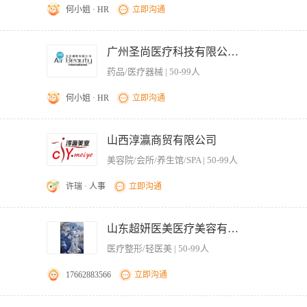
何小姐 · HR
立即沟通
优立塑） 2.激光仪器产品理论知识及操作手法培训； 3.会安装仪器，要求能熟练进行护
 1、形象气质佳，沟通理解能力强； 2、有美容行业2年以上工作经验； 3、有光
广州圣尚医疗科技有限公司。
。 驻地：上海/杭州
药品/医疗器械 | 50-99人
何小姐 · HR
立即沟通
/激光仪器产品理论知识及操作手法培训； 3.会安装仪器，要求能熟练进行常规的护理操作
象气质佳，沟通理解能力强； 2、有美容行业2年以上工作经验； 3、有光电仪器操
山西淳瀛商贸有限公司
、能够短期出差，20—38岁。
美容院/会所/养生馆/SPA | 50-99人
许瑞 · 人事
立即沟通
作； 2.负责仪器的日常基础的维护及清洁； 3.负责仪器日常耗材的领用及剩余耗材的
美容保健相关知识，有医院工作经历或医疗器械销售经验者优先； 3.医疗美容、临床等相
山东超妍医美医疗美容有限公司
医疗整形/轻医美 | 50-99人
17662883566
立即沟通
提供整形咨询服务，保证咨询服务质量； 2、负责客户的面诊设计，能独立为求美者进