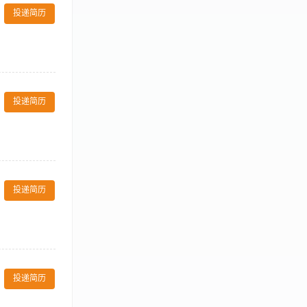
运作模式。 薪
投递简历
客的咨询进行讲
先考虑； 4、
投递简历
的汇报。 职位
相关医学专业大
投递简历
的汇报。 职位
相关医学专业大
投递简历