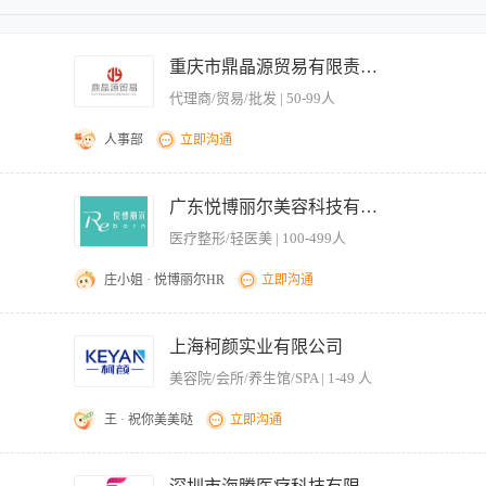
重庆市鼎晶源贸易有限责任公司。
代理商/贸易/批发 | 50-99人
人事部
立即沟通
年龄不限，形象佳。 工作内容 到合作美容院进行4D仪器的操作，能适应出差，有专业
9晚5
广东悦博丽尔美容科技有限公司。
医疗整形/轻医美 | 100-499人
庄小姐 · 悦博丽尔HR
立即沟通
跟进顾客并最终达成协议， 职位要求： 1、1年以上同等职位工作经验，专业美容整
学或护理专业背景优先考虑 2、形象好，热情开朗，亲和力强，能很好与客户沟通，
上海柯颜实业有限公司
美容院/会所/养生馆/SPA | 1-49 人
王 · 祝你美美哒
立即沟通
训。要适应出差，虽然都是江浙沪短差。欢迎性格开朗的爱美女士加入