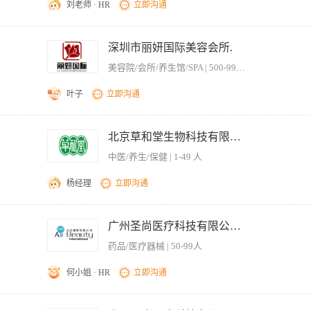
刘老师 · HR
立即沟通
承“创造健康时尚”为核心理念，恪守“以技术为基础，服务为导向”的健康发展理念，是集
金融投资”，“商业贸易”、“爱心公益基金”、“电子商务”、“媒体传播”等为一体的集
深圳市丽妍国际美容会所.
： 1.采用行业尖端器材，对肌肤进行轻光电和重光电的护理，轻光电针对祛斑，祛痘
美容院/会所/养生馆/SPA | 500-999人
更美。 任职资格： 1.有护士证，相关护理专业 2.愿意学习，长期在美容行业发展
叶子
立即沟通
的美容仪器操作； 2.负责仪器的日常基础的维护及清洁； 3.负责仪器日常耗材的领
 2.熟悉美容保健相关知识，有医院工作经历或医疗器械销售经验者优先； 3.医疗美
北京草和堂生物科技有限公司。
师相关经验有意向光电操作，可免费培训。 5.男女不限，形象好，气质佳。 福利： 1
中医/养生/保健 | 1-49 人
蓝凤凰课程（管理技能培训） 4，手法技能提升班 5，手法技能大赛，一展雄风 6，超级
家，还有大礼包 10，12+2天超长带薪年假 11，包中餐，专属饭堂，专人配餐，营养
杨经理
立即沟通
，相亲相爱一家人 14，工作环境很棒，新店开业 15，长达10多天的带薪婚丧假 16，结
城，莞城，长安，万江，虎门，大朗，石龙，厚街，惠州，佛山，深圳，广州.....
护、消毒、防护 2、按专家设计的方案要求、操作准确 3、及时向专家反馈操作效果
顾客档案的整理归档： 任职资格 1、体型标准，五官端正，身体健康 2、爱岗敬业，责
广州圣尚医疗科技有限公司。
表达和沟通能力较强，有亲和力并善于倾听 6、具有学习和钻研精神，对技术精益求精
药品/医疗器械 | 50-99人
何小姐 · HR
立即沟通
； 2、给店家做专业版块培训； 3、达成业绩目标。 岗位要求： 1、可独立下店操作