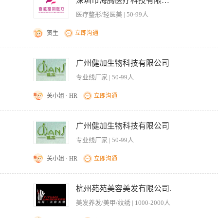
深圳市海腾医疗科技有限公司
医疗整形/轻医美 | 50-99人
贺生
立即沟通
、记录顾客治疗情况并跟踪随访； 3、负责相关环境整洁、安静、卫生及各类仪器的管理
等相关专业优先，具有医师证优先考虑； 2、具有1年以上医学美容岗位工作经验； 3
广州健加生物科技有限公司
和应变能力，有顾客服务意识，擅于合作，团队精神强； 5、工作认真负责，具有良好
专业线厂家 | 50-99人
关小姐 · HR
立即沟通
的美容仪器操作； 2.负责仪器的日常基础的维护及清洁； 3.解答顾客咨询问题，维护好
剩余耗材的汇报。 职位要求： 1.美容行业1年以上工作经验，形象好，气质佳 2.
广州健加生物科技有限公司
等相关医学专业中专及以上学历； 4.熟悉操作C6/C8/皮秒/brera/热玛吉等仪器 
专业线厂家 | 50-99人
，广州，天河区
关小姐 · HR
立即沟通
； 2.负责仪器的日常基础的维护及清洁； 3.负责仪器日常耗材的领用及剩余耗材的汇
行业1年以上工作经验，形象好，气质佳 2.熟悉美容保健相关知识，有医院工作经历或医疗
杭州苑苑美容美发有限公司.
美发养发/美甲/纹绣 | 1000-2000人