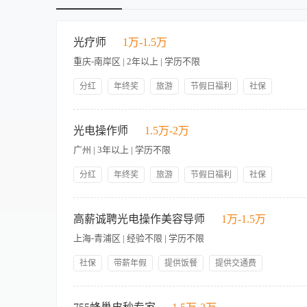
光疗师
1万-1.5万
重庆-南岸区 | 2年以上 | 学历不限
分红
年终奖
旅游
节假日福利
社保
带薪年假
提供交通费
公司产品福利
岗前培训
【职责内容】 职位描述 要求，有光电操作经验的，性别不限，
一起。 职位要求：做过光电项目类有光疗师证优先 工作时间：早
光电操作师
1.5万-2万
广州 | 3年以上 | 学历不限
分红
年终奖
旅游
节假日福利
社保
带薪年假
提供交通费
公司产品福利
岗前培训
【职责内容】 职责说明： 1、负责提供各类专业抗衰项目服务，
操作过激光射频类仪器，技术底蕴深厚，熟悉美容行业运作；医
高薪诚聘光电操作美容导师
1万-1.5万
勇于承担责任，能承担压力。
上海-青浦区 | 经验不限 | 学历不限
社保
带薪年假
提供饭餐
提供交通费
公司产品福利
岗前培训
星期日休息
【职责内容】 美容仪器操作，有无经验均可，无经验者带薪培