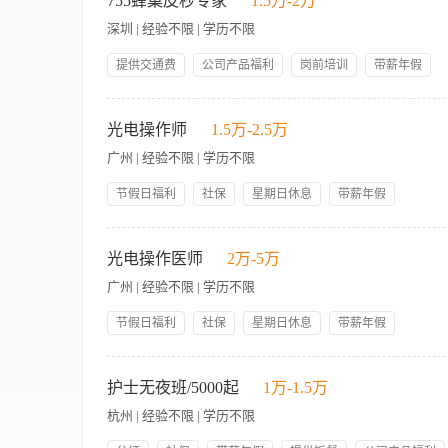
755蜂巢皮秒专家
1.5万-2万
深圳 | 经验不限 | 学历不限
提供交通费
公司产品福利
岗前培训
带薪年假
节假日福利社保
【职责内容】 工作职责： 1、负责医学美容相关仪器操作； 2
师的工作。 岗位要求： 1、中专及以上学历，皮肤科、临床医学
光电操作师
1.5万-2.5万
业，具有皮肤科相关知识； 4、形象气质佳，有良好的沟通能力
广州 | 经验不限 | 学历不限
节假日福利
社保
星期日休息
带薪年假
公司产品福利
岗前培训
【职责内容】 职责说明： 1.负责终端顾客的面部或身体部位项目
操作祛斑、抗衰、补水等光电仪器； 5.负责仪器日常耗材的领用及
光电操作医师
2万-5万
知识，有医院工作经历或医疗器械销售经验者优先； 3.医疗美容、临床
广州 | 经验不限 | 学历不限
得(底薪+提成)，岗前培训，国外旅游，年终奖金，光电操作师
节假日福利
社保
星期日休息
带薪年假
公司产品福利
岗前培训
职责说明： 1.负责终端顾客的面部或身体部位项目的美容仪器操作
作C6/C8/超声刀/热拉缇/水光针等仪器 职位要求： 1.美容
护士无夜班/5000起
1万-1.5万
优先； 3.医疗美容、临床等相关医学专业中专及以上学历。
杭州 | 经验不限 | 学历不限