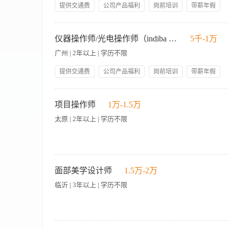
提供交通费
公司产品福利
岗前培训
带薪年假
旅游节假日福利社保
【职责内容】 1.医疗美容激光仪器的咨询与顾客治疗；（主要操作
对顾客的咨询进行讲解，配合市场老师一起完成业绩。 岗位要求：
仪器操作师/光电操作师（indiba 博瑞莱 熟手）
5千-1万
经验（尤其是优立塑）优先考虑； 4、能够短期出差，20—38岁
广州 | 2年以上 | 学历不限
提供交通费
公司产品福利
岗前培训
带薪年假
旅游节假日福利社保
【职责内容】 1.医疗美容光电仪器的顾客治疗及服务； 2.光电
咨询进行讲解，配合咨询老师一起完成业绩。 岗位要求： 1、形
项目操作师
1万-1.5万
考虑； （有正版皮秒/西班牙indiba/优立塑等操作经验优先） 4
太原 | 2年以上 | 学历不限
职责说明： 1.负责终端顾客的面部或身体部位项目的美容仪器操
求： 1.美容行业1年以上工作经验，形象好，气质佳 2.熟悉
面部美学设计师
1.5万-2万
及以上学历。
临沂 | 3年以上 | 学历不限
【职责内容】 1、负责与顾客进行微整项目的有效沟通，为顾客