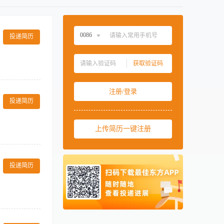
0086
投递简历
中国大陆
0086
获取验证码
中国香港
00852
的咨询师和司机
中国澳门
00853
注册/登录
中国台湾
00886
投递简历
美国
001
上传简历一键注册
西班牙
0034
马来西亚
0060
形理论知识扎实，
做人诚实正直，
新加坡
0065
投递简历
泰国
0066
柬埔寨
00855
阿联酋
00971
卡塔尔
00974