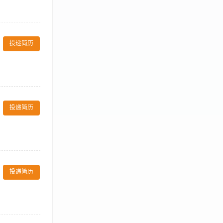
理操作； 4.
电仪器操作工作
投递简历
； 4.对顾客的
作工作经验优先
投递简历
汇报。 职位要
关医学专业中专
投递简历
行面部美学设