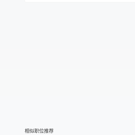
不限
不限
初中
提供食宿
中专
不提供食宿
中技
可提供吃
高中
可提供住
大专
食宿面议
本科
硕士
博士
相似职位推荐