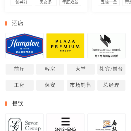
领导好
美女多
年底双薪
五险一金
带
酒店
前厅
客房
大堂
礼宾/前台
工程
保安
市场销售
总经理
餐饮