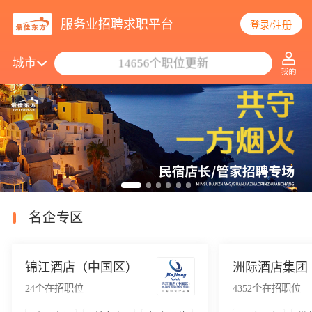
服务业招聘求职平台
登录/注册
搜索职位/公司
城市
14656个职位更新
名企专区
锦江酒店（中国区）
洲际酒店集团
24
个在招职位
4352
个在招职位