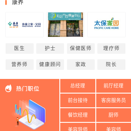
康养
医生
护士
保健医师
理疗师
营养师
健康顾问
家政
院长
总经理
前厅经理
前台接待
客房服务员
餐饮经理
厨师
美容导师
美容师