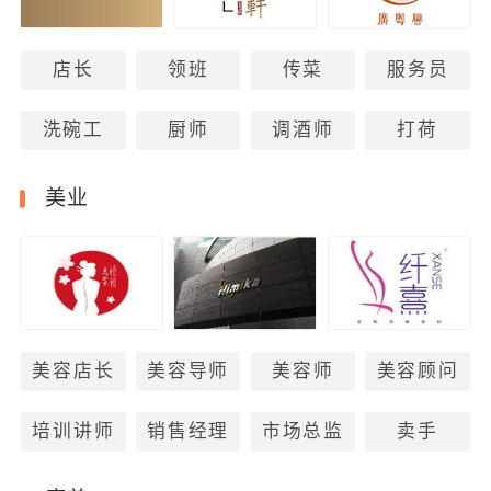
店长
领班
传菜
服务员
洗碗工
厨师
调酒师
打荷
美业
美容店长
美容导师
美容师
美容顾问
培训讲师
销售经理
市场总监
卖手