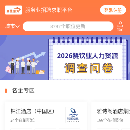
服务业招聘求职平台
登录/注册
搜索职位/公司
城市
8797个职位更新
名企专区
锦江酒店（中国区）
雅诗阁酒店集
24
个在招职位
166
个在招职位