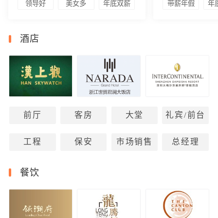
领导好
美女多
年底双薪
带薪年假
年
酒店
前厅
客房
大堂
礼宾/前台
工程
保安
市场销售
总经理
餐饮