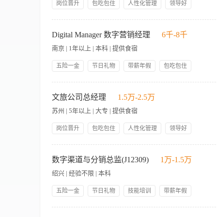
岗位晋升
包吃包住
人性化管理
领导好
五险一金
【岗位职责】 1、负责公司短视频账号（抖音/小红书/视频号等
目，独立完成短视频脚本撰写、创意构思及分镜头设计。 3、
Digital Manager 数字营销经理
6千-8千
账号影响力。 4、参与线下活动、公司项目宣传的短视频素材采
南京 | 1年以上 | 本科 | 提供食宿
【岗位要求】 1、热爱短视频创作，熟悉主流短视频平台规则及
具），能独立完成成片输出。 3、具备较强的网感与创意能力，
五险一金
节日礼物
带薪年假
包吃包住
请附上往期短视频作品或账号链接。
技能培训
岗位晋升
管理规范
员工生日礼物
1. Develop an overall digital and e-commerce direction to help drive reve
business goals. 制定整体的数字和电子商务方向，以帮助推动餐饮、婚
文旅公司总经理
1.5万-2.5万
commerce strategy is effectively implemented on online p
苏州 | 5年以上 | 大专 | 提供食宿
supporting documents, including but not limited to
Expanding new online business opportunities for hotel ca
岗位晋升
包吃包住
人性化管理
领导好
Monitor competitors and market dynamics to analyze trends 
五险一金
店在线生意潜力。 6. Develop multi-channel publicity channels, 
文旅公司总经理 工作职责： 1、制定园区整体发展战略，统筹
supervise strategic activities on hotel social media platforms to drive 
目标达成，优化资源配置，提升园区综合效益。 3、打造“六悦
数字渠道与分销总监(J12309)
1万-1.5万
information 开发,实施和监督酒店社交媒体平台上的策略活动来驱动业务，和
护政府、媒体及合作伙伴关系，提升园区知名度与美誉度。 5、
relationships with all departments of the hotel to ensur
绍兴 | 经验不限 | 本科
件，协调内外部资源，保障公司业务稳定运行。 任职要求： 1
能够理解数字营销的理念。 9. Ensure timely follow-up and strive for a strate
力，能把握文旅市场趋势。 3、优秀的沟通协调能力，擅长跨部
五险一金
节日礼物
技能培训
带薪年假
并争取媒体和酒店的战略伙伴关系，从而推动宾客满意度达到目标。 Required Qualificati
适应快节奏工作，具备解决复杂问题的能力。
media 1年以上数字营销经验或市场传媒经验。 2. Good communication skills,
岗位晋升
管理规范
领导好
帅哥多
美女多
工作职责： 数字渠道预算管理及执行 • 根据酒店商业目标，合理
做好各部门和管理层员工之间的有效沟通。 3. Strong observation and adaptability,
包吃包住