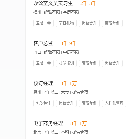
日历，涵盖重点节点（如 618、双 11、春节等）。 • 与集团
应变能力，优秀的人际交往和协调能力，较强的社会活动能力。 4. Understand e-commerce,
办公室文员实习生
2千-3千
618、双 11、线上直播等）。 • 设计符合酒店休闲战略的电
解电子商务，大众传播，平面创意和具有创新性的写作与编辑能力。 5. Proficient i
福州 | 经验不限 | 学历不限
控制。 渠道与内容优化管理 • 定期检查价格合规性，及时上报异常
proactive personality, conscientious and responsible wo
理付费广告投放及效果（如集团 PMP 项目、携程金字塔、Hilton
五险一金
节日礼物
岗位晋升
带薪年假
（如飞猪 HID%、抖音 POI 评分等）。 • 负责抖音店铺运营
员工生日礼物
管理规范
人性化管理
丰厚年终奖
化，吸引多元休闲客源市场。 • 优化内容评分，确保各渠道房型
岗位要求：具备较好的办公软件操作技能，可以实习1年左右 Job requirements: Good s
免费工作餐
月休8天
ROI、客群反馈等数据。 • 提供基于数据的优化建议，支持战略决
incoming telephone calls. 2）处理指定的宴会及会议统筹经理进出信函。 Hand
客户总监
8千-9千
需求趋势与活动目标，确保与整体定 价策略一致。 • 与 OTA 
函的打印/ 存档，如报价、协议书、宴会会议订单、团队简历、感谢信以及宴会及会议意见调查表等
客户为中心的思维。 • 至少 3 年 OTA、电商、市场营销或分
舟山 | 经验不限 | 学历不限
proposals, Letters of Agreement, Banquet Event Orders, 
力，并积极探索新兴数字化商业机遇 • 英文听说读写流利优先。
会及会议订单、协议书、团队简历和常规的报告等等。 distribution of all corresponde
五险一金
技能培训
带薪年假
岗位晋升
etc to concerned departments. 5）协助宴会会议经理/高级宴会会议
管理规范
员工生日礼物
包吃包住
preparing table menu, place card, tent card and meal coupon 
【岗位职责】 1、全面负责酒店客户关系的维护与拓展，制定并
助NSA进行Delphi系统稽核。 Assist NSA on Delphi Audit 8
的开发、签约与长期合作，完成销售指标。 3、统筹客户投诉处
预订经理
8千-1万
tidiness of the department and ensuring sufficient stock of st
动、商务宴会及会议项目的落地执行。 5、定期提交客户数据分
accounts of designated Events Managers
惠州 | 2年以上 | 大专 | 提供食宿
协调能力与客户服务意识。 2、工作经验不限，具备较强的抗压
协调特别的菜单，等等。 Assists Events Managers in liaising with other depart
具备敏锐的市场洞察力，善于挖掘客户潜在需求并快速响应。 5
包吃包住
岗位晋升
带薪年假
人性化管理
for special menus etc. 11)对于指定经理的客户有比较好的了解。 Maintains
并提供初步的建议方案。 Handles all incoming telephone and fax en
员工生日礼物
技能培训
购买社保
帅哥多
【岗位职责】 一、收益策略统筹 搭建酒店客房价格体系，划分
关部门协助完成客人的需求。 Handles guests' requests independently by supply
美女多
日监控周边同档次竞品房价、促销活动、房态库存，结合酒店历史
队图表，并准备与其相关的报告。 Updates Group Chart and prepares rel
电子商务经理
8千-1万
超售规则，降低空房损耗，平衡满房收益与客诉风险；严控低价房源
北京 | 3年以上 | 本科 | 提供食宿
间房收益、客房总营收，输出收益分析报表，对标营收目标出具优