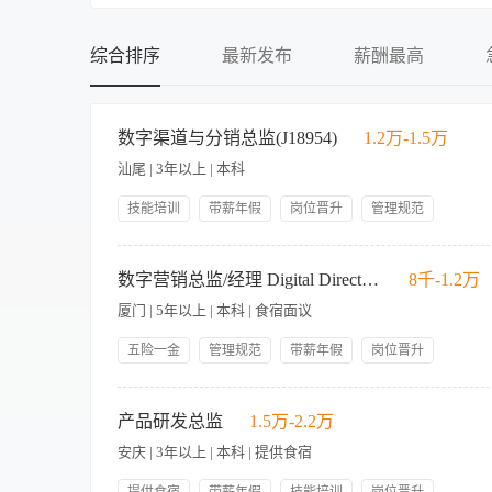
不限
不限
初中
提供食宿
综合排序
最新发布
薪酬最高
中专
不提供食宿
中技
可提供吃
数字渠道与分销总监(J18954)
1.2万-1.5万
高中
可提供住
汕尾 | 3年以上 | 本科
大专
食宿面议
本科
技能培训
带薪年假
岗位晋升
管理规范
包吃包住
人性化管理
员工生日礼物
五险一金
硕士
工作职责： 数字渠道预算管理及执行 • 根据酒店商业目标，合
员工活动
年终奖金
博士
历，涵盖重点节点（如618、双11、春节等）。 • 与集团保持战
数字营销总监/经理 Digital Director/Manager
8千-1.2万
双11、线上直播等）。 • 设计符合酒店休闲战略的电商产品，
厦门 | 5年以上 | 本科 | 食宿面议
制。 渠道与内容优化管理 • 定期检查价格合规性，及时上报异常
费广告投放及效果（如集团PMP项目、携程金字塔、Hilton Ele
五险一金
管理规范
带薪年假
岗位晋升
猪HID%、抖音POI评分等）。 • 负责抖音店铺运营，包括KO
技能培训
人性化管理
包吃包住
元休闲客源市场。 • 优化内容评分，确保各渠道房型与价格展示准
薪资面议。 您的职责是在遵循凯悦酒店集团的企业战略及品牌标
等数据。 • 提供基于数据的优化建议，支持战略决策。 • 与集
有销售活动，并与房务部、餐饮部及其它创收部门密切合作，通过销售部及其他员工的努力完成销
产品研发总监
1.5万-2.2万
标，确保与整体定价策略一致。 • 与OTA市场经理保持沟通，获
department in line with Hyatt Hotels Corporation's Strategic Priorities,
维。 • 至少3年OTA、电商、市场营销或分销相关经验。 • 
安庆 | 3年以上 | 本科 | 提供食宿
all selling activities within the hotel, working closely with the Rooms,
数字化商业机遇。 • 英文听说读写流利优先。
Department and other employees. 拥有战略