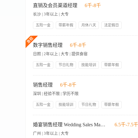
员工生日礼物
补充医疗保险
品牌相关联的优惠的网页。 4. 制作目的地的介绍，若所在地区市
直销及会员渠道经理
6千-8千
活动。 岗位要求： 1. 在国际连锁集团酒店担任类似工作有2年经
长沙 | 3年以上 | 大专
创意设计和具有创新性的写作与编辑能力。 4. 能够掌握和理解市
有优秀的中，英文口头表达及书写能力, 懂粤语为佳。 7. 良
五险一金
带薪年假
月休八天
法定假日
版软件。
员工公寓
员工餐厅
学习发展
节庆福利
负责华住会、携程/美团TMC商旅板块、官方微信小程序等会员
内部调动
职业发展
数字销售经理
6千-8千
日照 | 2年以上 | 大专 | 提供食宿
五险一金
节日礼物
技能培训
带薪年假
岗位晋升
管理规范
领导好
帅哥多
美女多
【岗位职责】 1. 数字营销全渠道运营 负责酒店官网、OTA
包吃包住
源展示及预订流程，提升线上曝光度与预订转化率 制定并执行信息
销售经理
6千-8千
品包装、定价、流量推广，制作符合品牌调性的图文、短视频、
深圳 | 经验不限 | 学历不限
号，制定内容发布计划，结合热点话题与酒店特色策划营销活动，
化、复购率等，输出专业数据报告并提出优化方案 监测竞品动态与
五险一金
技能培训
节日礼物
带薪年假
台等合作方保持良好沟通，争取资源位与活动支持，拓展获客渠道 
岗位晋升
管理规范
帅哥多
美女多
品牌标准与合规政策，确保所有数字营销活动符合集团规范，维护品
【岗位职责】 1、负责酒店客房、会议、宴会等产品的销售工作
员工生日礼物
人性化管理
经验：2年以上酒店数字营销工作经验，有OTA平台运营经验以及
合作； 3、分析市场动态及竞争对手情况，制定销售策略并推动
婚宴销售经理 Wedding Sales Manager
6.5千-7.5
业得体 2. 核心能力 渠道运营能力：熟悉主流数字营销渠道的
供专业解决方案，确保客户满意度； 6、定期提交销售报告及市
理营销数据，通过数据发现问题并提出优化方案 沟通协作能力：具
广州 | 3年以上 | 大专
位要求】 1、具备较强的市场开拓能力及客户服务意识，能独立