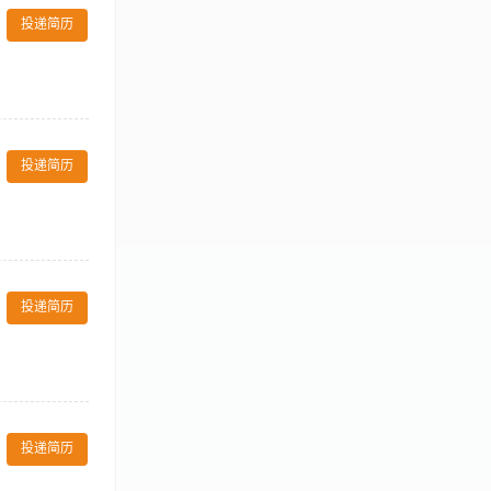
促销活动（如
ting skills 了
投递简历
、上线发布、库存
ositive and
容问题。 • 管
持续优化运营指标
间准确翻译与本地
、转化率、
打入电话。 Handles
库存投放，结合
 3）负责协助经理们信
酒店行业，具备以
投递简历
nce such as
扎实的市场洞察
相关的部门，如备忘录、宴
utine reports
agers in
epartment. 7)协
点客户及大客户
the general
源，推动客户活
 related to the
投递简历
具有优秀的沟通
清单，以及与厨师
作时间。 4、
nt, with Chef
理所有的电话和传真问询，
独立处理客人的寻求，联系相
定价方案。 每
d needs. 14)更新团
 合理制定客房
投递简历
RevPAR每
议客户、旅行