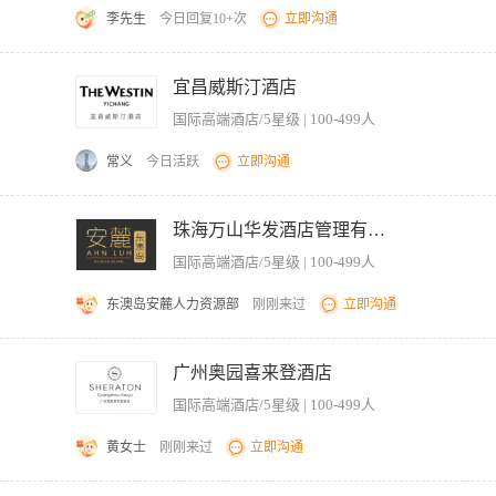
留房，避免低价团占用散客高价库存。 管控预订订单全流程：订单录入PMS核验、改期
李先生
今日回复10+次
立即沟通
部团队管理 负责预订排班、考勤、服务话术与收益意识培训，规范预订接听响应时效
台账，整改预订疏漏问题。 四、跨部门协同对接 每日同步最新房态、超售方案、特
及执行社交平台及数字营销策略。 协助负责现有线上平台（包括但不局限于OTA平台
价、锁房周期；配合市场部营销活动同步调整线上房价与库存。 对接财务完成OTA账
和品牌互动为工作重点，并且确保所有计划按时、按质标准化执行。 负责日常社交媒
宜昌威斯汀酒店
学历，酒店管理、旅游管理相关专业优先；2年及以上酒店收益管理/OTA运营/预订
设计支持，并最终落地。 在具体数字营销执行中，对每次营销战役的目标负责，达成
OTA商家后台，能独立完成竞品监控、收益数据复盘与调价操作。 具备较强的数据敏
国际高端酒店/5星级 | 100-499人
部相关部门、供应商建立良好的工作对接及合作关系。 根据酒店及集团规范、品牌传
力出色，能妥善处理预订纠纷；有团队带教、排班管理经验。 熟悉酒店客房收益核心
 开拓和维护当地媒体关系以及线上平台的区域合作资源。 并根据酒店营销策略，协
常义
今日活跃
立即沟通
要求： 大学本科以上学历，至少3年以上工作经验。 具备酒店销售、OTA等线上平
能够及时掌握市场动态并进行市场调研、分析和及时提出相应对策与合理化建议的能力
度营收目标与销售策略，带领团队完成业绩指标。 2. 开拓并维护企业客户、婚庆公司
。 3. 统筹重要宴会项目的全程跟进，包括客户洽谈、方案报价、合同签订及现场执
珠海万山华发酒店管理有限公司安麓酒店分公司
定价策略及促销方案，提升酒店在本地宴会市场的占有率与竞争力。 5. 管理宴会销售
国际高端酒店/5星级 | 100-499人
 本科及以上学历，酒店管理、市场营销、会展管理等相关专业优先。 2. 5-8年酒店
客户资源。 3. 精通宴会及会议销售全流程，熟悉场地布置、菜单搭配及活动策划，
东澳岛安麓人力资源部
刚刚来过
立即沟通
受高强度业绩压力并激励团队达成目标。 5. 英语流利。
社交媒体推广、搜索引擎优化、搜索引擎营销、电子邮件营销等数字化渠道的运营策略。
线上曝光率和市场占有率。 3）负责酒店官网、OTA平台（如携程、Booking等）
广州奥园喜来登酒店
程和用户体验。 4）策划并执行线上促销活动（如限时折扣、直播带货等），结合节
国际高端酒店/5星级 | 100-499人
需求，推动营销和个性化推荐。 6）维护线上客户数据库，通过会员系统、邮件营销等
形象，提升网络口碑和客户满意度。 2、招聘条件 1）市场营销、酒店管理、计算机或
黄女士
刚刚来过
立即沟通
品牌酒店运营模式者优先。 3）具备优秀的内容策划能力，能独立完成文案撰写、视觉
作和团队管理。 5）具备客户资源或成功线上营销案例者优先。
KPIs 。 2. 负责网络广告销售活动及确认主题活动。 3. 制作推销酒店以及与特定