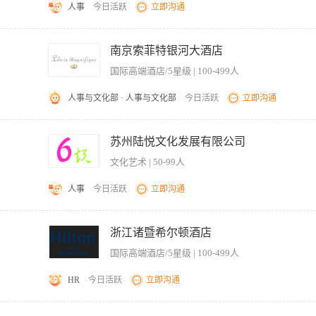
人事
今日活跃
立即沟通
）的日常内容策划、拍摄、剪辑与发布，确保更新频率及内容质量。 2、结合行业热点
跟踪视频数据（播放量、点赞、评论、转化率等），进行复盘分析并优化内容策略，提
南京索菲特银河大酒店
集，协调内外部拍摄资源。 5、配合团队完成其他新媒体相关任务，如直播辅助、平台
国际高端酒店/5星级 | 100-499人
用户偏好，有个人或企业账号运营经验者优先。 2、具备基础拍摄及剪辑能力（熟练使用
能快速捕捉热点并转化为内容。 4、工作认真负责，具备良好的沟通能力及团队协作意识
人事与文化部 · 人事与文化部
今日活跃
立即沟通
nue related to catering, wedding banquets, etc., and develop strategies and action plans to achie
宴等相关收入，并制定战略和行动计划，以实现在线业务目标。 2. Ensure that the hotel
苏州陆悦文化发展有限公司
latforms 确保酒店的电子商务策略在在线平台上得到有效实施。 3. Summarize weekly channel revenue repo
文化艺术 | 50-99人
 Dianping, Meituan, and Zhiketong. 汇总每周渠道收益报告和其它支持文件,包括不仅限于大众点评、美
tering and wedding banquets through third-party channels 在第三方渠道拓展酒店餐饮和婚宴新的
人事
今日活跃
立即沟通
and opportunities to increase the potential of hotel online business 监督竟对酒店及市场
such as Xiaohongshu, Tiktok, etc 开拓多渠道宣传途径，例如小红书、抖音等。 7. Develop, impl
博物馆、酒店、餐饮、文创等业态的运营，确保各板块协同发展。 2、负责年度预算、
business, and collaborate with marketing communication managers/social media third parties to ex
文化园”文旅品牌，策划主题活动（如研学游、文化节、市集活动），拓展线上线下营销
浙江诸暨希尔顿酒店
市场传讯经理/社交媒体第三方一起拓展广告信息。 8. Establish good and positive
主导品牌建设与宣传，提升品牌影响力，推动文旅项目的市场化与商业化运作； 6、
e that they understand the concept of digital marketing. 和酒店所有部门建立良好的正面的工作
国际高端酒店/5星级 | 100-499人
、5年以上文旅行业管理经验，有景区、博物馆或酒店运营经验者优先。 2、具备战略思
gic partnership between the media and the hotel, in order to drive guest satisfacti
门协作及对外资源整合。 4、热爱文化事业，对博物馆、非遗文化等有浓厚兴趣。 5、
ons 任职要求: 1. More than 2 years of experience in digital marketing or
HR
今日活跃
立即沟通
 able to effectively communicate between departments and management sta
分配预算至各线上渠道（官方渠道直销、品牌商城、国内外 OTA）。 • 制定并维护
 excellent interpersonal and coordination skills, and strong social activity ab