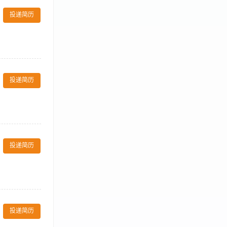
方的策略性销售
投递简历
、大众传播、平面
。 6. 必须
及其它的流行出
投递简历
优化酒店页面、房
与品牌传播 产
投递简历
官方自媒体账
户画像、预订转
护 与OTA平
执行 严格遵守
等相关专业优先
客户并建立长期
气质佳，谈吐专
进客户需求，提
数据分析工具处
投递简历
畅高效。 【岗
业素养 认同万
有一定的深圳市