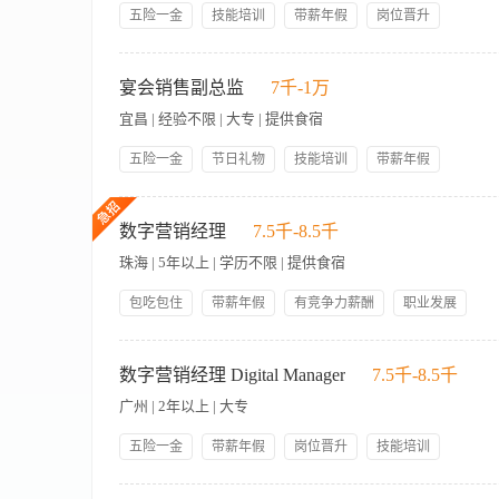
社、团建团房的预留锁房额度、底价权限，按需收紧/释放团队预
五险一金
技能培训
带薪年假
岗位晋升
核、异常客诉对接处理，降低预订差错率与售后纠纷。 三、预订
管理规范
午餐补贴
包吃包住
人性化管理
准。 每日班前同步当日房态、定价政策、预留房规则，抽查订单
工作职责： 主要协助（资深）电子商务经理/市场销售总监发展
帅哥多
美女多
厅前台，协同处理临时升房、房型调剂。 对接销售部敲定团房底
运营以及更多线上平台的拓展。 以各大数字营销平台的用户维护
宴会销售副总监
7千-1万
入分项拆分，留存预订收益台账备查。 【岗位要求】 大专及以上
微信、抖音、小红书等）内容的创意，对接相关美工完成所需的
温泉、景区型酒店从业者优先。 熟练操作酒店PMS系统、各大
宜昌 | 经验不限 | 大专 | 提供食宿
量、互动及转化目标。 推动数字营销日常工作的协作，与内部外
能力，可独立制定淡旺季定价策略与渠道优化方案。 沟通协调能
需要，正确传达和督导资深美工/美工完成相关的视觉物料产出。
五险一金
节日礼物
技能培训
带薪年假
ADR、RevPAR），了解度假酒店打包产品设计逻辑。
商务经理/市场销售总监执行与其他品牌的数字化联合营销。 任职
岗位晋升
员工生日礼物
包吃包住
管理规范
等知识储备或经验。 对新媒体以及线上运营富有浓厚的兴趣。 
岗位内容 1. 全面负责酒店宴会及会议业务的销售工作，制定年
12%公积金
法定三薪
言表达能力和写作能力，具备组织策划活动的能力。
组织等渠道资源，挖掘大型宴会、年会、发布会及婚礼等业务机会
数字营销经理
7.5千-8.5千
户体验达到五星级标准。 4. 监测市场动态与竞品价格，灵活调整
珠海 | 5年以上 | 学历不限 | 提供食宿
并进行绩效评估与培训辅导，提升团队整体战斗力。 岗位要求 1.
少3年五星级酒店宴会销售管理经验，拥有丰富的本地企业及婚庆
包吃包住
带薪年假
有竞争力薪酬
职业发展
统筹执行能力。 4. 具备卓越的商务谈判能力与团队领导力，能承
技能培训
包容与认可
开放沟通
企业责任
1、岗位职责 1）根据酒店发展战略，制定线上营销计划，包括
五险一金
动态和行业趋势，调整营销策略以应对竞争环境变化，提升酒店品牌
数字营销经理 Digital Manager
7.5千-8.5千
信、微博、小红书等）的内容运营与流量转化，优化线上预订流
广州 | 2年以上 | 大专
提升客房和餐饮产品的销售。 5、通过客户行为分析，挖掘潜在
性，提升复购率。 7）处理线上客户咨询与投诉，维护酒店品牌
五险一金
带薪年假
岗位晋升
技能培训
业优先。 2）5年以上酒店或旅游行业数字营销经验，熟悉国际
包吃包住
管理规范
公寓宿舍
节日礼物
计团队）及活动创意。 4）优秀的沟通协调能力，擅长跨部门协
工作职责： 1. 负责完成网络在线销售目标， 营业指标和酒店的各项