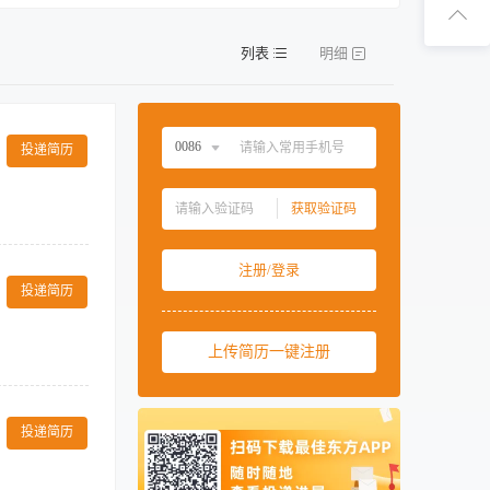
扫码下
列表
明细
扫码关
0086
投递简历
中国大陆
0086
获取验证码
中国香港
00852
上渠道活动日
中国澳门
00853
注册/登录
动（如618、
中国台湾
00886
投递简历
发布、库存控
题。 • 管理付
美国
001
运营指标 （如飞
上传简历一键注册
西班牙
0034
与本地化，吸引多
OI、客群反馈
马来西亚
0060
指导酒店内的所
需求趋势与活动目
f the
新加坡
0065
户为中心的思
投递简历
ng leadership in
，并积极探索新兴
泰国
0066
ties of the Sales
验；必须具有战略
柬埔寨
00855