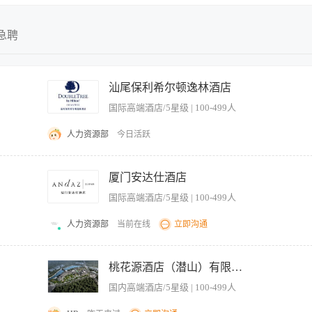
不限
不限
全职
今日最新
急聘
兼职
近三天
实习
近五天
汕尾保利希尔顿逸林酒店
临时
近一周
国际高端酒店/5星级 | 100-499人
近两周
近一月
人力资源部
今日活跃
近二月
理分配预算至各线上渠道（官网直销、品牌商城、国内外OTA）。 • 制定并维护年度线
略协同，确保活动规划一致性。 活动与产品管理 • 执行集团及酒店层面的休闲散客促销活
厦门安达仕酒店
明确目标客群、渠道定位及活动目标。 • 管理产品全生命周期：申请、内容制作、上线
国际高端酒店/5星级 | 100-499人
，优化渠道分销结构。 • 审核酒店地理位置与POI信息准确性，协调相关团队解决内容问
vate等），遵循内容审核与 SEO 优化建议，提升酒店曝光与转化。 • 跟踪踪并持续优化
人力资源部
当前在线
立即沟通
L/KOC合作、内容创作、点评管理及直播投放。 • 确保酒店内容在中英文之间准确翻译
确。 绩效管理与数据分析 • 定期进行渠道绩效回顾（周/月），分析流量、转化率、R
准的前提下，保持所在部门的高效营运，并满足员工、客人及酒店业主的期望。 协助
团协作，挖掘增长机会。 • 联动RMCC收益管理中心团队优化电商产品库存投放，结合
售任务。 You will be responsible for the efficient running o
桃花源酒店（潜山）有限公司
取最新策略与促销资源。 任职资格： • 本科及以上学历。 • 热爱酒店行业，具备以客
 whilst meeting employee, guest and owner expectations You will be required to assist in providi
具备良好的沟通技巧和跨部门协作能力 。 • 展现出敏锐的数字化潜力和扎实的市场洞察力
国内高端酒店/5星级 | 100-499人
 Food and Beverage and other revenue-generating departments to maximise sales through the activi
营销或酒店/旅游管理的本科学历；两年以上酒店的市场推广经理、市场分析师或其它主管/经理级别工作经