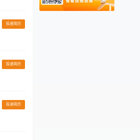
s work
阿联酋
00971
rative and
盖客房产品、餐
卡塔尔
00974
竞品产品优势与
投递简历
、方案设计、落
比。 4、负责
复购率与客户满
、联动市场营
的运营数据，分
。 2.结合景
品、特色旅居套
定投放计划，持
研发管理经验，
投递简历
直播；建立直播
、达人合作预
后台数据；具备
经验者，可适当
 （4）能独立
投递简历
目招投标、回款
体内容策划、物