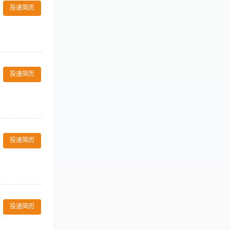
、参与部门内部
投递简历
营销工作有浓厚
的数据整理能力。
本地市场的声誉及
程、美团、抖音
投递简历
品与广告的设计
摄像拍摄及剪辑
议 技能要求：
协作力，责任心
活动，包括但不
4、协调内外部
投递简历
KOL、行业协会
店、旅游或生活
数据分析能力，
节奏工作环境，能
体验贡献创意与
，安排新闻发布
的传媒机构，进
投递简历
监督并维持媒介
酒店公共区域内