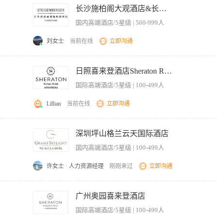
场被认为是主要的旅游目的地。 5. 维持好当地和区域性的第三方关系。 6. 负责第三
长沙施柏阁大观酒店&长沙融创施柏阁酒店
验。 2. 掌握并具有互联网及其它主要电脑软件方面的知识和经验。 3. 了解电子商务
国内高端酒店/5星级 | 500-999人
场竞争情况。 5. 对于任何在协调过程中产生的问题都能够快速反应并处在中肯角度来处理
好的电脑技能，至少会使用微软视窗98以上操作系统、微软办公室97或更高版本、互联网
刘女士
当前在线
立即沟通
体系的线上运营，提升直订占比，降低佣金成本增加净收入及非房收入增量。
日照喜来登酒店Sheraton Rizhao Hotel
国际高端酒店/5星级 | 100-499人
Lillian
当前在线
立即沟通
平台（携程、美团、飞猪等）、社交媒体（微信、抖音、小红书等）的日常运营与管理，
流广告等线上投放策略，监控投放数据并实时调整，提高流量暴光度。 2. 内容营销
深圳坪山格兰云天国际酒店
直播等内容，打造有吸引力的品牌内容矩阵，提升用户互动量与品牌美誉度 运营酒店
国内高端酒店/5星级 | 100-499人
增强粉丝粘性 3. 数据分析与策略优化 定期分析数字营销数据，包括流量来源、用
市场趋势，及时调整营销策略，保持酒店在本地市场的竞争优势 4. 合作资源拓展与维
许女士 · 人力资源经理
刚刚来过
立即沟通
联动酒店各部门，协调资源保障营销活动顺利执行，提升用户体验 5. 品牌标准合规
牌形象 【岗位要求】 1. 基本条件 学历：大专及以上学历，市场营销、酒店管理
，完成公司下达的销售指标； 2、开发新客户资源，维护现有客户关系，定期拜访重点
同岗位工作经验，具有国际联号酒店工作经验者优先 年龄：通常要求28-40岁，形象
执行； 4、协助策划并执行酒店营销活动，提升品牌影响力及市场占有率； 5、及时跟
千
广州奥园喜来登酒店
运营规则与推广方式，能独立完成平台运营与广告投放工作 数据分析能力：能使用专业
场反馈，为管理层决策提供数据支持； 7、协调酒店各部门资源，确保客户服务流程顺
备良好的沟通协调能力，能高效对接内外部资源，与各部门协同完成营销任务 3. 职
国际高端酒店/5星级 | 100-499人
完成销售任务； 2、优秀的沟通表达能力及谈判技巧，能够有效维护客户关系； 3、具