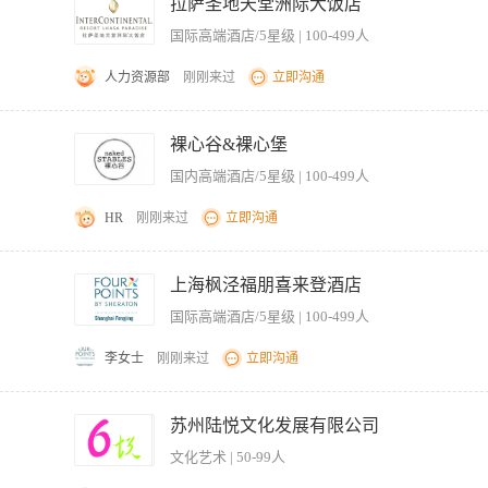
及拜访后的跟进记录。 4、协助处理销售合同、报价单等文档的起草、流转与归档。 5
拉萨圣地天堂洲际大饭店
办的其他市场销售相关事务性工作。 【岗位要求】 1、专业不限，对酒店销售或市场
国际高端酒店/5星级 | 100-499人
与人协作。 3、熟练使用Office办公软件（Word、Excel、PPT），具备基础
习期保证每周至少5天出勤，能连续实习6个月以上者优先。
人力资源部
刚刚来过
立即沟通
长收益来源（包括客房， 餐饮，宴会和婚宴、会议与活动），本地知名度（酒店品牌在
社区、政府和供应商）； 2. 协助市场传讯经理管理并优化酒店在各OTA平台（如携
裸心谷&裸心堡
经理/总监执行IHG市场传讯标准操作流程所描述的六大核心职责：市场推广计划、印刷
国内高端酒店/5星级 | 100-499人
职责： 1. 协助市场传讯经理管理酒店的市场活动，包括媒体参与、博主接待、摄影
店客户数据库； 3. 分析市场数据及竞争对手动态，定期输出营销效果报告并提出改进建
HR
刚刚来过
立即沟通
和更新的能力，能够跟随行业发展和变化，学习新的技能和知识及沟通能力，创造力，团队
销策略制定与执行，提升品牌知名度和市场占有率； 2、策划并实施线上线下整合营销
市场趋势、竞争对手动态及客户需求，定期提交市场分析报告，为决策提供数据支持； 
上海枫泾福朋喜来登酒店
地； 5、管理区域市场预算，优化投放效果，确保ROIzui大化； 6、维护与媒体、
国际高端酒店/5星级 | 100-499人
，及时调整策略，确保达成品牌曝光、客户转化等核心指标。 【岗位要求】 1、对酒
优秀的策划与执行能力，能独立完成从方案设计到落地的全流程工作； 3、具备较强的
李女士
刚刚来过
立即沟通
色的沟通协调能力，能与跨部门团队及外部合作伙伴高效协作； 5、抗压能力强，适应快
，但欢迎无经验但具备潜力的候选人； 7、对裸心品牌文化有认同感，愿意为提升客户
体推广计划。 2.及时更新酒店信息和设施等，作为促销手段。 3.保持与媒介的联系
良好形象，减弱并消除酒店可能产生的负面影响。 4.分派有关酒店销售信息至不同
苏州陆悦文化发展有限公司
竞争酒店的信息及交流。 6.控制预算并避免广告商重复使用酒店广告外观及内容。 7.
文化艺术 | 50-99人
品的质量，对外专业印刷公司的品质进行严格把关。 9.协调并负责一切海报，展示和在
公司印刷。 11.完成酒店指派任务及配合市场营销部其他相关工作。