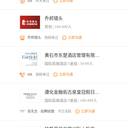
HR
昨天来过
立即沟通
e in Stretegic Marketing or Hospitality/Tourism management. Minimum 2 year
/managerial work in a hotel. Strategic orientation, as well as good problem solving, administ
，结合高端酒店市场趋势、客户需求、行业竞品动态，制定酒店产品年度研发规划，涵
品等全品类产品。 2、深度调研酒店目标客群消费需求、消费习惯及痛点，分析行业
乔邦猎头
加值的酒店新产品，打造酒店核心产品竞争力与品牌特色。 3、主导产品从创意策划
其他 | 100-499人
营、餐饮、房务、自媒体等多部门，推进新产品落地执行，把控产品体验、品质及性价
，针对滞销产品、体验不佳产品进行升级改造、组合优化或淘汰更新，持续提升产品
乔邦猎头
刚刚来过
立即沟通
、体验流程、定价体系、售卖规则及售后标准，保障产品落地体验统一、品质可控。 6
合各类营销活动开展产品推广，助力产品销量及酒店营收提升。 7、跟踪产品上线后
基建；搭建直播标准化流程、绩效考核、主播培训体系，组建主播、运营、场控直播小组
产品复盘报告，持续优化产品体系与运营策略。 8、挖掘酒店特色资源，打造网红产
每场直播全流程，联动短视频切片引流，玩转同城流量与本地生活团购模式。 3.制
黄石市东楚酒店管理有限公司
场辨识度与核心竞争力。 任职要求：本科及以上学历，3年及以上酒店、文旅类产品
留、下单量、门票核销率，持续优化运营策略。 4.对接文旅达人、官方媒体开展联合
目统筹落地能力，有相关成功操盘案例优先。
国际高端酒店/5星级 | 50-99人
算管理。 5.联动景区票务、活动、接待等部门调配资源；合理管控直播投放、设备
直播 0-1 操盘经验，熟悉团购核销、景区票务业务；精通短视频 + 直播联动，读懂
HR
刚刚来过
立即沟通
媒体、运营策划、酒店管理、旅游管理等相关专业优先，（有国际联号酒店同岗位工作
，至少4年其他销售团队管理经历； （3）掌握万豪万枫OPERA等前台管理系统优先；
遵化金融街古泉皇冠假日酒店
和年度/季度业绩目标并落地； （5）擅长客户开发、商务谈判及合同签订，具备项
国际高端酒店/5星级 | 100-499人
维，有良好的职业操守。
岳先生 · 招聘经理
今日活跃
立即沟通
归档，维护客户数据库。 2、参与酒店产品及套餐的线上与线下推广活动，包括社交媒