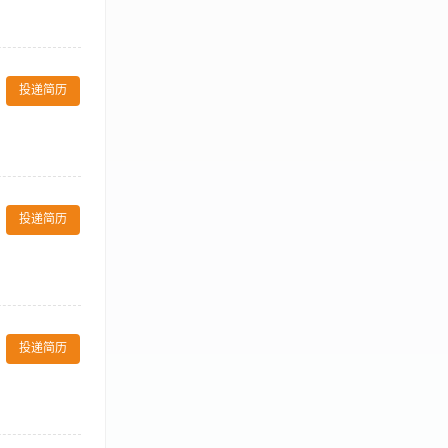
/取消/升房审
、订单录入标
殊预留房给到前
及社交平台）的
单对账、套餐收
体（如：微博、
主管经验，度假、
投递简历
相应的品牌流
感度、市场预判
播和营销战役的
指标（OCC、
助（资深）电子
台运营、公共关系
。 有较强的语
、公关公司及协会
行协调，确保客
投递简历
团队，设定KPI
销售经验，其中至
具备大型活动的
 2）分析市场
、社交媒体（微
投递简历
假日或热点事件
方式增强客户粘
数字媒体相关专
设计（或指导设
目的地酒店或特定