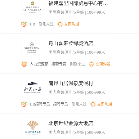
保持战略协同，确保活动规划一致性。 活动与产品管理 • 执行集团及酒店层面的休闲散客
 mass communication, graphic creativity, and innovative writing and edi
福建嘉里国际贸易中心有限公司
商产品，明确目标客群、渠道定位及活动目标。 • 管理产品全生命周期：申请、内容制作
n using various video editing software. 能够熟练运用各类视频剪辑软件。 6. P
国际高端酒店/5星级 | 100-499人
，优化渠道分销结构。 • 审核酒店地理位置与 POI 信息准确性，协调相关团队解决内
rk 个性积极主动，工作认真负责。
 Elevate 等），遵循内容审核与 SEO 优化建议，提升酒店曝光与转化。 • 跟踪踪并
HR
刚刚来过
立即沟通
，包括 KOL/KOC 合作、内容创作、点评管理及直播投放。 • 确保酒店内容在中英文之
与价格展示准确。 绩效管理与数据分析 • 定期进行渠道绩效回顾（周/月），分析流量
kills in using office software, able to intern for about a year 1）应接
策。 • 与集团协作，挖掘增长机会。 • 联动 RMCC 收益管理中心团队优化电商产品
les incoming & outgoing correspondence of designated Events Managers
舟山喜来登绿城酒店
市场经理保持沟通，获取最新策略与促销资源。 任职资格： • 本科及以上学历。 • 热爱
等。 for assisting the managers in typing / filing corresponde
销相关经验。 • 具备良好的沟通技巧和跨部门协作能力 。 • 展现出敏锐的数字化潜力和
国际高端酒店/5星级 | 100-499人
Group Resumes, Thank You letters, Post Event Critique etc. 4）分发所有的相关信件给各个
nce such as memos, Banquet Event Orders, Letters of Agreement, Resumes, ro
人力资源部 · 招聘专员
刚刚来过
立即沟通
统筹经理准备桌面菜单，用餐会议桌卡和餐券等。 Assist Events Managers/Senior Events Man
etc. 6）保证部门有一个正确适当的存档和跟进系统 Maintains a proper filing and trace system for the d
执行客户服务计划，提升客户满意度与忠诚度。 2、分析客户需求与市场趋势，主导重
)保证部门的整洁干净，并且确保有足够的文具库存和其他办公室补给。 Responsible for maintaining 
理、VIP接待及个性化服务方案，确保服务标准及流程的持续优化。 4、协调各部门资
南昆山居温泉度假村
ationery and other office supplies. 9)了解指定经理客户的关宴会及会议的细节。 Be aware of event details
析报告，为酒店产品、服务及营销策略提供决策支持。 【岗位要求】 1、学历不限，
 10)协助宴会及会议统筹经理与其他部门保持联络获得相关信息，如联系宴会运作部门获取楼层平面图和设备
国内高端酒店/5星级 | 500-999人
能力、学习能力和团队协作精神。 3、年龄不限，对酒店行业有热情，能够适应灵活的工
ments for information, i.e. liaises with Banquet operations for floor plans and equipme
、有强烈的目标导向意识，能主动推进工作并承担业绩责任。
 a good understanding of clients serviced by designated Managers. 12)处
HR招聘专员 · 招聘专员
刚刚来过
立即沟通
quiries and provides initial suggestions on sales enquiries. 13)通过提供信息，
平日、周末、节假日、景区旺季/淡季基准房价，针对大型活动、团建客流制定专项阶梯
ing information, contacting concerned departments to assist in guests' requests an
预订数据，滚动预判未来30天出租率，动态调整各渠道房价、折扣权限、可售房量。
evant reports.
北京世纪金源大饭店
外流，杜绝内部私自放低价、渠道价差乱象。 按月复盘OCC出租率、ADR平均房价、
国内高端酒店/5星级 | 500-999人
化整改方案，参与年度客房营收预算编制。 二、全渠道预订 审核官网、小程序、协