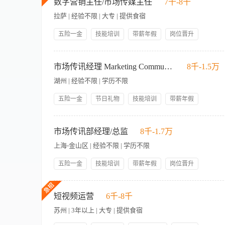
料准备及现场协助。 3、负责客户拜访前的资料准备、行程安排
数字营销主任/市场传媒主任
7千-8千
会议并记录会议纪要，跟踪待办事项完成情况。 6、完成上级交
拉萨 | 经验不限 | 大专 | 提供食宿
兴趣者优先。 2、具备良好的沟通表达能力和服务意识，性格开朗，乐于
4、工作细致认真，有责任心，能适应多任务工作节奏。 5、实
五险一金
技能培训
带薪年假
岗位晋升
管理规范
领导好
员工生日礼物
包吃包住
职位概述： 1. 协助市场传讯经理执行市场推广促销活动来增
人性化管理
员工福利
知晓度）及维持良好关系（企业客户、酒店客人、商业伙伴、本地
市场传讯经理 Marketing Communications Manager
8千-1.5万
等）的线上分销渠道，提升曝光率和转化率. 3. 协助市场传讯
湖州 | 经验不限 | 学历不限
制作、内容管理、公共关系、酒店推广及活动和社交媒体； 工作
等； 2. 管理酒店社交媒体平台，支持策略性促销活动，建立酒
五险一金
节日礼物
技能培训
带薪年假
1. 熟练使用剪辑软件及Ai、Ps的优先。 2. 具备不断学习
岗位晋升
管理规范
员工生日礼物
包吃包住
等。
【岗位职责】 1、负责裸心谷&裸心堡品牌在区域市场的整体营
帅哥美女多
人性化管理
限于数字营销、社交媒体推广、公关活动及合作项目； 3、分析
市场传讯部经理/总监
8千-1.7万
资源，与销售、运营、设计等部门紧密合作，确保营销活动的高效落
上海-金山区 | 经验不限 | 学历不限
等合作伙伴的关系，拓展品牌合作机会； 7、监控营销活动效果
方式行业有浓厚兴趣，具备敏锐的市场洞察力和创新思维； 2、
五险一金
技能培训
带薪年假
岗位晋升
熟练使用Excel、PPT等工具，能通过数据驱动决策； 4、出
管理规范
包吃包住
员工生日礼物
人性化管理
同时处理多项任务； 6、有相关行业经验或成功营销案例者优先
1.在与酒店经营规划一致的指导方向下，制定目标，预算及全年媒
领导好
宿舍环境优越
热情。
和其他公众活动，同时作为酒店和媒介沟通的润滑剂，宣传酒店的
短视频运营
6千-8千
行针对性的宣传。 5.了解兄弟姐妹酒店的促销情况；保持与主要
苏州 | 3年以上 | 大专 | 提供食宿
的计划安排，同时迅速解决问题。 8.协调并执行所有内部印刷
的临时指示牌的质量及标准。 10.负责前期内部设计，后期专业