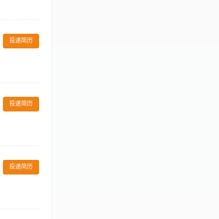
与公司文化项
升粉丝活跃度与
投递简历
互动维护等。
剪映/PR等工
。 5、投递时
ve online
's e-
投递简历
rts and other
团、直客通。 4.
线上生意机会。 5.
动态分析趋势和机会以增加酒
ement, and
成本控制及盈利
pand advertising
渠道。 4、维
 working
投递简历
处理重大突发事
合作关系,确保酒店所有部门
维与商业洞察
on goals 确保及时跟进
抗压能力强，能
 marketing
ff 良好的沟通能力，能
年度线上渠道活动
ilities 较强的观察和