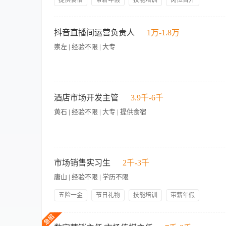
提供食宿
带薪年假
技能培训
岗位晋升
眼光及良好的解决问题、行政管理和人际交往能力。 Ideally with a university degre
experience as Marketing Manager, Marketing Analyst or other supervisory
岗位职责 1、全面负责酒店核心产品体系的研发、迭代与升级
interpersonal skills are a must.
饮产品、康养疗愈产品、主题套餐、旅居体验产品、会务团建产
抖音直播间运营负责人
1万-1.8万
不足，结合酒店场地、资源、定位，策划差异化、特色化、高附
崇左 | 经验不限 | 大专
地打磨、测试优化到正式上线的全流程工作，统筹协调营销、运
现有产品的迭代优化，定期收集客户反馈、运营数据、市场评价
意度。 5、搭建酒店产品标准化体系，制定各类产品的服务标准
销、自媒体运营团队，输出产品卖点、宣传素材、推广方案，配
1.制定中长期直播运营方案，完成直播间场景、设备、商品橱窗
析产品销量、转化率、客单价、客户评价等核心数据，定期输出
区景色、节庆活动策划日常直播、专场直播、达人联动直播；统筹
酒店市场开发主管
3.9千-6千
餐、高端定制服务产品，构建酒店差异化品牌标签，提升酒店市
续优化投产；每日 / 每场直播开展数据复盘，重点监测在线、停
熟知酒店业态与市场逻辑，具备优秀的市场洞察、产品策划及项
黄石 | 经验不限 | 大专 | 提供食宿
间舆情应急机制，维护景区线上品牌形象；统筹达人合作洽谈、结
算，定期输出月度、季度经营汇报。 6.拥有文旅景区抖音本地生活
团队管理、方案输出、跨部门落地执行能力。
（1）全日制大专及以上学历，年龄45岁及以下，市场营销、新
放宽条件）； （2）具备3年及以上酒店市场开发或销售管理经验
市场销售实习生
2千-3千
开展市场调研，分析行业趋势、竞品动态，制定区域市场开发策略
唐山 | 经验不限 | 学历不限
管理能力； （6）具备极强的沟通协调、抗压能力和结果导向思
五险一金
节日礼物
技能培训
带薪年假
岗位晋升
管理规范
领导好
员工生日礼物
【岗位职责】 1、协助市场销售团队完成客户资料收集、整理与
包吃包住
帅哥美女多颜