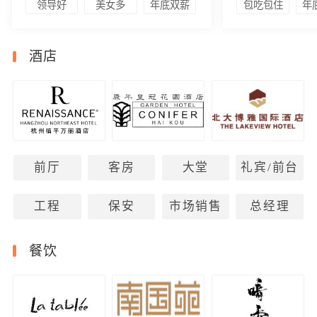
领导好
美女多
年底双薪
包吃包住
年
酒店
前厅
客房
大堂
礼宾/前台
工程
保安
市场销售
总经理
餐饮