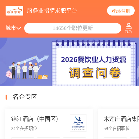
服务业招聘求职平台
登录/注册
14656个职位更新
城市
搜索职位/公司
名企专区
锦江酒店（中国区）
木莲庄酒店集
24
个在招职位
59
个在招职位