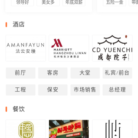
领导好
美女多
年底双薪
五险一金
带
酒店
前厅
客房
大堂
礼宾/前台
工程
保安
市场销售
总经理
餐饮