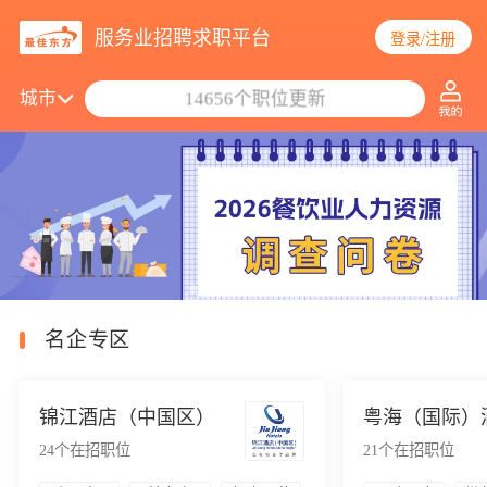
服务业招聘求职平台
登录/注册
搜索职位/公司
城市
14656个职位更新
名企专区
锦江酒店（中国区）
24
个在招职位
21
个在招职位