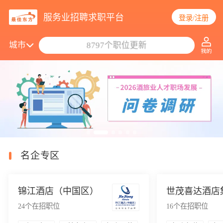
服务业招聘求职平台
登录/注册
搜索职位/公司
城市
8797个职位更新
名企专区
锦江酒店（中国区）
世茂喜达酒店
24
个在招职位
16
个在招职位