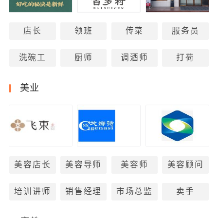
店长
领班
传菜
服务员
洗碗工
厨师
调酒师
打荷
美业
美容店长
美容导师
美容师
美容顾问
培训讲师
销售经理
市场总监
卖手