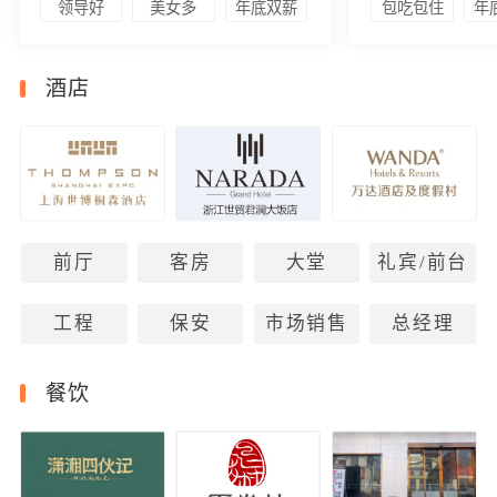
领导好
美女多
年底双薪
包吃包住
年
酒店
前厅
客房
大堂
礼宾/前台
工程
保安
市场销售
总经理
餐饮