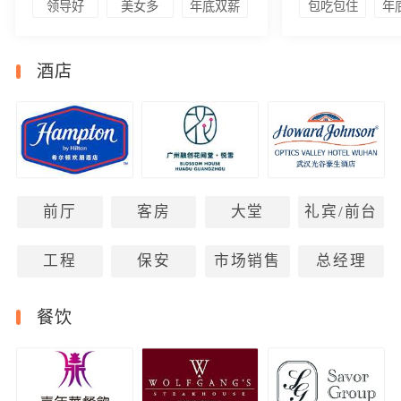
领导好
美女多
年底双薪
包吃包住
年
酒店
前厅
客房
大堂
礼宾/前台
工程
保安
市场销售
总经理
餐饮