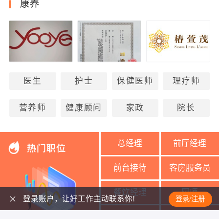
康养
医生
护士
保健医师
理疗师
营养师
健康顾问
家政
院长
总经理
前厅经理
前台接待
客房服务员
餐饮经理
厨师
登录账户，让好工作主动联系你!
登录/注册
美容导师
美容师