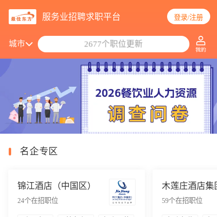
服务业招聘求职平台
登录/注册
搜索职位/公司
城市
2677个职位更新
名企专区
锦江酒店（中国区）
木莲庄酒店集
24
个在招职位
59
个在招职位