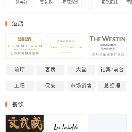
领导好
美女多
年底双薪
包吃包住
年
酒店
前厅
客房
大堂
礼宾/前台
工程
保安
市场销售
总经理
餐饮