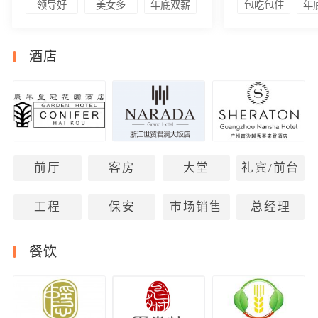
领导好
美女多
年底双薪
包吃包住
年
酒店
前厅
客房
大堂
礼宾/前台
工程
保安
市场销售
总经理
餐饮