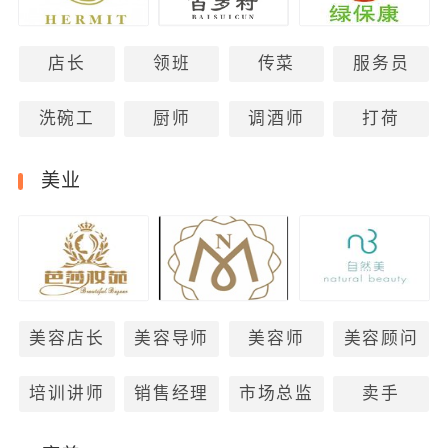
店长
领班
传菜
服务员
洗碗工
厨师
调酒师
打荷
美业
美容店长
美容导师
美容师
美容顾问
培训讲师
销售经理
市场总监
卖手