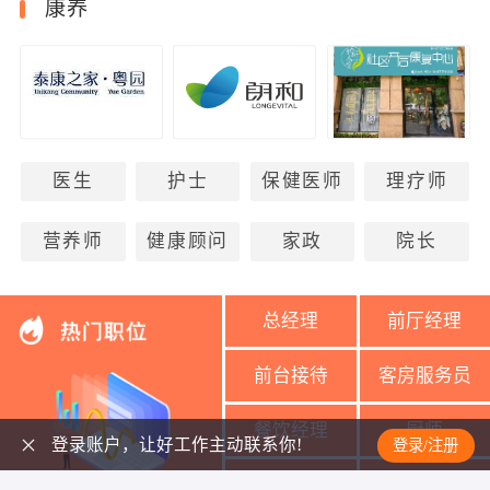
康养
医生
护士
保健医师
理疗师
营养师
健康顾问
家政
院长
总经理
前厅经理
前台接待
客房服务员
餐饮经理
厨师
登录账户，让好工作主动联系你!
登录/注册
美容导师
美容师