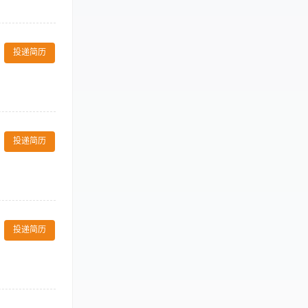
阿联酋
00971
卡塔尔
00974
投递简历
练体验 任职要
投递简历
mptly and
ar with all
投递简历
and following up.
馈）。 3.
nge vanity items,
ate shift
ventory room
，及时上报维修
ead for