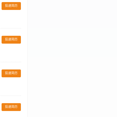
健身活动或课
投递简历
 【岗位要求】
好状态,观察和
投递简历
b membership.
ly. 严格遵守酒店的财务
投递简历
各项政策和程序；
客，提供专业的健
的环境。 3、
投递简历
等突发状况，并
作。 【岗位要