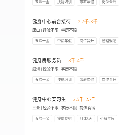
五险一金
技能培训
带薪年假
岗位晋升
管理规范
包吃包住
人性化管理
员工生日礼物
【岗位职责】 1、负责定期调查宾客对健身房所安排健身课程的
免费宿舍班车
领导好
宾客意见与健身计划，协调私人教练做好课程安排。 4、对于所
健身中心前台接待
2.7千-3千
6、制定并改进合理的健身房工作项目。 7、召集本部员工开会
唐山 | 经验不限 | 学历不限
及管理能力。 2、掌握和讲解健身器材操作规程，善于引导宾客
五险一金
带薪年假
岗位晋升
管理规范
员工生日礼物
技能培训
节日礼物
包吃包住
岗位职责： 1. 以友好的微笑和问候迎接及送别会员或客户，做
年底双薪
人性化管理
工作，正确使用健身设施设备，确保完好有效。 3.严格执行健身
健身房服务员
3千-4千
各种合同产品价格并为客人办理各类合同并向客人细心解说； 5.
威海 | 经验不限 | 学历不限
商品、饮料等物料数量，确保准确无误完成登记相关库存或损耗报
员或客户的各项收费帐单，及时、准确地为会员或客户的结帐并根
五险一金
技能培训
带薪年假
岗位晋升
求： 1.性格开朗、头脑灵活、工作踏实，具有较强的服务意识
管理规范
包吃包住
人性化管理
员工生日礼物
的基本知识和服务技能。 3.能按服务工作规范和质量标准独立进
【岗位职责】 1、服从领班的工作安排，按照工作规范和质量标
免费宿舍班车
领导好
3、负责做好各类健身设施设备的检查、保养、报修工作，正确使
健身中心实习生
2.5千-2.7千
确保宾客安全。 5、热情快捷地为宾客提供饮料服务时，并认真做
三亚 | 经验不限 | 学历不限 | 提供食宿
健身服务和健身器材的使用，保养知识，了解卫生保健知识。 3
五险一金
提供食宿
月休8天
带薪年假
技能培训
岗位晋升
【酒店现处于筹备阶段，我们将在2026年8月中旬开启大规模全员