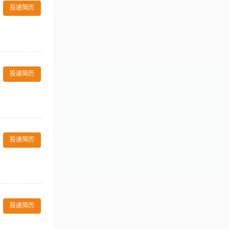
行业，具备基本的
 closely with
投递简历
进行预防性保养及设备正确使用
dmill emergency
铃架稳定性），发现异常
确应对任何紧急或不安全情
衣室、游泳池、
ed at end of
 luxury
投递简历
n or English
用基本电脑系统。
作经验。
. 全面清洁更衣
接登记。 6.
投递简历
明作业，不打扰宾
范、指导工作。
安全防范工作，
投递简历
以上学历，1年
作规范和质量标