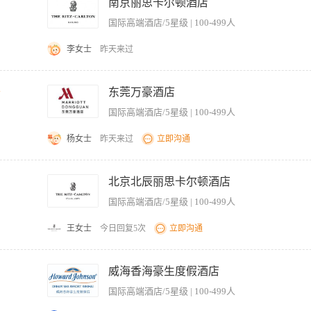
，处理会员投诉和建议 6、完成上级交办的其他工作任务 【岗位要求】 1、热爱健身
南京丽思卡尔顿酒店
and deliver safely to Pool & Gym. 提前准备鲜花及物资；从仓库领取物资并安全送至泳池及健身房。 6. Work
班制度 4、具备团队合作精神，工作认真负责 5、无经验者可提供岗前培训
nt care to limit downtime; report malfunctions promptly and accurately. 与工程部配合
国际高端酒店/5星级 | 100-499人
anti-slip condition (clean up standing water) and gym equipment safety (e.g., trea
malities immediately. 每日营业前检查泳池地面防滑（清理积水）及健身房器材安全（如跑步机急停、哑
李女士
昨天来过
; take care to prevent injuries to self and others; identify and report hazards. 正
立友善关系，询问客人期望、要求及建议； 3.向客人解释和帮助他们使用水疗设施、更
ective operation of Pool & Gym; ensure proper closing procedures are follow
项目; 5.始终留意和保持储备间、毛巾区的干净和整洁等。
e 能力&技能需求： Acquire working experience in hotel/resort(preferably
千
东莞万豪酒店
ing in hospitality industry. 接受过酒店专业的培训。 Able to communicate in Mandari
国际高端酒店/5星级 | 100-499人
ation skills. 良好的沟通能力。 Able to operate basic computer skills. 正确应
ury brands or affiliated five-star hotels. 拥有至少1年及以上国际奢华品牌或联号五星级酒店健身房工
杨女士
昨天来过
立即沟通
置瑜伽垫、小器械。 2. 负责健身区、休息区地面吸尘拖地，清理垃圾并更换垃圾袋。 3
、纸巾、洗手液、饮用水等客用消耗品。 5. 分类清点脏布草，统一送至布草房并做好交
北京北辰丽思卡尔顿酒店
场地设施，发现器械破损、漏水等问题立即上报主管。 8. 礼貌回应客人简单咨询，文
国际高端酒店/5星级 | 100-499人
班记录。 10. 保管清洁工具药剂，节约物料，服从安排完成临时工作。
王女士
今日回复5次
立即沟通
准，认真做好宾客健身服务和清洁卫生工作。 2、根据宾客要求，认真做好健身服务示
用健身设施设备，确保完好有效。 4、严格执行健身服务各项规定，做好健身活动的
威海香海豪生度假酒店
好饮料记帐工作。 6、及时做好预订记录，保证工作无差错。 【岗位要求】 1、大专
国际高端酒店/5星级 | 100-499人
养知识，了解卫生保健知识。 3、熟悉健身房的基本知识和服务技能。 4、能按服务工