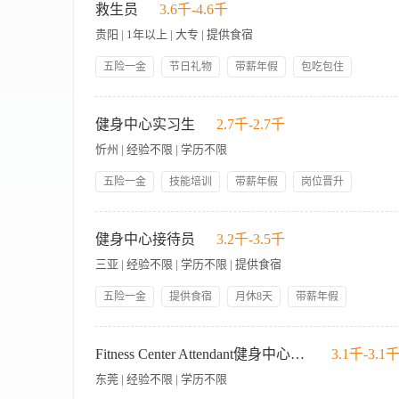
括器械维护、环境卫生管理及设备安全检查。 2、热情接待并引
救生员
3.6千-4.6千
程，维护活动秩序。 4、及时处理宾客关于健身设施的咨询与需
贵阳 | 1年以上 | 大专 | 提供食宿
1、具备良好服务意识与沟通能力。 2、工作认真负责，具备团
五险一金
节日礼物
带薪年假
包吃包住
年终奖金
员工生日礼物
技能培训
岗位晋升
检查泳池水质并做相关水质登记,给使用泳池的客人提供服务,根
人性化管理
管理规范
引导游泳者,时刻保持专业，遵守泳池的规章制度，及时报告工作
健身中心实习生
2.7千-2.7千
忻州 | 经验不限 | 学历不限
五险一金
技能培训
带薪年假
岗位晋升
包吃包住
管理规范
员工生日礼物
人性化管理
1. Provide excellent service and leave the guests with g
帅哥多
美女多
推广水疗和健身中心的会员； 3. Promote and up-sell products and s
健身中心接待员
3.2千-3.5千
制度； 5. Follow the fire safety rules and regulation strict
三亚 | 经验不限 | 学历不限 | 提供食宿
五险一金
提供食宿
月休8天
带薪年假
技能培训
岗位晋升
【酒店现处于筹备阶段，我们将在2026年8月中旬开启大规模全员
身中心设施介绍及使用指引，确保宾客获得优质体验。 2、负责
Fitness Center Attendant健身中心服务员
3.1千-3.1
协助宾客办理健身卡、储物柜租用等入会手续，准确记录使用数
东莞 | 经验不限 | 学历不限
向上级汇报。 5、解答宾客关于酒店健身服务、开放时间及周边