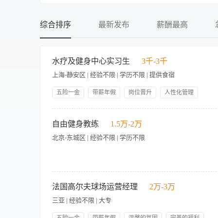
不限
不限
初中
提供食宿
综合排序
最新发布
薪酬最高
中专
不提供食宿
中技
可提供吃
水疗及健身中心实习生
3千-3千
高中
可提供住
上海-静安区 | 经验不限 | 学历不限 | 提供食宿
大专
食宿面议
本科
五险一金
带薪年假
岗位晋升
人性化管理
专业技能培训
提供宿舍
提供员工餐
提供制服
硕士
岗位概述： 作为一位接待员, 都必须有灵活合理安排确认我们
定期员工活动
市中心宿舍
博士
客人和会员。熟练回答宾客有关于设施设备的问题。 确保整个环境的干净整齐。 Job Summary:
自由健身教练
1.5万-2万
confirm appointments, ensure the cleanliness and tidiness of the front d
北京-东城区 | 经验不限 | 学历不限
members should be greeted warmly. One is required to proficiently answer
environment.
招聘自由私人健身教练 不用健身房坐班，时间自由支配！ 有私
力量训练均可咨询 想灵活接单增收的教练欢迎私聊！
法国高尔夫球场运营经理
2万-3万
三亚 | 经验不限 | 大专