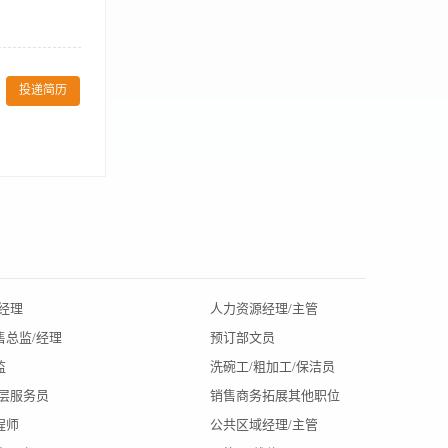
畅互动。 3、
洁； 3、协助
； 6、定期清
投递简历
应早晚班轮班制
作。
3.熟练操作急
H值温度等），确
经理
人力资源经理/主管
北京招聘
售总监/经理
预订部文员
辽宁招聘
监
洗碗工/粗加工/保洁员
陕西招聘
楼层服务员
销售商务拓展其他职位
大连招聘
程师
公共区域经理/主管
杭州招聘