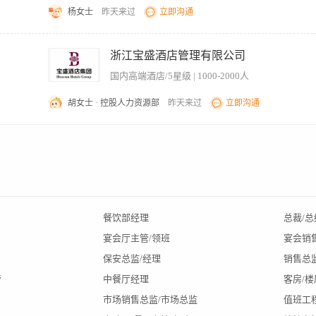
。 2、性格开朗、亲和力强，具备良好的服务意识与沟通表达能力，能与不同年龄宾客顺
杨女士
昨天来过
立即沟通
日）。 4、喜爱运动或对健身基础器械操作有一定了解者优先。
咨询解答、入场手续办理等； 2、维护健身中心日常运营秩序，确保器械、设施及环境整
员投诉及突发情况，及时上报并跟进解决； 5、负责会员卡办理、续费及课程预约等事务
浙江宝盛酒店管理有限公司
广及会员维护工作。 【岗位要求】 1、具备良好的服务意识与沟通能力； 2、能适
国内高端酒店/5星级 | 1000-2000人
先； 4、工作细致耐心，具备团队协作精神； 5、能熟练使用办公软件及基础设备操
胡女士 · 控股人力资源部
昨天来过
立即沟通
，发现危险行为及时制止 2.掌握水上救生技能，发生溺水等紧急情况时立即实施救援 
处理 4.维护泳池秩序，制止跳水打闹潜水等危险行为 5.每日检测泳池水质（余氯P
餐饮部经理
总裁/总
宴会厅主管/领班
宴会销
保安总监/经理
销售总
管
中餐厅经理
客房/
市场销售总监/市场总监
值班工