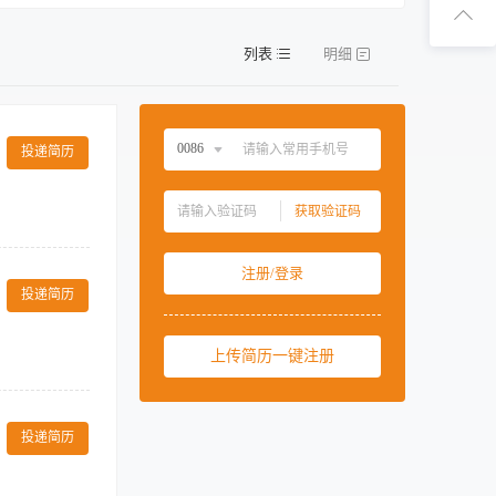
扫码下
列表
明细
扫码关
0086
投递简历
中国大陆
0086
获取验证码
中国香港
00852
品。 热情接待
中国澳门
00853
注册/登录
dule and
中国台湾
00886
投递简历
ise. Guests and
rliness of the
美国
001
上传简历一键注册
西班牙
0034
马来西亚
0060
长减脂、塑形、
新加坡
0065
投递简历
泰国
0066
柬埔寨
00855