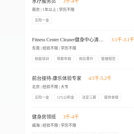
需求 4、协助会员办理健身卡及相关手续 5、维护健身中心秩序
水疗服务员
3千-4千
fresh flowers and supplies; receive goods from stores 
健身知识 2、良好的沟通能力和服务意识 3、能够适应早晚班轮
Engineering for preventative maintenance and proper equipme
南京 | 1年以上 | 学历不限
维护，减少停机；及时准确上报故障。 7. Before daily operation, check pool floor 
五险一金
stop, dumbbell rack stability); report abnor
立即上报。 8. Respond properly to any emergency or unsafe situation
1.保证真诚的关心所有的客人和让他们感到舒适； 2.和客人建
况；注意避免自身及他人受伤；识别并上报安全隐患。 9. Work as a team to ensure eff
和健身中心; 4.帮助或指引客人到他们要去的地方或安排好的一些
day. 团队协作确保泳池及健身房高效运营；确保每日结束时按流程闭店。 Talent Profil
Fitness Center Cleaner健身中心清洁员
3.1千-3.1
brands). 拥有酒店工作经验(特别是奢华品牌的酒店)。 Have professional train
东莞 | 经验不限 | 学历不限
fluently. 能够流畅的使用普通话或英语进行对话。 Having good communic
Minimum 1 years Gym experience for international lux
技能培训
带薪年假
岗位晋升
管理规范
包吃包住
领导好
员工生日礼物
购买社保
岗位职责: 1. 定时擦拭、消毒各类健身器械，清理汗液污渍，归
每月关爱活动
月休8天
室、淋浴间、卫生间，除毛发水垢，定时消杀。 4. 及时补给毛巾
前台接待-康乐体验专家
4.5千-5.2千
及时处理地面水渍，放置防滑警示牌，防范客人滑倒。 7. 巡查
北京 | 经验不限 | 大专
客锻炼。 9. 营业结束后完成全场深度清洁、死角清理，填写交接
五险一金
12%公积金
法定三薪
提供食宿
生日福利
带薪年假
集团内部调动
技能培训
【岗位职责】 1、服从领班的工作安排，按照工作规范和质量标
职业发展规划
岗位晋升
3、负责做好各类健身设施设备的检查、保养、报修工作，正确使
健身房领班
3千-4千
确保宾客安全。 5、热情快捷地为宾客提供饮料服务时，并认真做
威海 | 经验不限 | 学历不限
以上同类型工作经验。 2、熟悉健身服务和健身器材的使用，保
准独立进行工作。