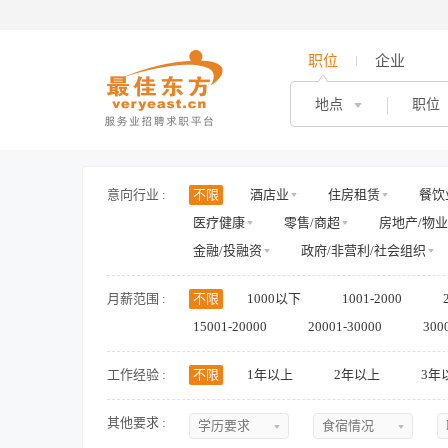
职位
企业
地点
职位
意向行业 :
不限
酒店业
住房租赁
餐饮
医疗健康
零售/商超
房地产/物业
金融/投融资
政府/非营利/社会组织
月薪范围 :
不限
1000以下
1001-2000
15001-20000
20001-30000
300
工作经验 :
不限
1年以上
2年以上
3年
其他要求 :
学历要求
食宿情况