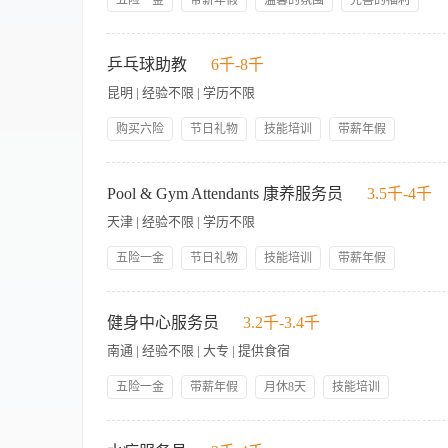
五险一金
带薪年假
温馨的氛围
完善的福利
丰富的活动
系统的培训
优越的位置
广阔的平台
华裔，英语可交流，懂高尔夫球场经营管理（草坪管理、会员营销
节日礼物
员工生日礼物
乒乓球助教
6千-8千
昆明 | 经验不限 | 学历不限
购买六险
节日礼物
技能培训
带薪年假
岗位晋升
管理规范
帅哥多
美女多
包吃包住
工作内容 1、制定训练计划，指导学员日常训练和运动管理 2、
员工折扣
求： 1、具有较高的乒乓球技术，且在实践中不断学习和提升 
Pool & Gym Attendants 康养服务员
3.5千-4千
天津 | 经验不限 | 学历不限
五险一金
节日礼物
技能培训
带薪年假
岗位晋升
免费三餐
员工认可
管理规范
The Role 岗位职责： 1. Follow proper payroll and key procedures; follow 
国际品牌
交通便利
accurately. 遵循考勤及钥匙管理流程；遵守标准流程，严格时间管理；及时准确接收与传递信息。
健身中心服务员
3.2千-3.4千
services and hours; escort guests to and from Pool & Gym politely; hand
南通 | 经验不限 | 大专 | 提供食宿
为客人提供信息与协助，熟悉酒店所有服务及营业时间；礼貌陪同
Ensure Pool & Gym decoration and ambience meet standards; complete lock
五险一金
带薪年假
月休8天
技能培训
remove floor water stains). 确保泳池及健身房陈设与环
集团内部调动
提供食宿
handover to keep area clean with no blind spots; assist Housekeeping wi
【岗位职责】 1、负责健身中心的日常运营和维护，确保设施整
organized. 协调班次交接，保持区域整洁无死角；协助客房部深度