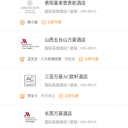
导宾客正确使用健身器材，提供基础指导及安全提示。 3、协助组织并参与酒店组织的
贵阳喜来登贵航酒店
求，做好记录并向上级反馈。 5、配合完成每日客流量统计、物资盘点及交接班工作。
国际高端酒店/5星级 | 100-499人
队协作精神，能适应轮班制工作安排。
姚小姐
立即沟通
据要求每日清理泳池表面的昆虫和其它杂物,确保设施设备在运作及清洁方面一直处于良
情况。
山西五台山万豪酒店
国际高端酒店/5星级 | 100-499人
孟先生 · 人力资源经理
回复快
立即沟通
reat first impression. 为客人提供高品质服务，给客人留下良好的第一印象； 2. Promote SPA & Health Clu
ervice. 销售和促销酒店的产品和服务； 4. Follow hotel house finance policies strict
三亚万豪AC欧轩酒店
ly. 严格遵守消防安全制度； 6. Support all the policies and procedures from hotel. 支持酒店的
国际高端酒店/5星级 | 100-499人
李女士
昨天来过
立即沟通
招聘，计划于2026年11月中旬进入酒店试营业】 【岗位职责】 1、热情接待来访宾
健身区域及更衣室的日常巡查与清洁维护，及时补充毛巾、饮用水等物资，营造整洁舒适
千
东莞万豪酒店
据，确保账实相符。 4、关注宾客运动安全，提醒正确使用器械，处理简单意外擦伤
国际高端酒店/5星级 | 100-499人
运动的咨询，收集并反馈宾客意见建议。 6、完成上级交办的其他临时性服务与行政工