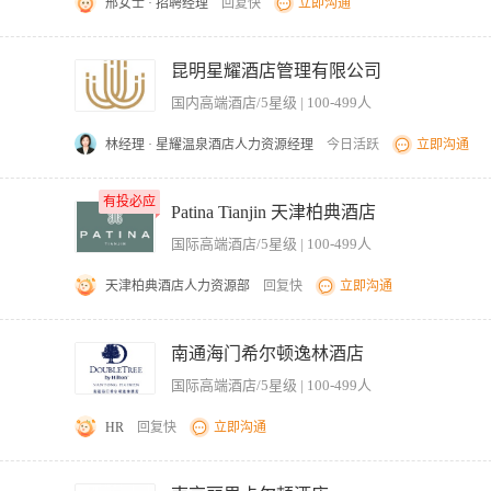
邢女士 · 招聘经理
回复快
立即沟通
、赛事组织） 英文流利，懂法文优先 高尔夫球场背景
昆明星耀酒店管理有限公司
国内高端酒店/5星级 | 100-499人
林经理 · 星耀温泉酒店人力资源经理
今日活跃
立即沟通
参与乒乓球课程的准备和实施，确保训练质量 3、与学员建立良好的互动关系，提升训
有投必应
有投必应
2、具备良好的沟通技巧，能够有效地与陪练对象交流
Patina Tianjin 天津柏典酒店
国际高端酒店/5星级 | 100-499人
天津柏典酒店人力资源部
回复快
立即沟通
proper procedures and keep to strict time management; receive and deliver information pro
 2. Provide information and assistance to Resort guests, be famili
南通海门希尔顿逸林酒店
le guest complaints about facilities/environment by comforting, reporting to SPA Supervisor, 
国际高端酒店/5星级 | 100-499人
客人往返泳池及健身房；处理客人关于设施/环境的投诉（安抚、上报水疗主管、跟进反
er room preparation before daily operation (disinfect lockers, replenish towels/slippers, arra
HR
回复快
立即沟通
境达标；每日营业前完成更衣室准备（消毒、补充浴巾/拖鞋、整理梳妆台、清除地面水渍）。 4. Coordin
th deep cleaning (sinks, counters, floors, showers, bathtubs, steam rooms); keep linen and in
洁、安全、有序 2、为会员提供专业的健身指导和器械使用建议 3、定期检查健身设备
清洁（洗手台、台面、地面、淋浴、浴缸、蒸汽房）；保持布草及库房整齐有序。 5. Plan ah