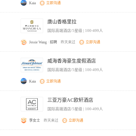
Kaia
立即沟通
满意度，并以报告的形式上交部门领导。 2、合理安排并协调所有教练的工作班次与休息
有新员工进行初步的专业培训。 5、依据酒店和部门的相关规章制度，协助领导管理健
唐山香格里拉
，传达酒店政策规定和领导的指导意见。 【岗位要求】 1、良好的团队协作能力、沟通
国际高端酒店/5星级 | 100-499人
参加健身运动。 3、有较好的语言沟通能力，仪容整洁，精神饱满，身体健康。
Jessie Wang · 招聘
昨天来过
立即沟通
好会员进场退场等各项活动操作，发放更衣柜钥匙； 2.负责做好各类健身设施设备的检
服务各项规定，做好健身活动的安全防范工作，确保宾客安全。 4. 熟悉掌握前台各项
威海香海豪生度假酒店
 确保中心设施/区域时刻处于整洁的营运状态，各类推广资料整齐正确摆放于相关位置； 
国际高端酒店/5星级 | 100-499人
表的登记，对所需物品的不足及时做出汇报及补充。 7.严格遵守公司财务制度，准
据其合理要求开具发票； 8. 依据中心服务标准接听一切内线及外线电话，并作出相
Kaia
立即沟通
、推销意识和责任感。 2.熟悉健身服务和健身器材的使用，保养知识，了解卫生保健知
行工作。
准，认真做好宾客健身服务和清洁卫生工作。 2、根据宾客要求，认真做好健身服务示
用健身设施设备，确保完好有效。 4、严格执行健身服务各项规定，做好健身活动的
三亚万豪AC欧轩酒店
好饮料记帐工作。 6、及时做好预订记录，保证工作无差错。 【岗位要求】 1、学历
国际高端酒店/5星级 | 100-499人
、熟悉健身房的基本知识和服务技能。 4、能按服务工作规范和质量标准独立进行工作
李女士
昨天来过
立即沟通
招聘，计划于2026年11月中旬进入酒店试营业】 【岗位职责】 1、负责健身中心的