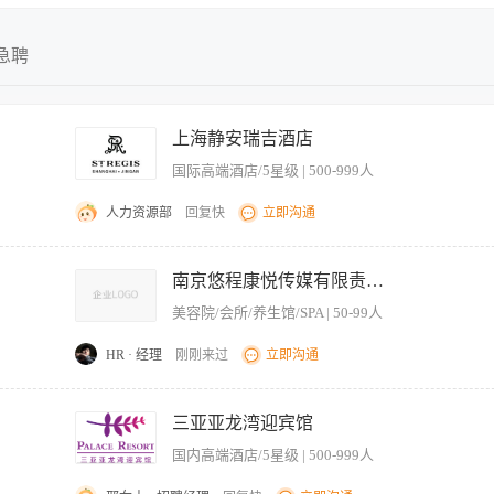
不限
不限
全职
今日最新
急聘
兼职
近三天
实习
近五天
上海静安瑞吉酒店
临时
近一周
国际高端酒店/5星级 | 500-999人
近两周
近一月
人力资源部
回复快
立即沟通
近二月
预约的能力，确保前台和休息区域的干净整齐，收银员交接，完成销售电话和销售零售商
 As a receptionist, one must be able to flexibly and properly sche
南京悠程康悦传媒有限责任公司
esk and lounge areas, conduct cash register handovers, make sales calls and sell retail merchand
美容院/会所/养生馆/SPA | 50-99人
 guests' inquiries about facilities and equipment, and maintain the overall cleanliness and orde
HR · 经理
刚刚来过
立即沟通
教授课经验、持证优先 平台持续分配学员资源，省去拓客压力 一单一结，薪资不压 擅
三亚亚龙湾迎宾馆
国内高端酒店/5星级 | 500-999人