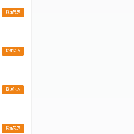
日常运营工作，包
健身活动或课
投递简历
 【岗位要求】
b membership.
ly. 严格遵守酒店的财务
投递简历
各项政策和程序；
范、指导工作。
安全防范工作，
投递简历
以上学历，1年
作规范和质量标
日生的工作情
 5、加强球童
投递简历
训，并认真做好