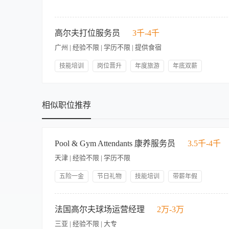
岗位一：车辆接待组 1、负责当班时的宾客迎送，球包的取放 2
要求及时地派发、运接、与转送。 4、执行上级所下达的正确指
高尔夫打位服务员
3千-4千
参加培训及相关的业务考核。 7、遵守公司规章制度和部门标准
广州 | 经验不限 | 学历不限 | 提供食宿
包、擦拭球具添加用球等)的服务与帮助。 2、保持良好规范的
安排与指示。 4、严格执行班班交接，要求做到准确、全面、无遗
技能培训
岗位晋升
年度旅游
年底双薪
存包房真草果岭组 1、提供主动、热情、基础(接送球包、擦拭球具
丰厚薪资
五险一金
带薪年假
节日礼物
遵守公司规章制度和部门标准操作规定。
1.7以上、热爱高尔夫行业、能吃苦耐劳、性格外向工作积极主动
包食宿
年度体检
记，收杆后清点数量并送回。 3、负责开球车捡球，运球回洗球房
相似职位推荐
检查各区域设施及电器、门窗安全。
Pool & Gym Attendants 康养服务员
3.5千-4千
天津 | 经验不限 | 学历不限
五险一金
节日礼物
技能培训
带薪年假
岗位晋升
免费三餐
员工认可
管理规范
The Role 岗位职责： 1. Follow proper payroll and key procedures; follow 
国际品牌
交通便利
accurately. 遵循考勤及钥匙管理流程；遵守标准流程，严格时间管理；及时准确接收与传递信息。
法国高尔夫球场运营经理
2万-3万
services and hours; escort guests to and from Pool & Gym politely; hand
三亚 | 经验不限 | 大专
为客人提供信息与协助，熟悉酒店所有服务及营业时间；礼貌陪同