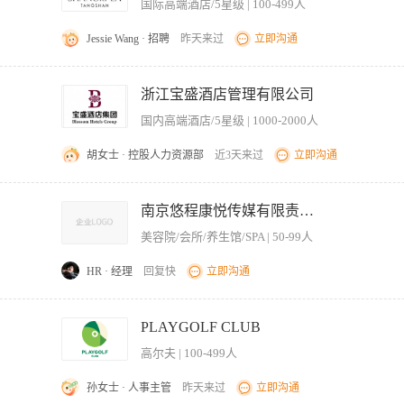
国际高端酒店/5星级 | 100-499人
参加健身运动。 3、有较好的语言沟通能力，仪容整洁，精神饱满，身体健康。
Jessie Wang · 招聘
昨天来过
立即沟通
好会员进场退场等各项活动操作，发放更衣柜钥匙； 2.负责做好各类健身设施设备的检
服务各项规定，做好健身活动的安全防范工作，确保宾客安全。 4. 熟悉掌握前台各项
浙江宝盛酒店管理有限公司
 确保中心设施/区域时刻处于整洁的营运状态，各类推广资料整齐正确摆放于相关位置； 
国内高端酒店/5星级 | 1000-2000人
表的登记，对所需物品的不足及时做出汇报及补充。 7.严格遵守公司财务制度，准
据其合理要求开具发票； 8. 依据中心服务标准接听一切内线及外线电话，并作出相
胡女士 · 控股人力资源部
近3天来过
立即沟通
、推销意识和责任感。 2.熟悉健身服务和健身器材的使用，保养知识，了解卫生保健知
行工作。
，发现危险行为及时制止 2.掌握水上救生技能，发生溺水等紧急情况时立即实施救援 
处理 4.维护泳池秩序，制止跳水打闹潜水等危险行为 5.每日检测泳池水质（余氯P
南京悠程康悦传媒有限责任公司
美容院/会所/养生馆/SPA | 50-99人
HR · 经理
回复快
立即沟通
教授课经验、持证优先 平台持续分配学员资源，省去拓客压力 一单一结，薪资不压 擅
PLAYGOLF CLUB
高尔夫 | 100-499人
孙女士 · 人事主管
昨天来过
立即沟通