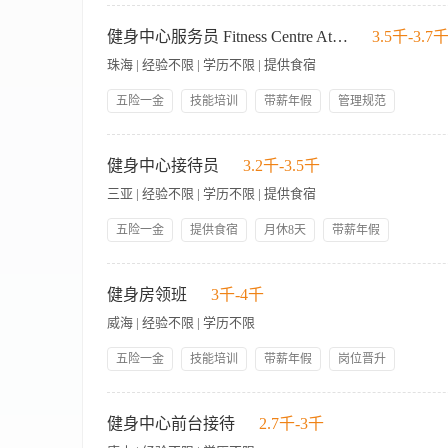
【岗位职责】 1、负责健身中心的日常运营和维护，确保设施整
需求 4、协助会员办理健身卡及相关手续 5、维护健身中心秩序
健身中心服务员 Fitness Centre Attendant
3.5千-3.7
健身知识 2、良好的沟通能力和服务意识 3、能够适应早晚班轮
珠海 | 经验不限 | 学历不限 | 提供食宿
五险一金
技能培训
带薪年假
管理规范
包吃包住
岗位晋升
人性化管理
节日礼物
To provide a courteous, professional, efficient and flexib
灵活的服务。 Facility quality check and maintenance follo
健身中心接待员
3.2千-3.5千
精确了解。 Ensures the highest possible standard of hygiene, cleanliness and
三亚 | 经验不限 | 学历不限 | 提供食宿
fitness area. 确保高标准的卫生，以及水疗和健身区域的设施设备整洁有序，
department operation procedures. 根据部门营运程序来控制所有健身中心的布草。 Res
五险一金
提供食宿
月休8天
带薪年假
根据行业，公司和酒店的规定，对健身中心的任何变化做出响应
技能培训
岗位晋升
【酒店现处于筹备阶段，我们将在2026年8月中旬开启大规模全员
身中心设施介绍及使用指引，确保宾客获得优质体验。 2、负责
健身房领班
3千-4千
协助宾客办理健身卡、储物柜租用等入会手续，准确记录使用数
威海 | 经验不限 | 学历不限
向上级汇报。 5、解答宾客关于酒店健身服务、开放时间及周边
求】 1、酒店管理、旅游服务等专业或相关从业经历者优先考虑
五险一金
技能培训
带薪年假
岗位晋升
工作细致认真，有责任心，能适应轮班制工作时间（含周末及节假
管理规范
包吃包住
人性化管理
员工生日礼物
【岗位职责】 1、负责定期调查宾客对健身房所安排健身课程的
免费宿舍班车
领导好
宾客意见与健身计划，协调私人教练做好课程安排。 4、对于所
健身中心前台接待
2.7千-3千
6、制定并改进合理的健身房工作项目。 7、召集本部员工开会