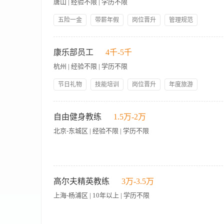
唐山 | 经验不限 | 学历不限
及管理能力。 2、掌握和讲解健身器材操作规程，善于引导宾客
五险一金
带薪年假
岗位晋升
管理规范
员工生日礼物
技能培训
节日礼物
包吃包住
岗位职责： 1. 以友好的微笑和问候迎接及送别会员或客户，做
年底双薪
人性化管理
工作，正确使用健身设施设备，确保完好有效。 3.严格执行健身
康乐部员工
4千-5千
各种合同产品价格并为客人办理各类合同并向客人细心解说； 5.
杭州 | 经验不限 | 学历不限
商品、饮料等物料数量，确保准确无误完成登记相关库存或损耗报
员或客户的各项收费帐单，及时、准确地为会员或客户的结帐并根
节日礼物
技能培训
岗位晋升
年度旅游
求： 1.性格开朗、头脑灵活、工作踏实，具有较强的服务意识
人性化管理
包吃包住
年底奖金
班车接送
的基本知识和服务技能。 3.能按服务工作规范和质量标准独立进
1.持证上岗，负责泳池区域的不间断安全巡视，密切关注泳客动态
五险齐全
生日福利
救技能（心肺复苏CPR海姆立克急救法等），对受伤泳客进行初步
自由健身教练
1.5万-2万
保符合卫生标准
北京-东城区 | 经验不限 | 学历不限
招聘自由私人健身教练 不用健身房坐班，时间自由支配！ 有私
力量训练均可咨询 想灵活接单增收的教练欢迎私聊！
高尔夫精英教练
3万-3.5万
上海-杨浦区 | 10年以上 | 学历不限