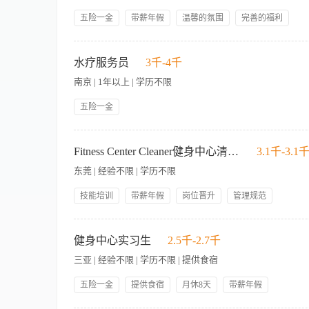
Ensure Pool & Gym decoration and ambience meet standards; complete lock
五险一金
带薪年假
温馨的氛围
完善的福利
remove floor water stains). 确保泳池及健身房陈设与环
丰富的活动
系统的培训
优越的位置
广阔的平台
handover to keep area clean with no blind spots; assist Housekeeping wi
华裔，英语可交流，懂高尔夫球场经营管理（草坪管理、会员营销
节日礼物
员工生日礼物
organized. 协调班次交接，保持区域整洁无死角；协助客房部深度
水疗服务员
3千-4千
fresh flowers and supplies; receive goods from stores 
Engineering for preventative maintenance and proper equipme
南京 | 1年以上 | 学历不限
维护，减少停机；及时准确上报故障。 7. Before daily operation, check pool floor 
五险一金
stop, dumbbell rack stability); report abnor
立即上报。 8. Respond properly to any emergency or unsafe situation
1.保证真诚的关心所有的客人和让他们感到舒适； 2.和客人建
况；注意避免自身及他人受伤；识别并上报安全隐患。 9. Work as a team to ensure eff
和健身中心; 4.帮助或指引客人到他们要去的地方或安排好的一些
day. 团队协作确保泳池及健身房高效运营；确保每日结束时按流程闭店。 Talent Profil
Fitness Center Cleaner健身中心清洁员
3.1千-3.1
brands). 拥有酒店工作经验(特别是奢华品牌的酒店)。 Have professional train
东莞 | 经验不限 | 学历不限
fluently. 能够流畅的使用普通话或英语进行对话。 Having good communic
Minimum 1 years Gym experience for international lux
技能培训
带薪年假
岗位晋升
管理规范
包吃包住
领导好
员工生日礼物
购买社保
岗位职责: 1. 定时擦拭、消毒各类健身器械，清理汗液污渍，归
每月关爱活动
月休8天
室、淋浴间、卫生间，除毛发水垢，定时消杀。 4. 及时补给毛巾
健身中心实习生
2.5千-2.7千
及时处理地面水渍，放置防滑警示牌，防范客人滑倒。 7. 巡查
三亚 | 经验不限 | 学历不限 | 提供食宿
客锻炼。 9. 营业结束后完成全场深度清洁、死角清理，填写交接
五险一金
提供食宿
月休8天
带薪年假
技能培训
岗位晋升