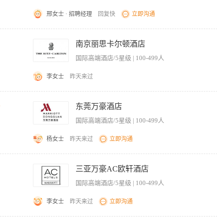
er room preparation before daily operation (disinfect lockers, replenish towels/slippers, arra
邢女士 · 招聘经理
回复快
立即沟通
境达标；每日营业前完成更衣室准备（消毒、补充浴巾/拖鞋、整理梳妆台、清除地面水渍）。 4. Coordin
th deep cleaning (sinks, counters, floors, showers, bathtubs, steam rooms); keep linen and in
、赛事组织） 英文流利，懂法文优先 高尔夫球场背景
清洁（洗手台、台面、地面、淋浴、浴缸、蒸汽房）；保持布草及库房整齐有序。 5. Plan ah
南京丽思卡尔顿酒店
and deliver safely to Pool & Gym. 提前准备鲜花及物资；从仓库领取物资并安全送至泳池及健身房。 6. Work
nt care to limit downtime; report malfunctions promptly and accurately. 与工程部配合
国际高端酒店/5星级 | 100-499人
anti-slip condition (clean up standing water) and gym equipment safety (e.g., trea
malities immediately. 每日营业前检查泳池地面防滑（清理积水）及健身房器材安全（如跑步机急停、哑
李女士
昨天来过
; take care to prevent injuries to self and others; identify and report hazards. 正
立友善关系，询问客人期望、要求及建议； 3.向客人解释和帮助他们使用水疗设施、更
ective operation of Pool & Gym; ensure proper closing procedures are follow
项目; 5.始终留意和保持储备间、毛巾区的干净和整洁等。
e 能力&技能需求： Acquire working experience in hotel/resort(preferably
千
东莞万豪酒店
ing in hospitality industry. 接受过酒店专业的培训。 Able to communicate in Mandari
国际高端酒店/5星级 | 100-499人
ation skills. 良好的沟通能力。 Able to operate basic computer skills. 正确应
ury brands or affiliated five-star hotels. 拥有至少1年及以上国际奢华品牌或联号五星级酒店健身房工
杨女士
昨天来过
立即沟通
置瑜伽垫、小器械。 2. 负责健身区、休息区地面吸尘拖地，清理垃圾并更换垃圾袋。 3
、纸巾、洗手液、饮用水等客用消耗品。 5. 分类清点脏布草，统一送至布草房并做好交
三亚万豪AC欧轩酒店
场地设施，发现器械破损、漏水等问题立即上报主管。 8. 礼貌回应客人简单咨询，文
国际高端酒店/5星级 | 100-499人
班记录。 10. 保管清洁工具药剂，节约物料，服从安排完成临时工作。
李女士
昨天来过
立即沟通