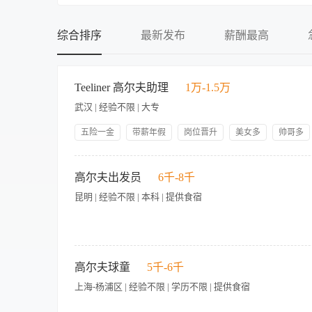
不限
不限
初中
提供食宿
综合排序
最新发布
薪酬最高
中专
不提供食宿
中技
可提供吃
Teeliner 高尔夫助理
1万-1.5万
高中
可提供住
武汉 | 经验不限 | 大专
大专
食宿面议
本科
五险一金
带薪年假
岗位晋升
美女多
帅哥多
人性化管理
管理规范
技能培训
硕士
我们寻找这样的你： 1.形象气质佳，具备良好的沟通表达能力；
博士
服务； 4.有客户资源或社交能力突出者优先。 合作权益 1.阶
高尔夫出发员
6千-8千
昆明 | 经验不限 | 本科 | 提供食宿
【岗位职责】 1、与前台紧密联系，做好客人预约工作，了解每
查球员着装是否符合球会要求。 4、认真准确的确认客人下场场
高尔夫球童
5千-6千
人投诉并及时上报。 7、认真保存球童意见表，做好每日交接班工作
上海-杨浦区 | 经验不限 | 学历不限 | 提供食宿
旺盛，综合素质较好，具有服务意识。 3、有较强的责任心、服
具备抗压能力。