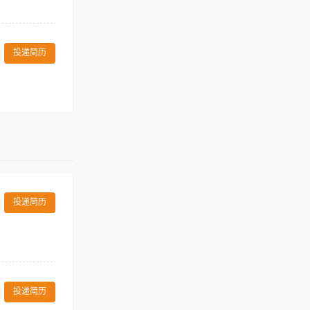
阿联酋
00971
包房等)，并按
卡塔尔
00974
。 6、按要求
投递简历
、基础(接送球
服从上级领导的
规定。 岗位三：
入库工作 4、
责球包房管理登
晚班消防巡检、
投递简历
mptly and
ar with all
投递简历
and following up.
馈）。 3.