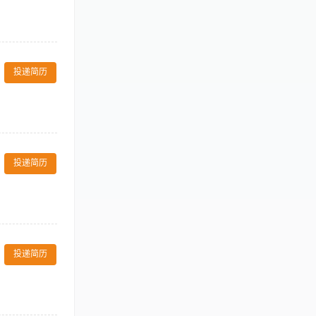
nge vanity items,
ate shift
ventory room
ead for
 closely with
投递简历
进行预防性保养及设备正确使用
dmill emergency
铃架稳定性），发现异常
确应对任何紧急或不安全情
衣室、游泳池、
ed at end of
 luxury
投递简历
n or English
用基本电脑系统。
作经验。
. 全面清洁更衣
接登记。 6.
投递简历
明作业，不打扰宾