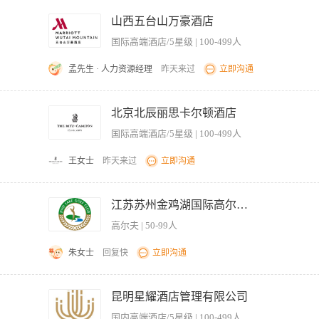
招聘，计划于2026年11月中旬进入酒店试营业】 【岗位职责】 1、负责健身中心的
导宾客正确使用健身器材，提供基础指导及安全提示。 3、协助组织并参与酒店组织的
山西五台山万豪酒店
求，做好记录并向上级反馈。 5、配合完成每日客流量统计、物资盘点及交接班工作。
国际高端酒店/5星级 | 100-499人
队协作精神，能适应轮班制工作安排。
孟先生 · 人力资源经理
昨天来过
立即沟通
reat first impression. 为客人提供高品质服务，给客人留下良好的第一印象； 2. Promote SPA & Health Clu
ervice. 销售和促销酒店的产品和服务； 4. Follow hotel house finance policies strict
北京北辰丽思卡尔顿酒店
ly. 严格遵守消防安全制度； 6. Support all the policies and procedures from hotel. 支持酒店的
国际高端酒店/5星级 | 100-499人
王女士
昨天来过
立即沟通
准，认真做好宾客健身服务和清洁卫生工作。 2、根据宾客要求，认真做好健身服务示
用健身设施设备，确保完好有效。 4、严格执行健身服务各项规定，做好健身活动的
江苏苏州金鸡湖国际高尔夫俱乐部
好饮料记帐工作。 6、及时做好预订记录，保证工作无差错。 【岗位要求】 1、大专
高尔夫 | 50-99人
养知识，了解卫生保健知识。 3、熟悉健身房的基本知识和服务技能。 4、能按服务工
朱女士
回复快
立即沟通
出场时间来安排球童的值班，出场等各项工作； 2、检查员工的仪容仪表； 3、督促值
及巩固球童的专业知识，检查球童的场上服务情况和平时的言行举止等表现并做好记录；
昆明星耀酒店管理有限公司
议，总结近期的工作情况，针对出现的问题商讨解决方法； 7、合理安排球道维护或培
国内高端酒店/5星级 | 100-499人