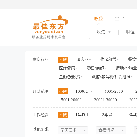
职位
企业
地点
职位
意向行业 :
不限
酒店业
住房租赁
餐饮
医疗健康
零售/商超
房地产/物业
金融/投融资
政府/非营利/社会组织
月薪范围 :
不限
1000以下
1001-2000
15001-20000
20001-30000
300
工作经验 :
不限
1年以上
2年以上
3年
其他要求 :
学历要求
食宿情况