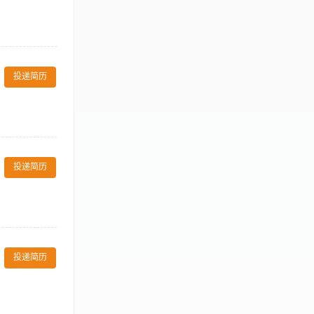
关工作经验；
练体验 任职要
投递简历
范、指导工作。
安全防范工作，
投递简历
不限。 2、熟悉
。
好状态,观察和
投递简历