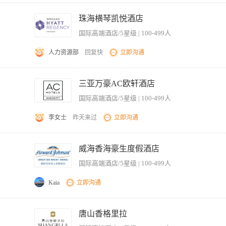
洁、安全、有序 2、为会员提供专业的健身指导和器械使用建议 3、定期检查健身设备
，处理会员投诉和建议 6、完成上级交办的其他工作任务 【岗位要求】 1、热爱健身
千
珠海横琴凯悦酒店
班制度 4、具备团队合作精神，工作认真负责 5、无经验者可提供岗前培训
国际高端酒店/5星级 | 100-499人
人力资源部
回复快
立即沟通
le service at all times, following Hotel Standards of Performance. 根据酒店的标准，确保为
w up. 检查设施设备质量并保持随时跟进。 Ensures accurate knowledge of hotel services.
三亚万豪AC欧轩酒店
 orderliness of the Spa area, facilities and equipment, including locker rooms, pool, pantry,
国际高端酒店/5星级 | 100-499人
包括更衣室、游泳池、后场办公室、健身中心等。 Controls all Fitness linen accordi
ponds to any changes in the Fitness Centre as dictated by the industry, compan
李女士
昨天来过
立即沟通
。
招聘，计划于2026年11月中旬进入酒店试营业】 【岗位职责】 1、热情接待来访宾
健身区域及更衣室的日常巡查与清洁维护，及时补充毛巾、饮用水等物资，营造整洁舒适
威海香海豪生度假酒店
据，确保账实相符。 4、关注宾客运动安全，提醒正确使用器械，处理简单意外擦伤
国际高端酒店/5星级 | 100-499人
运动的咨询，收集并反馈宾客意见建议。 6、完成上级交办的其他临时性服务与行政工
。 2、性格开朗、亲和力强，具备良好的服务意识与沟通表达能力，能与不同年龄宾客顺
Kaia
立即沟通
日）。 4、喜爱运动或对健身基础器械操作有一定了解者优先。
满意度，并以报告的形式上交部门领导。 2、合理安排并协调所有教练的工作班次与休息
有新员工进行初步的专业培训。 5、依据酒店和部门的相关规章制度，协助领导管理健
唐山香格里拉
，传达酒店政策规定和领导的指导意见。 【岗位要求】 1、良好的团队协作能力、沟通