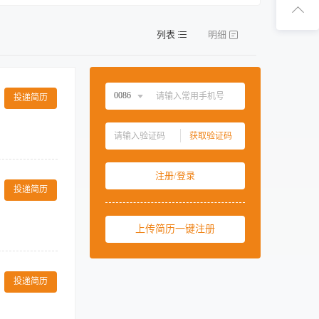
扫码下
列表
明细
扫码关
0086
投递简历
中国大陆
0086
获取验证码
中国香港
00852
周到的陪同指导
中国澳门
00853
注册/登录
中国台湾
00886
投递简历
美国
001
上传简历一键注册
西班牙
0034
马来西亚
0060
服务。 3、检
人意见，接受客
新加坡
0065
投递简历
象气质佳，精力
泰国
0066
沉稳务实，同时
柬埔寨
00855