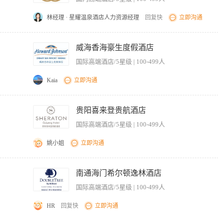
、有一定英文口语基础者优先； 4、具有2年以上高尔夫工作经验； 5、2年以上同岗位相
能力和组织协调能力。
林经理 · 星耀温泉酒店人力资源经理
回复快
立即沟通
参与乒乓球课程的准备和实施，确保训练质量 3、与学员建立良好的互动关系，提升训
2、具备良好的沟通技巧，能够有效地与陪练对象交流
威海香海豪生度假酒店
国际高端酒店/5星级 | 100-499人
Kaia
立即沟通
准，认真做好宾客健身服务和清洁卫生工作。 2、根据宾客要求，认真做好健身服务示
用健身设施设备，确保完好有效。 4、严格执行健身服务各项规定，做好健身活动的
贵阳喜来登贵航酒店
好饮料记帐工作。 6、及时做好预订记录，保证工作无差错。 【岗位要求】 1、学历
国际高端酒店/5星级 | 100-499人
、熟悉健身房的基本知识和服务技能。 4、能按服务工作规范和质量标准独立进行工作
姚小姐
立即沟通
据要求每日清理泳池表面的昆虫和其它杂物,确保设施设备在运作及清洁方面一直处于良
情况。
南通海门希尔顿逸林酒店
国际高端酒店/5星级 | 100-499人
HR
回复快
立即沟通