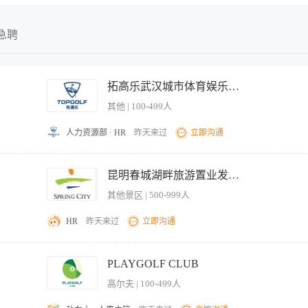
不限
不限
全职
今日最新
急聘
兼职
近三天
实习
近五天
拓高乐武汉城市体育娱乐中心
临时
近一周
其他 | 100-499人
近两周
近一月
人力资源部 · HR
昨天来过
立即沟通
近二月
 2.了解高尔夫基本规则或愿意接受系统培训； 3.有服务意识，能够为客户提供专业、
梯式服务单价，丰厚的收入回报； 2.免费高尔夫技能培训，高端场馆商务环境。
昆明春城湖畔旅游置业发展有限公司
其他景区 | 500-999人
HR
昨天来过
立即沟通
日客流情况。 2、做好每日球僮下场顺序安排，派发球僮服务用品。及时安排球童为客人
次及球童出场场次。认真填写客人消费卡。 5、搞好出发站卫生工作。 6、认真听取客
PLAYGOLF CLUB
并做好工作记录。 【岗位要求】 1、年龄25-32岁，英语六级或同等水平。 2、形
高尔夫 | 100-499人
务意识及团队合作精神，善于与人沟通。 4、具备高度的责任心与敬业精神，工作态度