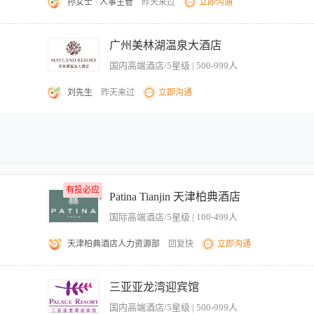
孙女士 · 人事主管
昨天来过
立即沟通
、保持良好的岗位站姿形象与热情主动的问候。 3、认真甄别球包的性质(寄存、带走、
令，并服从上级领导的安排与指示 5、严格执行班班交接，要求做到准确、全面、无遗漏
广州美林湖温泉大酒店
操作规定。 岗位二：打击台区及包房服务组 1、为球道打击区内的客人提供主动、热情
国内高端酒店/5星级 | 500-999人
岗位形象，并时刻保持工作环境区域的整洁卫生。 3、执行上级所下达的正确指令，并
漏。 5、按要求参加培训及相关的业务考核。 6、遵守公司规章制度和部门标准操作
刘先生
昨天来过
立即沟通
添加用球等)的服务与帮助。 2、观察真草区域客人的击球规范 3、负责球包存取的出/
、有销售经验最佳。 1、负责打位区域内卫生，客人物品保管，接送客人球包 2、负
，洗球房机器操作及故障报修。 4、负责果岭、VIP包间和真草打位服务工作。 5、
有投必应
有投必应
Patina Tianjin 天津柏典酒店
国际高端酒店/5星级 | 100-499人
天津柏典酒店人力资源部
回复快
立即沟通
proper procedures and keep to strict time management; receive and deliver information pro
 2. Provide information and assistance to Resort guests, be famili
三亚亚龙湾迎宾馆
le guest complaints about facilities/environment by comforting, reporting to SPA Supervisor, 
国内高端酒店/5星级 | 500-999人
客人往返泳池及健身房；处理客人关于设施/环境的投诉（安抚、上报水疗主管、跟进反