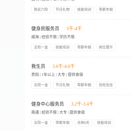
记录。 【岗位要求】 1、男女不限； 2、大专或以上学历； 3
6、懂高尔夫规则，并有一定球技基础； 7、有一定的综合管理
购买六险
节日礼物
技能培训
带薪年假
岗位晋升
管理规范
帅哥多
美女多
包吃包住
工作内容 1、制定训练计划，指导学员日常训练和运动管理 2、
员工折扣
求： 1、具有较高的乒乓球技术，且在实践中不断学习和提升 
健身房服务员
3千-4千
威海 | 经验不限 | 学历不限
五险一金
技能培训
带薪年假
岗位晋升
管理规范
包吃包住
人性化管理
员工生日礼物
【岗位职责】 1、服从领班的工作安排，按照工作规范和质量标
免费宿舍班车
领导好
3、负责做好各类健身设施设备的检查、保养、报修工作，正确使
救生员
3.6千-4.6千
确保宾客安全。 5、热情快捷地为宾客提供饮料服务时，并认真做
贵阳 | 1年以上 | 大专 | 提供食宿
健身服务和健身器材的使用，保养知识，了解卫生保健知识。 3
五险一金
节日礼物
带薪年假
包吃包住
年终奖金
员工生日礼物
技能培训
岗位晋升
检查泳池水质并做相关水质登记,给使用泳池的客人提供服务,根
人性化管理
管理规范
引导游泳者,时刻保持专业，遵守泳池的规章制度，及时报告工作
健身中心服务员
3.2千-3.4千
南通 | 经验不限 | 大专 | 提供食宿
五险一金
带薪年假
月休8天
技能培训
集团内部调动
提供食宿