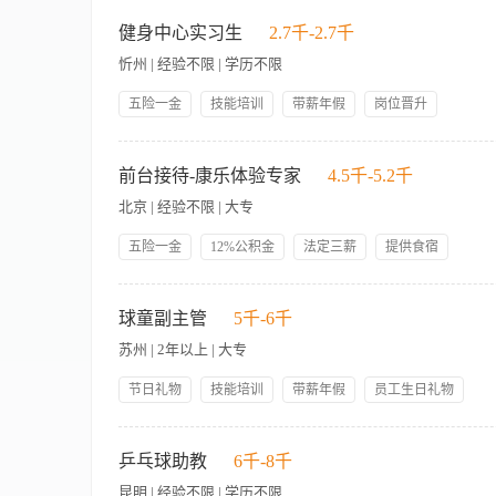
【酒店现处于筹备阶段，我们将在2026年8月中旬开启大规模全员
括器械维护、环境卫生管理及设备安全检查。 2、热情接待并引
健身中心实习生
2.7千-2.7千
程，维护活动秩序。 4、及时处理宾客关于健身设施的咨询与需
忻州 | 经验不限 | 学历不限
1、具备良好服务意识与沟通能力。 2、工作认真负责，具备团
五险一金
技能培训
带薪年假
岗位晋升
包吃包住
管理规范
员工生日礼物
人性化管理
1. Provide excellent service and leave the guests with g
帅哥多
美女多
推广水疗和健身中心的会员； 3. Promote and up-sell products and s
前台接待-康乐体验专家
4.5千-5.2千
制度； 5. Follow the fire safety rules and regulation strict
北京 | 经验不限 | 大专
五险一金
12%公积金
法定三薪
提供食宿
生日福利
带薪年假
集团内部调动
技能培训
【岗位职责】 1、服从领班的工作安排，按照工作规范和质量标
职业发展规划
岗位晋升
3、负责做好各类健身设施设备的检查、保养、报修工作，正确使
球童副主管
5千-6千
确保宾客安全。 5、热情快捷地为宾客提供饮料服务时，并认真做
苏州 | 2年以上 | 大专
以上同类型工作经验。 2、熟悉健身服务和健身器材的使用，保
准独立进行工作。
节日礼物
技能培训
带薪年假
员工生日礼物
包吃包住
人性化管理
【岗位职责】 1、负责安排球童的工作，根据当天预约时间表及
况，保持球童休息室及待命室的环境整洁、干净； 4、时常加强
乒乓球助教
6千-8千
的场上安全意识，保证自身及客人的安全； 6、定期举行球童会
昆明 | 经验不限 | 学历不限