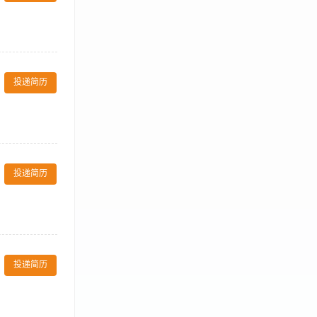
查、保养、报修
工作流程，熟知
投递简历
6. 每天盘点
确熟练地打印会
应处理； 岗位要
识，熟悉健身房
3.熟练操作急
H值温度等），确
投递简历
长减脂、塑形、
投递简历