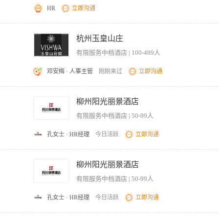
HR
立即沟通
至顾客餐桌。 - 保持餐厅卫生，清理空盘，维护餐厅整洁的就餐环境。 - 协助服务员
团队协作精神。 - 工作积极主动，能适应快节奏的工作环境。 - 有责任心，身体健康
杭州玉皇山庄
有限服务中档酒店 | 100-499人
邓安梅 · 人事主管
刚刚来过
立即沟通
完成传递菜肴的服务工作，对领班的安排工作必须遵循先服从后讨论的原则。 2、按
洁、卫生、明亮、无缺口。 4、在工作中保持高度全员促销意识，抓住机会向宾客推荐
柳州阳光丽景酒店
的服务项目无法满足时，及时向宾客推荐补偿性服务项目。 5、在工作中发现酒店有
有限服务中档酒店 | 50-99人
、初中以上学历或同等学历。 2、热爱本职，有较强的事业心和责任感，工作认真负责
技能和技巧。 5、身体健康、仪表端庄。
孔女士 · HR经理
今日活跃
立即沟通
持密切联系，确保餐厅的出品和服务质量。 2、监督员工按照服务标准和流程为客人
及厨房员工的工作，负责传菜员仪容仪表及考勤纪律工作、保持传菜通道整洁干净，传
柳州阳光丽景酒店
级分配的各项工作任务。 5、负责将厨房制作好的菜品准确快速传送给服务员或餐桌。
有限服务中档酒店 | 50-99人
划，工作总结和工作汇报，定期上报给部门主管。 6、完成上级领导交办的其他工作
孔女士 · HR经理
今日活跃
立即沟通
确保传送过程中菜品完整、卫生、安全。 3、核对菜名、台号，杜绝传错菜、漏传情况