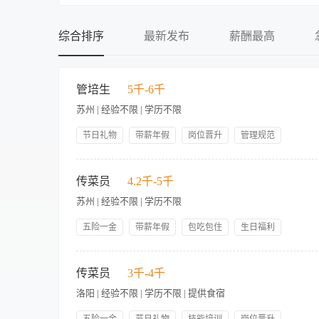
不限
不限
初中
提供食宿
综合排序
最新发布
薪酬最高
中专
不提供食宿
中技
可提供吃
管培生
5千-6千
高中
可提供住
苏州 | 经验不限 | 学历不限
大专
食宿面议
本科
节日礼物
带薪年假
岗位晋升
管理规范
帅哥多
美女多
包吃包住
员工生日礼物
硕士
【岗位职责】 1. 在酒店进行轮岗学习，系统掌握各岗位的运营
人性化管理
技能培训
博士
3. 参与酒店各类活动的策划、执行与复盘，积累综合管理经验。 
传菜员
4.2千-5千
愿，逐步定向培养为部门主管或经理后备人才。 【岗位要求】 1
苏州 | 经验不限 | 学历不限
神，形象端正，亲和力强。 3. 工作积极主动，责任心强，能够
有志于在酒店行业长期发展。
五险一金
带薪年假
包吃包住
生日福利
奖金补贴
技能培训
岗位晋升
工作环境好
【岗位职责】 传菜员在传菜领班的直接指挥下，开展工作，完成传
本职，有较强的事业心和责任感，工作认真负责。 3、具有熟练
传菜员
3千-4千
洛阳 | 经验不限 | 学历不限 | 提供食宿