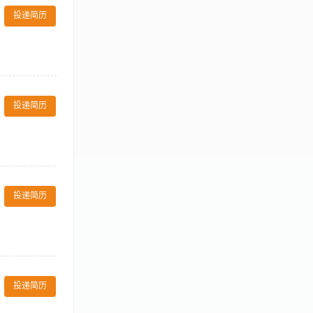
投递简历
；准确核对菜
温度、卫生、数
投递简历
催菜），确保前
18-30岁，
融入工作节奏
品品质 3、协
规定进行餐具回
投递简历
，能适应长时间站
力，能理解简单
训上岗
，做好开餐前的
项服务及各种优
投递简历
或须改进的服
定的沟通表达能