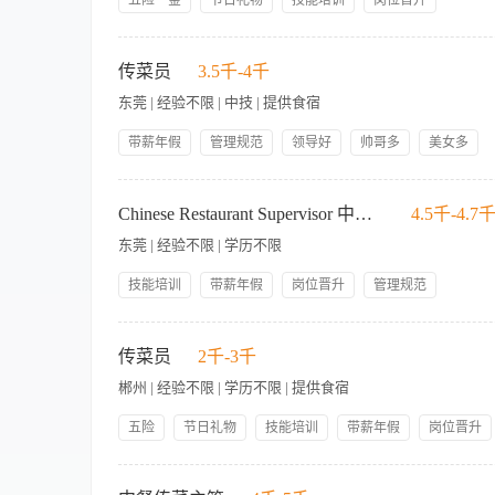
五险一金
节日礼物
技能培训
岗位晋升
午餐补贴
管理规范
员工生日礼物
带薪年假
【岗位职责】 １、传菜员在传菜领班的直接指挥下，开展工作，
年度旅游
人性化管理
好开餐前的准备工作。 3、确保所有转菜所用的餐具、器皿的清
传菜员
3.5千-4千
务及各种优惠政策，提高宾客在本酒店的消费欲望。当宾客要求
东莞 | 经验不限 | 中技 | 提供食宿
改进的服务，必须遵循反馈直到问题解决为止。 【岗位要求】 1
的菜肴、食品、酒水、烹饪等方面的知识。 4、具有熟练的服务
带薪年假
管理规范
领导好
帅哥多
美女多
年度旅游
包吃包住
人性化管理
社保
【岗位职责】 1、根据领班的安排，做好交接班所需完成的工作
员工生日福利
议内容，进行执行。 4、开餐前做好干锅架、酒精、蜡烛以及调
Chinese Restaurant Supervisor 中餐厅主管
4.5千-4.7
6、负责将菜肴准备无误送至相关服务员区域，严格遵循“五不取”
东莞 | 经验不限 | 学历不限
以及工具整理和清洗。 9、按照计划卫生，做好传菜组的卫生清理
技能培训
带薪年假
岗位晋升
管理规范
包吃包住
领导好
员工生日礼物
购买社保
【岗位职责】 1、负责中餐厅日常运营管理，确保服务质量与标
每月关爱活动
月休8天
意度。 4、控制餐厅成本，管理物资库存及设备维护。 5、执行
传菜员
2千-3千
经验者优先。 2、熟悉餐厅运营流程及服务标准。 3、良好的沟
郴州 | 经验不限 | 学历不限 | 提供食宿
五险
节日礼物
技能培训
带薪年假
岗位晋升
领导好
管理规范
员工生日礼物
包吃包住
【岗位职责】 １、传菜员在传菜领班的直接指挥下，开展工作，
双休