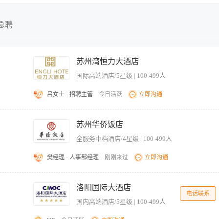
不限
不限
全职
今日最新
急聘
兼职
近三天
实习
近五天
苏州湾恒力大酒店
临时
近一周
国际高端酒店/5星级 | 100-499人
近两周
近一月
吕女士 · 招聘主管
今日活跃
立即沟通
近二月
流程与服务标准。 2. 协助部门主管完成日常接待、宾客关系维护、投诉处理等工作，
4. 配合各部门进行数据统计、报表制作及文档管理，为部门运营提供支持。 5. 根据
苏州华侨饭店
. 本科生，欢迎应届毕业生及有转行意向者。 2. 具备良好的服务意识、沟通表达能力
全服务中档酒店/4星级 | 100-499人
适应酒店行业的轮班制及快节奏工作环境。 4. 愿意从基层岗位做起，具有较强的学习
樊经理 · 人事部经理
刚刚来过
立即沟通
递菜肴和收餐具的服务工作。确保餐具无缺口。 【岗位要求】 1、学历不限，60岁以
的服务技能和良好的服务意识。 4、身体健康、仪表端庄。
洛阳国际大酒店
电话联系
国内高端酒店/5星级 | 100-499人