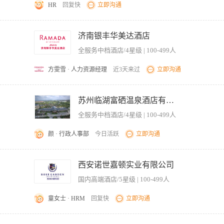
HR
回复快
立即沟通
，能在高峰期保持冷静、高效的组织调度。 4、工作积极主动，注重细节，能严格执行
末及节假日班次）。 6、具备基础培训或带教能力，乐于辅导新员工成长。
完成传递菜肴的服务工作，对领班的安排工作必须遵循先服从后讨论的原则。 2、按
洁、卫生、明亮、无缺口。 4、在工作中保持高度全员促销意识，抓住机会向宾客推荐
济南银丰华美达酒店
的服务项目无法满足时，及时向宾客推荐补偿性服务项目。 5、在工作中发现酒店有
全服务中档酒店/4星级 | 100-499人
、高中以上学历或同等学历。 2、热爱本职，有较强的事业心和责任感，工作认真负责
技能和技巧。 5、身体健康、仪表端庄。
方雯雪 · 人力资源经理
近3天来过
立即沟通
保出菜及时准确。 2. 做好开餐前的传菜准备工作，包括检查传菜路线和工具状态。 3.
协作，保障上菜流程顺畅。 5. 发现服务或流程问题时，及时向上级反馈并协助改进。 任
苏州临湖富硒温泉酒店有限公司
认真负责，有较强的服务意识和责任心。 3. 了解基本的餐饮服务流程和餐桌礼仪知识。 
全服务中档酒店/4星级 | 100-499人
积极态度和稳定表现。
颜 · 行政人事部
今日活跃
立即沟通
成传递菜肴的服务工作。对领班安排的工作必须遵循先服从后讨论的原则。 2、按照规
、明亮、无缺口。 4、在工作中保持高度全员促销意识，抓住机会向宾客推荐在本酒店
西安诺世嘉顿实业有限公司
法满足时，及时向客人推荐补尝性服务项目。 5、在工作中发现酒店有不完善制度或
国内高端酒店/5星级 | 100-499人
工作，并做好本岗位的清洁卫生工作。 7、完成上级布置的其他工作。 【岗位要求】
身体健康、仪表端庄。
童女士 · HRM
回复快
立即沟通
传递菜肴的服务工作。 2. 按照服务标准，做好开餐前的准备工作。 3. 确保所有传菜