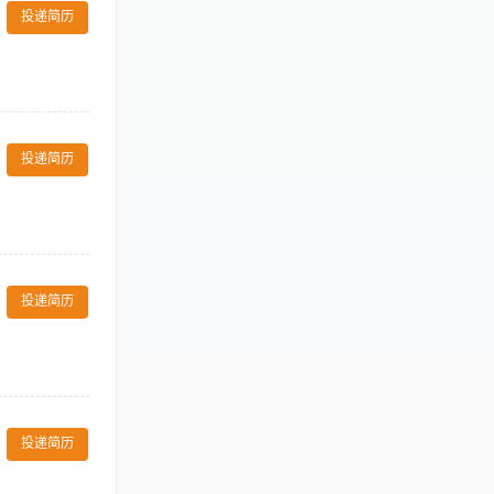
本酒店的各项服
投递简历
不完善制度或须
。 3、掌握一定
，及时处理传菜
7、配合餐厅经
投递简历
协调能力和团队管
、了解结帐方
，沟通前后台信
投递简历
。 3、语言能
与厨房的沟通衔
、备用物品管理
投递简历
培训及在岗指
过程中的突发现
服务礼仪，有领