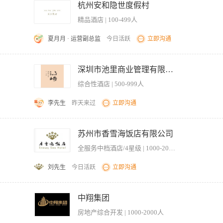
端正，身体健康，身高1.65m以上。 2. 品行可靠，能吃苦耐劳，初中以上文化程度。
杭州安和隐世度假村
精品酒店 | 100-499人
夏月月 · 运营副总监
今日活跃
立即沟通
备齐传菜所需工具、配料。 2、高效传送：熟知餐厅菜品的特色及制作原理和配料搭配
快速、安全地将菜品送至指定区域。 3、质量把关：严格遵守出品标准，对不符合“
深圳市池里商业管理有限公司
 作为厨房与餐厅的桥梁，负责餐中前后台沟通协调工作，及时传递菜品信息（如估清、
综合性酒店 | 500-999人
及工作区域整理；完成主管安排的其他工作。 【任职要求】 1、高中及以上学历， 年龄
作精神， 责任心强。 3、具备良好的学习能力，能快速熟悉菜品与台位信息，能快速
李先生
昨天来过
立即沟通
先，无经验者可提供岗前培训。
品及时、准确地送达指定餐桌 2、保持传菜过程中的菜品温度、摆盘及卫生标准，维护菜
时反馈厨房出菜情况及顾客用餐进度，协调前后场工作节奏 5、保持传菜区域整洁，按
苏州市香雪海饭店有限公司
毒标准 7、协助完成每日开餐前准备及收餐后整理工作 【岗位要求】 1、身体健康
全服务中档酒店/4星级 | 1000-2000人
送各类餐品 3、有团队协作意识，服从工作安排及岗位调配 4、具备基础普通话沟通能
能适应早晚班轮班制度（含周末及节假日） 7、有餐饮行业工作经验者优先，无经验可培
刘先生
今日活跃
立即沟通
肴的服务工作，对领班的安排工作必须遵循先服从后讨论的原则。 2、按照规格水准
明亮、无缺口。 4、在工作中保持高度全员促销意识，抓住机会向宾客推荐本酒店的各
中翔集团
无法满足时，及时向宾客推荐补偿性服务项目。 5、在工作中发现酒店有不完善制度
房地产综合开发 | 1000-2000人
行业，有较强的事业心和责任感，工作认真负责。 2、五官端正，能够吃苦耐劳，有一