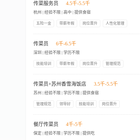
皿的清洁、卫生、无缺口。 岗位要求： 1. 年龄18-45岁，外貌
传菜服务员
4.5千-5.5千
杭州 | 经验不限 | 高中 | 提供食宿
五险一金
带薪年假
岗位晋升
人性化管理
职业发展规划
技能培训
免费工作餐
高温补贴
【岗位职责】 1、餐前准备：负责开餐前责任区域的卫生清洁，
岗位津贴
法定三薪
单，熟记房间号、台号，负责点菜单的传菜准确无误，按正确顺序
传菜员
6千-6.5千
量、形状、颜色、配料”的菜品有权拒绝传送。 4、协作沟通：
深圳 | 经验不限 | 学历不限
后场衔接顺畅。 5、收尾工作： 餐后完成工具归位、垃圾分类清理
身体健康且持有效健康证。 2、具备良好的沟通理解力和团队协
技能培训
带薪年假
岗位晋升
管理规范
中。 4、形象气质佳，热爱餐饮行业，有餐饮行业相关经验者优
领导好
包吃包住
【岗位职责】 1、负责餐厅与厨房之间的菜品传递工作，确保菜
助服务员进行餐前准备工作，包括餐具摆放、餐台整理等 4、及
传菜员+苏州香雪海饭店
3.5千-5.5千
收与传送设备维护 6、遵守食品安全规范，严格执行个人卫生及消
苏州 | 经验不限 | 学历不限 | 提供食宿
立工作及快节奏工作环境 2、具备基础托盘操作能力，能平稳运
工作指令 5、无食品行业从业禁忌症，持有效健康证上岗 6、
管理规范
领导好
技能培训
岗位晋升
包吃包住
人性化管理
五险一金
帅哥多
岗位职责 １、在传菜领班的直接指挥下，开展工作，完成传递菜
美女多
准备工作。 3、确保所有转菜所用的餐具、器皿的清洁、卫生、
餐厅传菜员
4千-5千
惠政策，提高宾客在本酒店的消费欲望。当宾客要求的服务项目
保定 | 经验不限 | 学历不限 | 提供吃
务，必须遵循反馈直到问题解决为止。 岗位要求 1、热爱餐饮