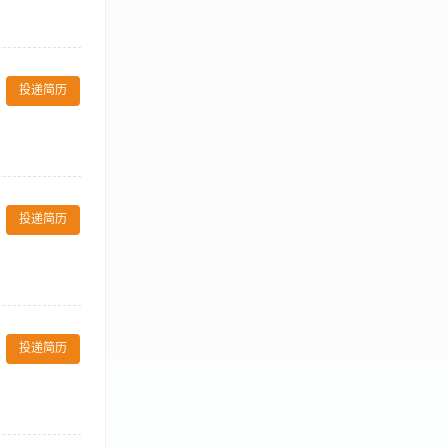
完成顾客点餐及服
，符合餐饮行业
投递简历
照规格水准，做
本酒店的各项服
投递简历
不完善制度或须
。 3、掌握一定
提供服务，确保
菜台卫生达标。
投递简历
 6、核对菜
任务，积极配合
。 4、保持传