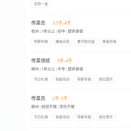
力。
五险一金
岗位职责： - 负责餐厅菜品的传递工作，确保菜品准确无误送达
务需求，提供优质的服务。 岗位要求： - 具备良好的服务意识和
传菜员
3.5千-4千
健康标准。
杭州 | 3年以上 | 初中 | 提供食宿
带薪年假
缴纳五险
春节慰问金
季度劳保
岗位晋升
管理规范
员工生日礼物
提供食宿
【岗位职责】 １、传菜员在传菜领班的直接指挥下，开展工作，
人性化管理
领导好
好开餐前的准备工作。 3、确保所有转菜所用的餐具、器皿的清
传菜领班
3千-4千
务及各种优惠政策，提高宾客在本酒店的消费欲望。当宾客要求
柳州 | 1年以上 | 中专 | 提供食宿
改进的服务，必须遵循反馈直到问题解决为止。 【岗位要求】 1
的菜肴、食品、酒水、烹饪等方面的知识。 4、具有熟练的服务
节日礼物
技能培训
带薪年假
岗位晋升
包吃包住
管理规范
人性化管理
领导好
1、协助餐饮部主管开展餐厅的日常管理工作，并与中厨、西厨保
员工生日礼物
五险一金
服务质量达到标准要求。 3、专业并有效履行职责并监督传菜
传菜员
2千-3千
4、对餐饮部经理负责，发挥协助作用，按时、按质、按量完成上
柳州 | 经验不限 | 学历不限
名、台号，确保传送过程中菜品完整、卫生、安全。 做好工作计
餐厅的整体运营和发展。
节日礼物
技能培训
带薪年假
岗位晋升
包吃包住
管理规范
人性化管理
领导好
1、负责将厨房制作好的菜品准确快速传送到服务员或餐桌。 2、