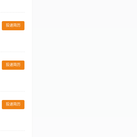
操作规范与卫生
照规格水准，做
本酒店的各项服
投递简历
不完善制度或须
。 3、掌握一定
 保持传菜用具的
职要求： 1.
投递简历
4. 身体健
格水准，做好开
服务及各种优惠
投递简历
须改进的服务，
 1、中专以上学
所用的餐具、器