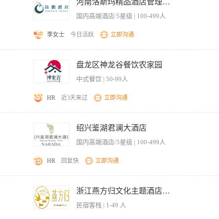
洁、卫生、明亮、无缺口。 4、在工作中保持高度全员促销意识，抓住机会向宾客推荐
河南洛斯玛精品酒店管理有限公司
的服务项目无法满足时，及时向宾客推荐补偿性服务项目。 5、在工作中发现酒店有
国内高端酒店/5星级 | 100-499人
、中专以上学历或同等学历。 2、热爱本职，有较强的事业心和责任感，工作认真负责
技能和技巧。 5、身体健康、仪表端庄。
李女士
今日活跃
立即沟通
高效顺畅 2、监督传菜员的工作表现，定期进行培训和考核 3、协调厨房与前厅的沟通
5、管理传菜用具和设备，保持工作区域整洁有序 6、制定传菜排班表，合理调配人员
盘龙区神龙谷餐饮农家园
验，1年以上管理岗位经验 2、熟悉酒店传菜流程及标准操作规范 3、具备较强的组织
中式餐饮 | 50-99人
体健康，无不良嗜好 6、有星级酒店工作经验者优先
HR
近3天来过
立即沟通
跑菜前的准备工作。 3、了解菜式特点、名称和服务方式，根据宴会要求进行跑菜。 4
备、餐中服务、餐后收尾工作。 6、协助厨师长把好菜肴质量关。 7、协助盯台服务员
绍兴鉴湖君澜大酒店
口齿清楚。 2、文化程度：初中以上或同等学历，经过服务员岗位基础知识和技能培训
国内高端酒店/5星级 | 100-499人
HR
回复快
立即沟通
效地将菜品从厨房传递至对应餐台，确保上菜顺序与速度符合服务标准。 2、协调前厅
环节顺畅。 3、分配并监督传菜员的日常工作，包括传菜路线优化、餐具及推车维护
浙江燕方归文化主题酒店有限公司
班，做好员工出勤记录与工作分配，确保岗位人员充足。 5、对新入职传菜员进行岗前
民宿客栈 | 1-49 人
品外观、温度及摆盘是否符合出品要求，发现异常立即沟通并协助调整。 7、处理传菜
 【岗位要求】 1、具备餐饮服务或传菜经验者优先。 2、熟悉中餐传菜流程及基本