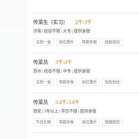
班或小组管理经历更佳。 3、具备较强的沟通协调能力与责任心
要求。 5、身体健康，能适应酒店餐饮行业的工作节奏（包括周
【岗位职责】 １、传菜员在传菜领班的直接指挥下，开展工作，
好开餐前的准备工作。 3、确保所有转菜所用的餐具、器皿的清
传菜生（实习）
2千-3千
务及各种优惠政策，提高宾客在本酒店的消费欲望。当宾客要求
济南 | 经验不限 | 大专 | 提供食宿
改进的服务，必须遵循反馈直到问题解决为止。 【岗位要求】 1
的菜肴、食品、酒水、烹饪等方面的知识。 4、具有熟练的服务
五险一金
岗位晋升
带薪年假
技能培训
人性化管理
员工生日礼物
节日礼物
管理规范
岗位职责: 1. 在传菜主管的指挥下，高效完成菜肴传递工作，确
年度旅游
年底双薪
清洁卫生，确保符合餐厅服务标准。 4. 主动配合厨房与服务员的
传菜员
3千-4千
具备良好的沟通能力和团队协作意识，能服从工作安排。 2. 工作
苏州 | 经验不限 | 中专 | 提供食宿
康，能够适应快节奏的工作环境。 5. 能够在高强度工作中保持
五险一金
带薪年假
岗位晋升
包吃包住
人性化管理
管理规范
技能培训
【岗位职责】 1、传菜员在传菜领班的直接指挥下开展工作，完
餐前的准备工作。 3、确保所有传菜的餐具、器皿的清洁、卫生
传菜员
3.6千-3.8千
政策，提高宾客在本酒店的消费欲望。当宾客要求的服务项目无
西安 | 1年以上 | 学历不限 | 提供食宿
必须遵循反馈到问题解决为止。 6、参加餐前准备工作和餐后收尾
历，要求男性。 2、热爱本职，吃苦耐劳，工作认真负责。 3、
节日礼物
带薪年假
岗位晋升
管理规范
员工生日礼物
年度旅游
社保缴纳
包吃包住
岗位职责： 1. 传菜员在部门主管的直接指挥下，开展工作，完成
技能培训
人性化管理