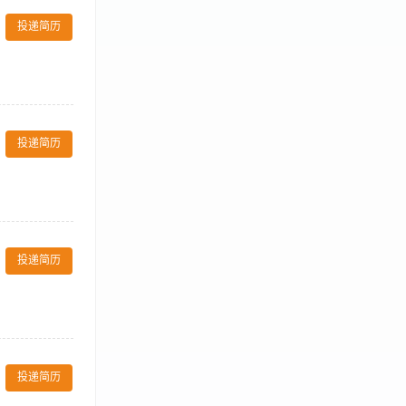
主动帮助其他岗
投递简历
协助工作。
餐车、操作台等
，及时准备餐具
投递简历
（八）发现菜品
好酒水二级仓库
效； （十三）
四）工作经验：
 （六）基本素
合服务现场与后
：中专以上学
投递简历
好的服务意识、
饮）、热情开
准确送达客人餐
责传菜员的培
投递简历
菜部物资，协助
2、具备2年以上