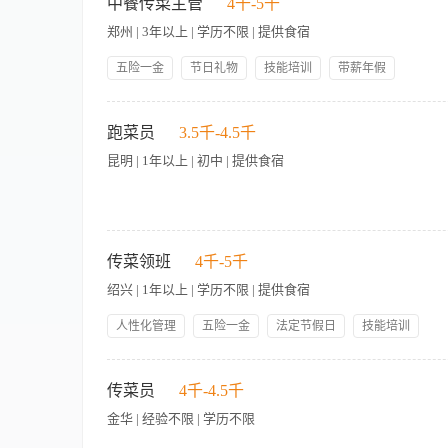
好开餐前的准备工作。 3、确保所有转菜所用的餐具、器皿的清
中餐传菜主管
4千-5千
务及各种优惠政策，提高宾客在本酒店的消费欲望。当宾客要求
郑州 | 3年以上 | 学历不限 | 提供食宿
改进的服务，必须遵循反馈直到问题解决为止。 【岗位要求】 1
的菜肴、食品、酒水、烹饪等方面的知识。 4、具有熟练的服务
五险一金
节日礼物
技能培训
带薪年假
岗位晋升
管理规范
领导好
员工生日礼物
【岗位职责】 1、负责传菜部门的日常运营管理，确保传菜流程
包吃包住
人性化管理
过程中的问题 4、检查菜品质量与摆盘标准，确保符合酒店要求 
跑菜员
3.5千-4.5千
理完成其他相关工作 【岗位要求】 1、3年以上餐饮行业工作经
昆明 | 1年以上 | 初中 | 提供食宿
理能力 4、能适应高强度工作，具备处理突发情况的能力 5、身
岗位职责 1、按餐厅卫生标准进行清扫工作。 2、负责每餐宴会
式，保管好通知单，以便查核。 5、协助盯台服务员做好餐前准
传菜领班
4千-5千
息。 岗位要求 1、自然条件：男女不限，身体健康，五官端正，
绍兴 | 1年以上 | 学历不限 | 提供食宿
力：能流利使用标准普通话，初级以上英语。
人性化管理
五险一金
法定节假日
技能培训
岗位晋升
带薪年假
节日礼物
包吃包住
【岗位职责】 1、负责按照餐厅工作流程，督导传菜员准确、高
员工生日礼物
环境优美
接，及时反馈出菜异常、菜品需求或客人的特殊要求，保障传菜
传菜员
4千-4.5千
等，确保工作区域整洁有序。 4、协助领班团队完成每日传菜排
金华 | 经验不限 | 学历不限
导，提升团队实操技能与服务规范性。 6、检查传菜过程中的菜
象（如菜品缺失、投诉、意外）并上报主管，配合完成闭环处理。