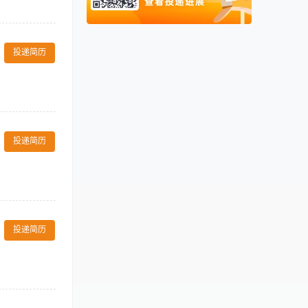
阿联酋
00971
照规格水准，做
卡塔尔
00974
本酒店的各项服
投递简历
不完善制度或须
。 3、掌握一定
会，认真听取会
至相应岗点。
投递简历
作，将相关托盘
件，维护客户满
工作经验，有管理
投递简历
不良嗜好。
照规格水准，做