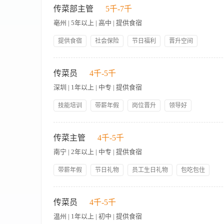
员工生日礼物
五险一金
菜通道整洁干净，传菜台卫生达标。 5、协助服务员完成桌面服
传菜部主管
5千-7千
位协作，提升整体服务效率。 8、完成上级领导交办的其他工作
亳州 | 5年以上 | 高中 | 提供食宿
提供食宿
社会保险
节日福利
晋升空间
激励奖金
岗位晋升
一、岗位职责 （一）细化执行食品安全管理，关注区域卫生、用
的运行使用情况，发现故障及时汇报，并联系工程部维修； （三
传菜员
4千-5千
和用具； （五）随时关注顾客就餐动态，及时提供服务； （六
深圳 | 1年以上 | 中专 | 提供食宿
异常情况，及时与后厨沟通,做到“非标准，不传出”； （九）
的日常管理； （十一）落实对本班组员工的考勤和绩效评估，组
技能培训
带薪年假
岗位晋升
领导好
完成上级领导交办的其他任务。 二、岗位要求 （一）学历要求
包吃包住
人性化管理
五险一金
管理规范
一年以上星级酒店餐饮部管理工作经历； （五）资格技能：了解
岗位职责 负责餐饮菜品、酒水的传送与核对，确保准时、准确上
员工生日礼物
节日礼物
质：学习能力强，同理心，积极主动，公平公正，诚实友善，大
厨，高效传递信息。 遵守服务规范，协助做好餐后收尾、区
传菜主管
4千-5千
历；机灵、手脚麻利力优先； 年龄形象：18-30岁，五官端正
南宁 | 2年以上 | 中专 | 提供食宿
团队协作意识、职业素养，有强烈的责任心、主动意识强； 必备技
朗、具备上进心、好学； 热爱海洋生活方式，热爱高端服务行业
带薪年假
节日礼物
员工生日礼物
包吃包住
管理规范
人性化管理
岗位晋升
领导好
【岗位职责】 1、负责餐厅传菜部门的日常运营管理，确保传菜
年度旅游
技能培训
桌； 3、检查菜品的摆盘、温度及卫生状况，确保符合餐厅出品
传菜员
4千-5千
训、考核及工作指导，提升团队服务意识和专业技能； 6、处理
温州 | 1年以上 | 初中 | 提供食宿
管理餐具、设备的维护与保管； 8、执行餐厅管理层交办的其他相关