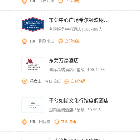
HR
今日活跃
立即沟通
完成传递菜肴的服务工作，对领班的安排工作必须遵循先服从后讨论的原则。 2、按
洁、卫生、明亮、无缺口。 4、在工作中保持高度全员促销意识，抓住机会向宾客推荐
东莞中心广场希尔顿欢朋酒店
的服务项目无法满足时，及时向宾客推荐补偿性服务项目。 5、在工作中发现酒店有
有限服务中档酒店 | 100-499人
、中专以上学历或同等学历。 2、热爱本职，有较强的事业心和责任感，工作认真负责
技能和技巧。 5、身体健康、仪表端庄。
HR
刚刚来过
立即沟通
。 2、加强岗点的物资物品以及设备设施的保管以及维护工作。 3、参加岗点的班前例
料等所需物品、以及其他厨房所需的准备工作， 5、开餐前协助领班将相关菜单分类送
千
东莞万豪酒店
原则。 7、注意传菜速度，菜肴造型，及时将信息进行前后台传递。 8、完成传菜工
国际高端酒店/5星级 | 100-499人
。 10、与值班人员做好相关交接工作。
杨女士
今日活跃
立即沟通
准。 2、监督员工工作表现，制定排班表并协调人员分工。 3、处理客人投诉及突发事
食品安全与卫生标准，定期检查清洁消毒情况。 【岗位要求】 1、具备餐饮服务行业
子兮如斯文化行馆度假酒店
通协调能力与团队管理能力。 4、能适应倒班工作制，抗压能力强。 5、身体健康，无
国内高端酒店/5星级 | 50-99人
HR
回复快
立即沟通
完成传递菜肴的服务工作，对领班的安排工作必须遵循先服从后讨论的原则。 2、按