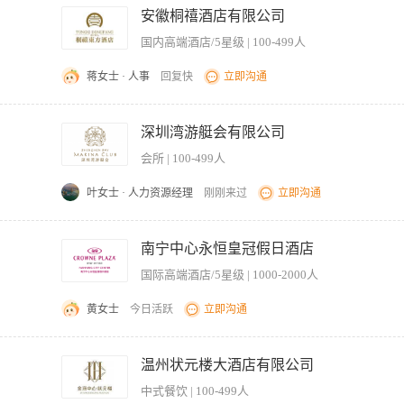
务，如换骨碟、斟汤等（视餐厅标准）。 6、服从传菜领班及管理层的工作安排。 7、
安徽桐禧酒店有限公司
任务，积极配合餐厅的整体运营和发展。 9、根据酒店运营需求，临时调配至其他部门
国内高端酒店/5星级 | 100-499人
蒋女士 · 人事
回复快
立即沟通
具、餐车等的清洁与消毒； （二）细化执行设备设施安全管理，检查本组设备设施、
）巡视指导重要客户房间的送餐服务； （四）根据宴会、自助餐、会议餐等客情通知
深圳湾游艇会有限公司
）规范收餐、清洗、消毒等操作，降低破损率； （七）协助后厨做好原材料初加工； 
会所 | 100-499人
确认并迅速执行服务员反馈的顾客需求及安排，尤其是加菜、退菜、换菜等； （十）做
织实施培训； （十二）保持与其他部室的顺畅沟通、协作，保障运营管理秩序平稳高
叶女士 · 人力资源经理
刚刚来过
立即沟通
：高中以上学历； （二）外语水平：无； （三）体貌要求：身体健康，形象良好； （
食品安全法律法规，熟悉中餐、西餐的食品、酒水、服务的知识，熟悉餐饮管理知识；
桌。同时注意菜品品相与温度。 做好传菜前后准备，保持传菜通道及区域卫生。 配
局观，服务意识强，热爱餐饮行业，自控能力强。
域卫生清洁工作。 服从安排，完成上级交办的其他工作。 任职资格 学历专业
南宁中心永恒皇冠假日酒店
，身体健康； 经验：1年以上经验，具有五星级酒店服务经验优先； 职业素养：具备良
国际高端酒店/5星级 | 1000-2000人
能：沟通应变能力强，了解中西餐及宴会服务流程、懂酒水知识（白酒 / 红酒 / 茶
。
黄女士
今日活跃
立即沟通
工作高效有序进行； 2、合理分配传菜员的工作任务，监督传菜流程，确保菜品及时、
标准； 4、协调与厨房、楼面服务团队的沟通，及时反馈客人需求及菜品问题； 5、负
温州状元楼大酒店有限公司
传菜过程中出现的突发问题，如菜品错误、延误等，确保客人满意度； 7、定期盘点传
中式餐饮 | 100-499人
工作。 【岗位要求】 1、年龄25-40岁，身体健康，能适应餐饮行业高强度工作； 