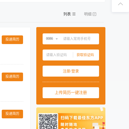
扫码下
列表
明细
扫码关
0086
投递简历
中国大陆
0086
获取验证码
中国香港
00852
提升客户满意度。
中国澳门
00853
注册/登录
轮岗表现及个人意
中国台湾
00886
投递简历
及团队协作精
能力及抗压能力，
美国
001
上传简历一键注册
西班牙
0034
马来西亚
0060
内。 2、热爱
新加坡
0065
投递简历
泰国
0066
柬埔寨
00855