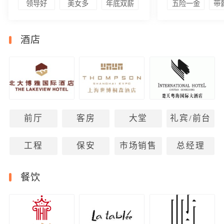
领导好
美女多
年底双薪
五险一金
带
酒店
前厅
客房
大堂
礼宾/前台
工程
保安
市场销售
总经理
餐饮