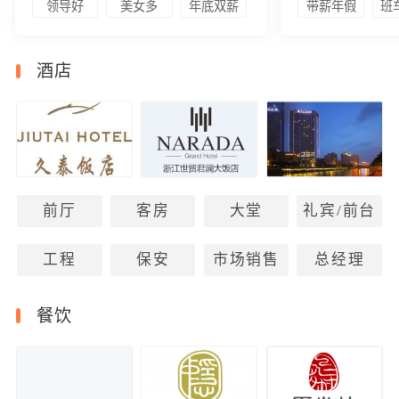
领导好
美女多
年底双薪
带薪年假
班
酒店
前厅
客房
大堂
礼宾/前台
工程
保安
市场销售
总经理
餐饮