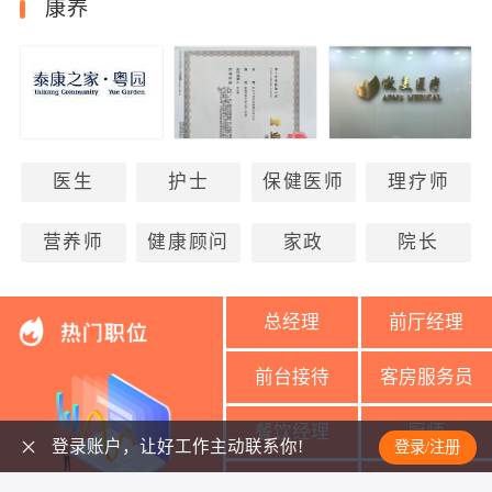
康养
医生
护士
保健医师
理疗师
营养师
健康顾问
家政
院长
总经理
前厅经理
前台接待
客房服务员
餐饮经理
厨师
登录账户，让好工作主动联系你!
登录/注册
美容导师
美容师