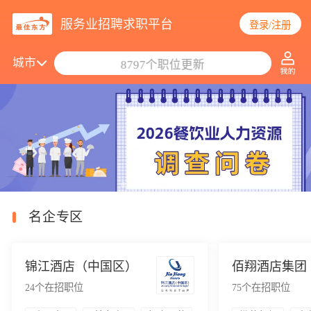
服务业招聘求职平台
登录/注册
搜索职位/公司
城市
8797个职位更新
名企专区
锦江酒店（中国区）
佰翔酒店集团
24
个在招职位
75
个在招职位