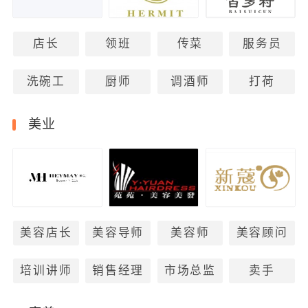
店长
领班
传菜
服务员
洗碗工
厨师
调酒师
打荷
美业
美容店长
美容导师
美容师
美容顾问
培训讲师
销售经理
市场总监
卖手