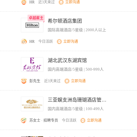
HR
近3天来过
立即沟通
成本控制、资金管理等； 2、监督日常财务核算，确保账务准确性和合规性； 3、制定
卓越雇主
卓越雇主
决策支持； 5、协调与银行、税务等外部机构的关系，确保财务运作顺畅； 6、参与集
希尔顿酒店集团
财务专业知识，熟悉地产行业财务管理特点； 2、能够独立完成财务分析、预算编制及
国际高端酒店/5星级 | 2000人以上
4、工作细致严谨，责任心强，具备良好的抗压能力； 5、熟练使用财务软件及办公工具，
HR
今日活跃
立即沟通
 Operational Master of hotel finance processes, with hands－on experience managing end
al ledger, etc.）. － Demonstrate deep technical fluency across core finance systems （e.g., 
湖北武汉东湖宾馆
esses with precision, identify system gaps that impede scalability, and propose actionable
国内高端酒店/5星级 | 500-999人
mpion a passion for reinvention—actively challenge the status quo and champion innovative,
re－engineering projects with a proven track record of delivering measurable efficiency gains 
彭先生
近3天来过
立即沟通
omation; envision and advocate for a fully digitized finance function, from data capture to rep
ontinuously enhance the FSSC operations methodology, processes, and toolkit; proactively
经验，熟悉《招标投标法》，具有良好的沟通协调能力与文案功底。
istent, optimized process. － Identify continuous improvement opportunities across operations
三亚蜈支洲岛珊瑚酒店管理有限公司
gic Insight & Data Storytelling － Translate raw financial data into compelling business insights 
rging finance technologies, evaluate tools such as GenAI for finance, advanced RPA, and ot
国内高端酒店/5星级 | 100-499人
eholder & Relationship Management － Build and sustain trusted, productive relationships with int
tel Teams, and Corporate leadership. － Effectively rally cross－functional teams around chang
苏女士 · 招聘专员
今日活跃
立即沟通
nale, and the delivery of early quick wins. 6. Change Control & Budget Management － Manage 
投诉，组织开展投诉举报案件调查工作，定期对供应商与离职人员进行回访，收集相关线
. － Oversee project budgets rigorously—evaluate all initiatives for feasibility, cost－benefit