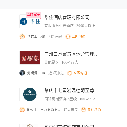
卓越雇主
卓越雇主
华住酒店管理有限公司
有限服务中档酒店 | 2000人以上
李女士 · HR
刚刚来过
立即沟通
效率； － 负责一线业务数据的复核与校对工作，保障数据的准确性、完整性和时效性
数据分析结果，为业务团队提供具备可操作性的战术性指标意见，支撑业务决策优化。 
广州白水寨景区运营管理有限公司
：5年以上商业分析相关工作经历，需具备互联网企业或国际消费类企业市场/商业分析工
其他景区 | 100-499人
完成数据分析项目并输出有效结论； － 其他要求：具备较强的逻辑思维能力、数据
刘婉婷 · HR
近3天来过
立即沟通
所有的招投标采购工作，确保按照时间节点完成招标流程，物资供应及时、成本合理，
定采购计划，确保物资供应；分析物资需求，合理安排采购时间和数量。 3.开发和维护
肇庆市七星岩温德姆至尊酒店
合作顺畅。 4.负责采购合同的签订及执行，确保物资质量和交货时间；跟踪采购进
国际高端酒店/5星级 | 100-499人
采购费用；分析市场行情，寻找性价比高的供应商。 6.熟悉招投标相关法律法规，根据
代理单位对接相关业务工作。 7.协助物资验收，确保采购的物资符合质量标准；负
骆女士 · 人力资源专员
昨天来过
立即沟通
拓展提供有力数据支持； 2. 现有空置区域的开发以及拓展酒店可利用区域，寻找并引
立良好并持续可发展的合作关系； 4. 落实及督导招商工作，推动招商目标的达成； 5.