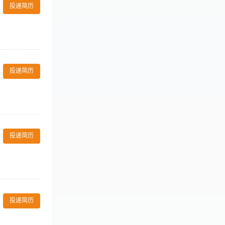
投递简历
、酒店管理等相关
商户、IP活动
闪店、联名活动
，掌握市场动
提高项目声誉和
投递简历
防系统、酒店管
，2年以上同等体
先。
接受工作地址不限
店的施工工艺熟悉
投递简历
修经验、能CAD
算工作有序开
合理适用的管理
投递简历
、对接工商部门
3、稳定性强，积