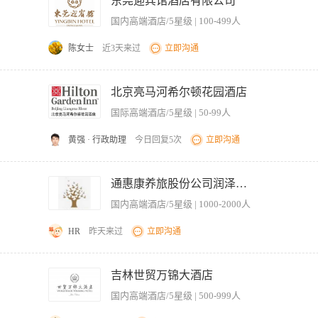
东莞迎宾馆酒店有限公司
价值，提升坪效； 任职条件 1. 大专及以上学历，市场营销、工商管理、物业管理
国内高端酒店/5星级 | 100-499人
旅、商业地产行业背景者优先。精通粤语及普通话； 3. 具备第三方合作资源库（如品牌
； 4. 良好的市场洞察力，敏锐捕捉新兴消费需求。熟悉资产增值策略（如短租、快
陈女士
近3天来过
立即沟通
5-6k，另加丰厚业绩提成
队伍搭建及团队管理工作； 2、营销管理：分析区域的经济水平、旅游、商务综合需求
目经营指标要求； 3、市场开拓：负责客源市场的拓展和开发，稳定客源市场，不断
北京亮马河希尔顿花园酒店
确保合理性和科学性； 5、项目前期运营管理：相关手续及证照办理，消防、监控、安
国际高端酒店/5星级 | 50-99人
 1、大专及以上学历，酒店管理、管理学等相关专业优先。 2、7年以上相关工作经验
。 3、具备较强的领导能力、沟通能力、风险预判和危机处理能力。 4、中共党员优
黄强 · 行政助理
今日回复5次
立即沟通
季 桔子水晶 ，亚朵、希尔顿等酒店精装修。 任职资格： 1.具备较好的沟通能力、
备较强的抗压能力，能够应对项目上的各种突发事件。 要求： 1.会做报价以及对各酒
通惠康养旅股份公司润泽园分公司
增项接洽、以及结算工作。 4.施工现场勘察，跟项目 5.要求有8年以上大型建筑单位装
国内高端酒店/5星级 | 1000-2000人
HR
昨天来过
立即沟通
务公司、银行、等对接。2、做好资金归集与结算、票据管理等工作，确保公司日常结
、负责公司本部并协助下属子公司固定资产、产权、各类物资的管理和盘点工作，建立
吉林世贸万锦大酒店
计资金安排方案；汇总统计资金收支情况并做好相应安排，满足公司运营资金需求。 6
国内高端酒店/5星级 | 500-999人
以上学历，财务管理、会计等相关专业； 2、有1-2年资金资产管理相关工作经验； 