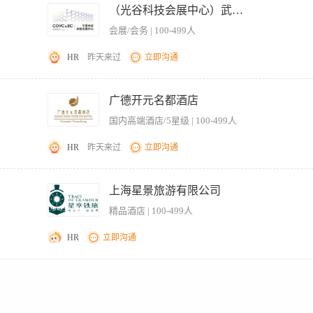
 selection, preparation and presentation. Achieve brand promotion and attract potentia
计制作单，根据重要程度、时间紧急程度合理安排美工设计的时间和内容； 4、负责和
（光谷科技会展中心）武汉光谷文化控股集团有限公司
加入 Identify and screen potential hotel projects for our compan
CDR等平面设计软件; 2、具有深厚的美术功底和良好的创意构思能力，对色彩有深刻的
目 Collect and master hotel industry policy, market trends, prepare project
会展/会务 | 100-499人
团队协作能力和高度责任感； 4、应聘时请提供个人作品。 工作地点：南宁五象饭店 
r the development of hotel project development process and model 
的任务指标 工作地点：上海/全国
HR
昨天来过
立即沟通
导视系统、宣传物料（海报、邀请函、背景板、画册、易拉宝等）的创意与制作。 2.
参与企业品牌宣传品设计，包括VI系统延展、产品包装、线上线下广告图等。 4.与策
广德开元名都酒店
的灯光舞美、气氛模拟等整体视觉效果设计。 6.理解客户需求，为客户提供专业建议
国内高端酒店/5星级 | 100-499人
。 二、任职要求 1.大专及以上学历，视觉传达、平面设计、美术等相关专业优先。 2
印刷工艺知识。 4.精通Photoshop、Illustrator、CorelDRAW。 三、薪资福
HR
昨天来过
立即沟通
国家法律法规的规定，为员工缴纳五险一金； 3.员工享有带薪年假，具体天数根据工作年限
工的关怀和感谢； 5.生日福利：公司定期举行生日会，为员工发放生日礼品，以表达
和互动回复。 • 做海报：制作活动或招聘海报、宣传长图等。 • 拍照：能进行简单的
到营养均衡的膳食。
上海星景旅游有限公司
精品酒店 | 100-499人
HR
立即沟通
P形象设计） 2. 制定多场景应用模板（PPT/海报/包装/门店陈列的视觉标准化） 3. 
F动效 ，小红书：高颜值产品拼图、对比测评图表、UGC内容模板， 设计用户增长工具（
画/视频素材云端归档与权限分配） 5.协助平台运营上下架，并追踪设计素材与业务指
计、平面设计、艺术设计、广告学等相关专业本科及以上学历，有旅游、交通、文旅行业设