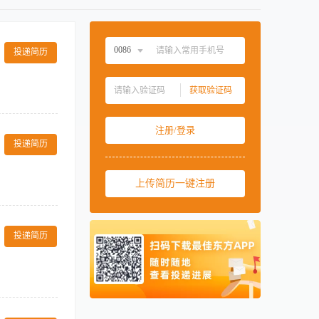
0086
投递简历
中国大陆
0086
获取验证码
中国香港
00852
； － 开展专项
中国澳门
00853
注册/登录
任职资格： －
中国台湾
00886
投递简历
作经验； － 专
敏感度和沟通表
美国
001
上传简历一键注册
西班牙
0034
马来西亚
0060
管理供应商并优
供应商资源，定
新加坡
0065
投递简历
度，处理采购过
泰国
0066
项目需求编制采
责物资入库登记
柬埔寨
00855
阿联酋
00971
进匹配的消费场
卡塔尔
00974
 全面推动商业