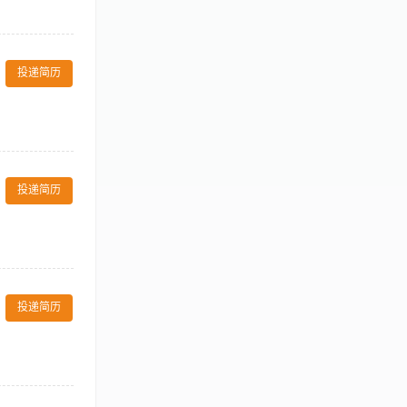
并优化财务流
团重大经营决
投递简历
成本控制工作；
如Excel、
－to－end daily
PMS, SUN, Check,
投递简历
 system
 agile, and
and operational
orting and
 manage risks
 processes and
for regional
投递简历
her innovations,
ernal and external
e initiatives,
change requests
索; 2、主动
, and value－at－