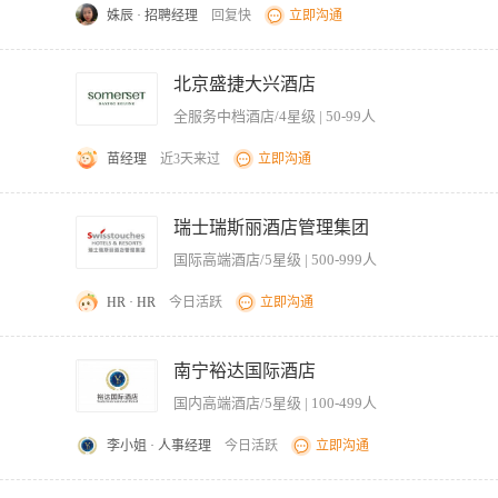
ments of the company 周边酒店市场考察、分析得出酒店经营策略和定位，针对公司要求对酒店提出合理改造方案
姝辰 · 招聘经理
回复快
立即沟通
nvestment recovery analysis report according to the market conditions 绘制平面排房图纸
 project development progress and ensure smooth implementation of the project
完成公司下达的年度开发指标。 2、深入调研目标城市及商圈，筛选优质物业资源，进
 selection, preparation and presentation. Achieve brand promotion and attract potentia
条件、合作模式、合同条款，推动项目签约落地。 4、协调内部设计、工程、运营等部
北京盛捷大兴酒店
加入 Identify and screen potential hotel projects for our compan
等渠道关系，建立区域项目信息网络。 6、跟踪行业动态及竞争对手策略，定期输出市
目 Collect and master hotel industry policy, market trends, prepare project
全服务中档酒店/4星级 | 50-99人
0-38周岁，具备5年以上酒店开发、地产拓展或商业选址相关工作经验。 2、熟悉江苏
r the development of hotel project development process and model 
、具备优秀的商务谈判能力、项目测算能力及合同风险识别能力。 4、能适应高频出差
的任务指标 工作地点：上海/全国
苗经理
近3天来过
立即沟通
店品牌开发经验者优先考虑。
开展市场调研、竞品分析； 2. 根据项目区位、客群、市场环境，研判项目适配业态，
目投资、运营决策提供依据。
瑞士瑞斯丽酒店管理集团
国际高端酒店/5星级 | 500-999人
HR · HR
今日活跃
立即沟通
tner 建立和维护与合作伙伴的长期合作关系 Responsible for project development and implement projec
bition meeting, achieve brand promotion, attract and develop potential partn
南宁裕达国际酒店
ket development condition, brand join policy, hotel environment change inf
国内高端酒店/5星级 | 100-499人
hotel, analysis of the hotel management strategy and positioning, provide r
ments of the company 周边酒店市场考察、分析得出酒店经营策略和定位，针对公司要求对酒店提出合理改造方案
李小姐 · 人事经理
今日活跃
立即沟通
nvestment recovery analysis report according to the market conditions 绘制平面排房图纸
 project development progress and ensure smooth implementation of the project
、样本、画册、POP 等宣传资料的设计； 2、收集酒店图片库，管理图片库，跟进