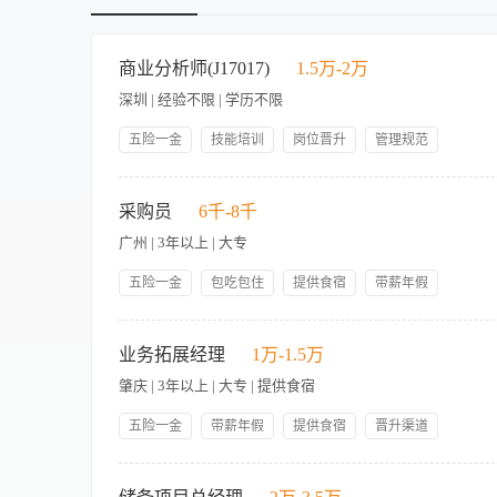
商业分析师(J17017)
1.5万-2万
深圳 | 经验不限 | 学历不限
五险一金
技能培训
岗位晋升
管理规范
带薪年假
节日礼物
领导好
员工生日礼物
工作职责： － 承接集团商业分析相关工作，确保工作落地质量与
年度旅游
人性化管理
统计分析工作，挖掘数据背后的业务逻辑与潜在问题； － 基于
采购员
6千-8千
学历背景：211及以上院校，统计相关专业毕业； － 工作经验
广州 | 3年以上 | 大专
业能力：具备扎实的统计分析基础，掌握数据建模能力，能够独立
达能力，工作严谨细致，能承受一定的工作压力。
五险一金
包吃包住
提供食宿
带薪年假
岗位职责： 1.负责景区工程建设、日常运营物资及相关服务等
化供应链。 负责景区各项业务板块的合同审核。 2.根据需求制
业务拓展经理
1万-1.5万
期评估供应商绩效。与供应商洽谈价格、交货期及售后服务，确保
肇庆 | 3年以上 | 大专 | 提供食宿
程中出现的问题。 5.控制采购成本，优化采购流程，降低物资
购文件，确保采购文件条款合理合规。涉及依法必招的项目与招标
五险一金
带薪年假
提供食宿
晋升渠道
和食品留样，以及台账管理。
技能培训
节日福利
团建活动
月休6-8天
工作内容 1. 收集和分析市场信息，研究行业趋势，为酒店业务
激励政策
国际品牌
景，提高收入； 3. 负责第三方合作单位的规划、引进及维护，建