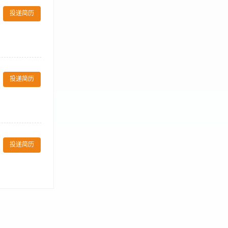
l partner to
印厂衔接，对印
y in line
投递简历
把握力、独特的设
 development
南宁市邕宁区五
负责制订公司酒店项目拓
完成投标文件排
划、市场及执行
投递简历
并优化设计方
.3年以上会展
利待遇 1.上班
和公司规定确定；
对员工的祝福；
活动或菜品拍摄。
投递简历
按渠道特性输出定
裂变海报、H5
标关联性（如
计经验者优先；