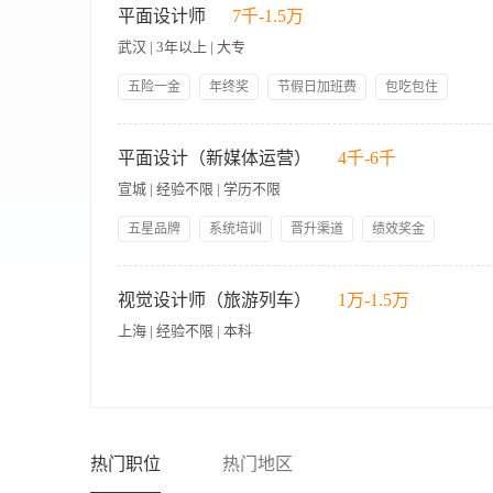
开发进度，确保项目顺利实施 Prepare Merchants Association plan, including site
求，注重相关资料的收集； 3、收集、整理各部门交上的美工设
平面设计师
7千-1.5万
join 定期准备招商说明会计划，包括招商会选址、筹备及宣讲。招商会实现品牌宣传、吸引潜在商
前版面的视觉效果负责。 任职要求： 1、熟练应用PS、Al 、
with business development needs 结合公司业务发展需求，为公司寻找和筛选酒店潜在项
武汉 | 3年以上 | 大专
计风格、独到的创意视点与创新意识； 3、有良好的沟通能力、
strategy 收集并掌握酒店行业政策、市场动向，制定项目拓展策略 Responsible fo
象大道东段218号桂民投总部基地五象饭店
五险一金
年终奖
节假日加班费
包吃包住
展流程及模式 Complete company annual KPI 完成公司每年
带薪年假
月休8天
职业发展规划
绩效奖金
一、岗位职责 1.负责会展活动主视觉设计（KV）、展位布局、
岗位津贴
班车接送
版、平面制作及上墙图文处理，确保设计方案符合客户需求。 3.
平面设计（新媒体运营）
4千-6千
团队对接，理解项目需求并输出设计方案。 5.配合完成展会活动
宣城 | 经验不限 | 学历不限
案。 7.处理项目执行中的突发调整，确保设计成果与客户预期一致
酒店/广告行业设计经验。 3.独立完成设计全流程，具备审美把控、创意提案及
五星品牌
系统培训
晋升渠道
绩效奖金
时间为09：00-18：00；双休，法定节假日； 2.公司按照
激励政策
免费食宿
社会保险
节日福利
4.节日福利：在春节等节日，公司将发放节日礼品，以表达对员
• 写公众号/推文：这是主要工作，包括选题、撰写、排版、发布
工龄工资
团建活动
6.就餐补贴：公司为员工提供午餐和晚餐，以确保员工能够享受
• 其他工作：领导交代的其他工作。
视觉设计师（旅游列车）
1万-1.5万
上海 | 经验不限 | 本科
工作内容： 1. 主导品牌VI系统升级（Logo延展、主视觉规范、I
制化视觉内容： 公众号：长图信息可视化、头图Banner、GI
小游戏、电子会员卡样式） 4. 管理品牌素材库（图片/字体/插
热门职位
热门地区
banner点击率对GMV贡献率）。 岗位要求： 1.视觉设