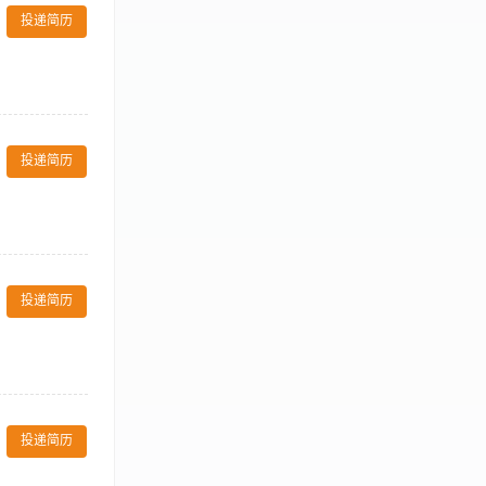
查报告: 3、
g track record in
投递简历
入，配合司法机
y to manage
进方案推动业务
lign diverse
护内外资源，并
th strong
完善公司投诉、
nd drive
。
关业务软件；具
： 1.负责公司
投递简历
询比文件及工程
务单位的工作对
 3.有5-8
租、合作流程并
投递简历
t agreement 负责
er 参加全国性酒店展
投递简历
ormation 搜集、了解
easonable