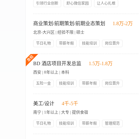
suggestions for hotel according to the require
引领行业创新
舒心微信家园
让人心扎根
plane layout drawings, engineering estimates, prepare the i
岗位晋升
节日礼物
五险一金
年底双薪
况作出投资回收分析表 Integrate internal and external resources, track
【岗位职责】 1、负责江苏/安徽区域酒店项目的拓展与开发，
员工生日礼物
包吃包住
开发进度，确保项目顺利实施 Prepare Merchants Association plan, including site
析与投资回报测算。 3、主导与物业业主的商务谈判，包括租赁
商业策划/前期策划/前期业态策划
1.8万-2万
join 定期准备招商说明会计划，包括招商会选址、筹备及宣讲。招商会实现品牌宣传、吸引潜在商
签约到筹建的全流程衔接。 5、维护与当地政府、中介、地产商
with business development needs 结合公司业务发展需求，为公司寻找和筛选酒店潜在项
北京-大兴区 | 经验不限 | 硕士
开发决策提供支持。 【岗位要求】 1、大专及以上学历，年龄3
strategy 收集并掌握酒店行业政策、市场动向，制定项目拓展策略 Responsible fo
市场，拥有当地物业资源、人脉关系或成功签约案例者优先。 3
节日礼物
带薪年假
技能培训
岗位晋升
展流程及模式 Complete company annual KPI 完成公司每年
目标导向，有较强的自我驱动和结果交付意识。 5、拥有连锁酒
管理规范
人性化管理
午餐补贴
六险一金
岗位职责： 1. 实地踏勘酒店、商业、办公、文体各类新项目，
目定位方案； 3. 整理市调数据，输出前期研判报告，为公司项
BD 酒店项目开发总监
1.5万-1.8万
西安 | 8年以上 | 本科
五险一金
技能培训
带薪年假
岗位晋升
人性化管理
节日礼物
职业生涯规划
国际化管理
Build and Maintain long time relationship with business par
午餐补贴
员工生日礼物
项目开发及项目洽谈工作，落实开发协议 Participate in the national hotel exhi
美工/设计
4千-5千
会，实现品牌宣传、吸引及开发潜在合作商。 Collect, understand other brand mar
南宁 | 1年以上 | 大专 | 提供食宿
其他品牌市场开发情况、品牌政策、酒店环境变化等信息 Do market inspection near the 
suggestions for hotel according to the require
节日礼物
技能培训
带薪年假
管理规范
plane layout drawings, engineering estimates, prepare the i
领导好
人性化管理
五险
包吃包住
况作出投资回收分析表 Integrate internal and external resources, track
岗位职责： 1、负责公司各类营销活动宣传的平面设计，以及海报