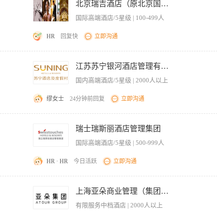
过专业的调查工具、方法和技巧按时完成调查计划和查明真像，并向管理层提供书面调
on track. 任职资格： － Extensive experience in hotel finance operations management, with a stron
北京瑞吉酒店（原北京国际俱乐部饭店）
侵占、侵犯商业秘密及各类违规违纪行为，进行调查取证、组织谈话与推动司法资源介
 in PMS, SUN, Check, POS, and DocMX. － Proven project management skills, with the abilit
国际高端酒店/5星级 | 100-499人
公司经济损失: 4、对调查中发现的风险及漏洞进行分析和评估，与业务共同形成改
ceptional stakeholder management and communication skills, with the ability to influence and a
期分析监察案例发生的原因、趋势与整改情况，并向管理层做出汇报: 6、积极开拓及维
te about digitalization, automation, and emerging technologies in finance. － Data－savvy, wi
HR
回复快
立即沟通
相关政策的制定、培训与宣讲，通过培训、宣传等工作提升员工的廉正责任感; 8、不断
nior leadership. － Results－oriented, with a demonstrated ability to deliver measurable outcomes a
本科及以上学历； 2.侦查、法律、审计相关专业； 3.态度认真，性格稳重，工作仔细
3.熟练掌握招投标工作流程、项目建设流程；熟练使用各类办公软件、CAD及预算编制相
格证书或建筑、机电等相关专业从业证书 5.责任心强、严谨认真、踏实肯干 岗位职责
江苏苏宁银河酒店管理有限公司
目涉及项目建议书、可研报告等的调研、询比、编审、上报工作。 3.负责编制业主投资
国内高端酒店/5星级 | 2000人以上
资项目现场踏勘、接收投标文件、开评标工作。 5.参与项目交底，组织设计、咨询等服
计量等文件。 7.参与公司工程类项目造价审核工作。 8.完成领导交办的其他工作。
缪女士
24分钟前回复
立即沟通
算、发展规划 任职要求： 1.学历本科以上（理工科教育背景）； 2.年龄在28-40岁；
及项目开发有丰富的经验；特别是熟悉政府或国资背景的酒店或物业等相关资产的出
瑞士瑞斯丽酒店管理集团
； 工作地址：南京市徐庄软件园苏宁大道1号主楼12楼酒店管理公司
国际高端酒店/5星级 | 500-999人
HR · HR
今日活跃
立即沟通
tner 建立和维护与合作伙伴的长期合作关系 Responsible for project development and implement projec
bition meeting, achieve brand promotion, attract and develop potential partn
上海亚朵商业管理（集团）有限公司
ket development condition, brand join policy, hotel environment change inf
有限服务中档酒店 | 2000人以上
hotel, analysis of the hotel management strategy and positioning, provide r