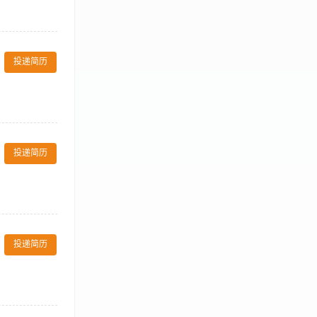
 Drawing
、工程概算，根据考察市场情
 整合内外部资源，跟踪项目
行项目可行性分
l partner to
门，推进项目从
y in line
投递简历
场分析报告，为
 development
或安徽区域酒店
负责制订公司酒店项目拓
，抗压能力强，
输出业态规划、项
投递简历
t agreement 负责
er 参加全国性酒店展
投递简历
ormation 搜集、了解
easonable
 Drawing
、工程概算，根据考察市场情
 整合内外部资源，跟踪项目
设计的变化和需