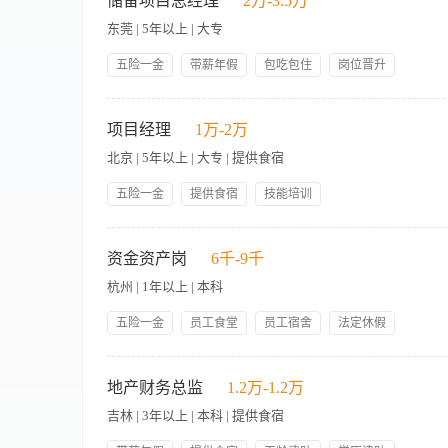
储备项目总经理
2万-3.5万
空间精细化运营及闲置资产价值激活，能高效匹配消费场景与空间
东莞 | 5年以上 | 大专
专业优先； 2. 3年以上商业拓展、招商运营管理经验，酒店、文
方、新零售等），有成功合作案例。熟悉从规划到执行的完整流程
五险一金
带薪年假
包吃包住
岗位晋升
等），具备第三方合作方开发、谈判及长期关系维护能力。 底薪：
管理规范
员工生日礼物
人性化管理
节日礼物
岗位职责： 1、统筹管理：全面主持酒店项目的运营管理工作，
技能培训
工会服务
态，掌握周边竞争对手的状况及市场行情制定销售策略，达成项
项目经理
1万-2万
影响； 4、工程管理：项目工程全过程管控，并监督施工质量，
北京 | 5年以上 | 大专 | 提供食宿
理系统的落实等 6、按时完成上级交办的其它工作。 任职资格：
量项目相关岗位经验，具备筹备、运营经验者或营销任职经历优先
五险一金
提供食宿
技能培训
本公司主要负责酒店的装饰装修工程，包括以华住旗下的 汉庭 全
随项目（全国） 2.有过装饰酒店工程项目施工经验者优先 3.具
资金资产岗
6千-9千
2.会深化图纸、了解各个酒店项目施工过程 3.和甲方对接、合同
杭州 | 1年以上 | 本科
识图等 建筑工程管理专业
五险一金
员工食堂
员工宿舍
法定休假
高温补贴
生日惊喜
节假日福利
岗位晋升
岗位职责： 1、负责公司各类账户管理（开户、注销等），与财
师带徒培训
年终奖金
展。3、按要求做好各类资金报表的编制、分析、上报工作。 4
地产财务总监
1.2万-1.2万
程序，确保账实相符。 5、负责筹融资，根据各项业务特点，设
吉林 | 3年以上 | 本科 | 提供食宿
工作以及财务管理部其他事项。 任职要求： 1、全日制大学本科
极向上，诚实守信。