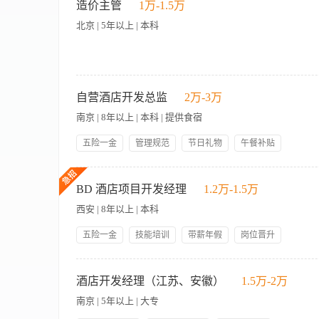
分析、发现公司业务中的风险点，有针对性的开展研判与排查，通
risk, and implement corrective actions as necessary to keep projects 
造价主管
1万-1.5万
独立对调查中发现的涉嫌违法与违规行为，如: 商业贿赂、职务
process improvement and project leadership. － Deep system expertise
北京 | 5年以上 | 本科
关追究违法人员的责任，维护公司各项政策得以执行，控制和降低
complex, multi－stakeholder initiatives from inception to delivery. － Ex
完成风险改进方案与治理措施，并监督方案的有效执行: 5、定
teams around shared goals. － Strategic and forward－thinking—passiona
在公司内外形成广泛的廉正调查同盟: 7、承担公司的反腐倡廉
analytical capabilities and the ability to present insights clearly to se
举报渠道、监察管理规章制度与体系建设。 任职要求： 1.全日制
sustainable change.
任职要求： 1.大学本科及以上学历 2.5年以上相关工作经验 
备良好的沟通协调能力和公文写作能力 4.具有工程建设造价从业资
自营酒店开发总监
2万-3万
工程项目投资预算的初步筛选和估算审核。 2.负责投资预算项
南京 | 8年以上 | 本科 | 提供食宿
量清单、审核物业投资询比文件及工程量清单。 4.参与业主投
接。 6.参与审核或组织第三方专业机构审核工程洽商变更、图纸重
五险一金
管理规范
节日礼物
午餐补贴
美女多
年底双薪
技能培训
岗位晋升
岗位职责： 负责苏宁自营中端酒店项目选址、洽谈、前期开发及投资测
员工生日礼物
领导好
年以上酒店项目拓展经验，对酒店物业的选址、物业条件的谈判
BD 酒店项目开发经理
1.2万-1.5万
有一定的沟通渠道； 4.PD职位2-4年以上。 5.可以接受出差
西安 | 8年以上 | 本科
五险一金
技能培训
带薪年假
岗位晋升
人性化管理
节日礼物
职业生涯规划
国际化管理
Build and Maintain long time relationship with business par
午餐补贴
员工生日礼物
项目开发及项目洽谈工作，落实开发协议 Participate in the national hotel exhi
酒店开发经理（江苏、安徽）
1.5万-2万
会，实现品牌宣传、吸引及开发潜在合作商。 Collect, understand other brand mar
南京 | 5年以上 | 大专
其他品牌市场开发情况、品牌政策、酒店环境变化等信息 Do market inspection near the 