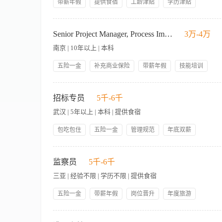
带薪年假
提供食宿
工龄津贴
学历津贴
年终奖金
社会保险
岗位晋升
【岗位职责】 1、全面负责地产财务管理工作，包括预算编制、
程，提升财务管理效率； 4、定期分析财务数据，为管理层提供
Senior Project Manager, Process Improvement(J18990)
3万-4万
策，提供财务风险评估和建议。 【岗位要求】 1、具备扎实的
南京 | 10年以上 | 本科
3、具备较强的沟通协调能力，能够高效对接内外部需求；及融资 
ERP系统等。
五险一金
补充商业保险
带薪年假
技能培训
年度免费体检
每周下午茶
工作职责： 1. Process Excellence & Digital Transformation － Act as the
operations finance workflows （including revenue audit, AP/AR, gener
招标专员
5千-6千
etc.） and comprehensive knowledge of DocMX. － Map current－state proc
武汉 | 5年以上 | 本科 | 提供食宿
enhancements or replacements. 2. Innovation & Change Leadership － Cha
automated solutions over traditional legacy approaches. － Lead process 
包吃包住
五险一金
管理规范
年底双薪
improvements. － Drive a digitalization mindset that goes beyond task aut
带薪年假
decision－making. 3. Continuous Improvement & Project Governance － C
本科及以上学历，招标采购专业或法律专业，5年招标工作相关
and issues across workstreams; and embed lessons learned to drive cons
监察员
5千-6千
deliver targeted efficiency savings in line with business goals. 4. Strate
leadership, enabling data－driven decision－making. － Stay ahead of eme
三亚 | 经验不限 | 学历不限 | 提供食宿
and pilot solutions aligned with corporate strategic priorities. 5. Stak
五险一金
带薪年假
岗位晋升
年度旅游
stakeholders, including FSSC Operations, Operational Finance Teams, Ho
overcoming resistance through transparent communication, clear ratio
生日派对
年终奖
免费提供食宿
月休八天
岗位职责： 1、受理来自公司内外部涉及公司员工或合作伙伴的
and scope adjustments in response to evolving business or project needs
市内免费接送
享国家法定假