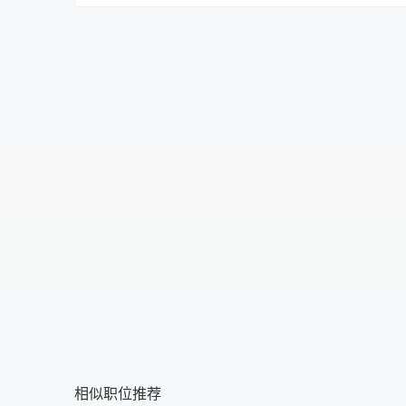
不限
不限
初中
提供食宿
中专
不提供食宿
中技
可提供吃
高中
可提供住
大专
食宿面议
本科
硕士
博士
相似职位推荐