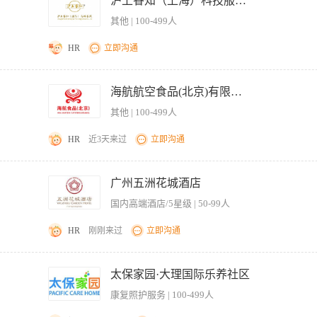
沪上睿知（上海）科技服务有限公司
：结合川蜀文旅特色与高端客群定位，策划并落地随车品鉴会、文化雅集、休闲互动、
务协助：对接处理各类私人生活事宜，包含出行、食宿、物资整理、琐事对接等，做好全
务体系优化：复盘每趟专列运营数据与客户反馈，持续优化服务SOP、服务细节、礼
其他 | 100-499人
理、分类、归档，做到账目清晰、资料齐全、随时可查。 4. 对外对接沟通：对接各类
年龄28-42岁，形象气质佳，举止端庄得体，具备高端服务管理者气场与职业素养，亲
处理各类突发小事。 5. 临时工作协助：配合完成负责人交办的其他临时性、机动性
等相关专业优先，具备扎实的高端服务管理认知。 3、核心硬性要求：拥有国际五星级
HR
立即沟通
岁，形象干净得体，气质大方，懂礼仪、有眼力见，情商高、沟通流畅自然。 2. 能力要求
理；拥有豪华邮轮、高端文旅专列、高端定制旅居项目管理经验者优先。 4、5年以
，抗压能力良好。 3. 职业特质：守密意识极强，做事严谨靠谱，不拖沓、不推诿，
统筹日常事务，协助负责人处理个人及生活相关事宜，无需外勤应酬，工作环境优质、
户服务逻辑、品质管控、成本核算、现场应急处置。 5、具备极强的全局统筹能力、现
文档整理，会基础表格、文字编辑，有私人助理、秘书、文职、高端服务经验者优先。 5
务统筹：负责日常行程规划、日程提醒、时间管理，合理排布各类预约、出行、会议安排
业。 6、拥有高端服务品牌思维，擅长搭建标准化高端服务体系，注重细节、追求品
海航航空食品(北京)有限公司
 四、岗位优势 高端稳定岗位，工作环境舒适体面 工作内容纯粹，无销售、无业绩压
生活事宜，包含出行、食宿、物资整理、琐事对接等，做好全方位后勤保障。 3. 信息
出差，身体健康，持有有效健康证，无不良从业记录。 8、双语能力优秀、有涉外高端
意向者可直接投递简历，备注「私人助理应聘」，合适者将安排沟通面试。
其他 | 100-499人
清晰、资料齐全、随时可查。 4. 对外对接沟通：对接各类合作人员、服务人员及相
绩效），综合年薪20W-30W 2、基础保障：入职缴纳五险、带薪年假、法定节假日福利 
. 临时工作协助：配合完成负责人交办的其他临时性、机动性辅助工作，主动补位、高
赋能、清晰晋升通道 4、额外福利：节日礼品、团建福利、专列体验福利、优秀员工
HR
近3天来过
立即沟通
方，懂礼仪、有眼力见，情商高、沟通流畅自然。 2. 能力要求：做事细心沉稳、执行力强
度高、客群高端优质。 2、核心岗位：全车服务总负责人，统筹全业态运营，权限足、
 职业特质：守密意识极强，做事严谨靠谱，不拖沓、不推诿，灵活变通，懂得主动预判
作节奏清晰，随车食宿条件高端舒适。 4、高薪稳定：薪资高于成都文旅行业同岗位平
作经验优先。 主要工作：负责航空餐及机供品的清点、配送、交接及回收工作。 企业
、文字编辑，有私人助理、秘书、文职、高端服务经验者优先。 5. 其他要求：无不良
都本地面试 2、上岗要求：持证上岗（健康证），统一岗前培训+跟岗实操 3、投递简
）、享受节假日及生日福利、婚丧病育探望费、员工免费工作餐、孝敬父母金、员工
广州五洲花城酒店
稳定岗位，工作环境舒适体面 工作内容纯粹，无销售、无业绩压力 一对一专属带教，上
国内高端酒店/5星级 | 50-99人
HR
刚刚来过
立即沟通
的部署，推进工会、共青团、妇联、精神文明等各项工作。 职责二、根据各时期重点
归档工作。 职责三、推进党风廉政和反腐败工作的落地实施，检查酒店经营管理中存
太保家园·大理国际乐养社区
各版块业务来往的接洽工作。 职责五、统筹酒店行政管理工作，包括但不限于后勤服
康复照护服务 | 100-499人
，督导酒店的招聘、薪酬绩效、培训、基础人事管理工作。 职责七、统筹酒店采购相
务、行政工作优先； 2、具备较强的文字写作能力，熟悉党务知识、公文规范和流程；