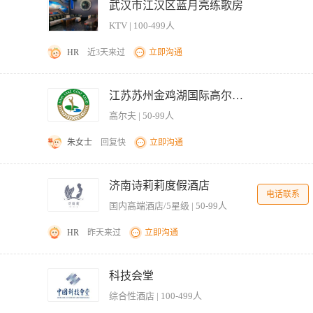
武汉市江汉区蓝月亮练歌房
KTV | 100-499人
HR
近3天来过
立即沟通
 一 负责客人引流 酒水小吃递送 点单下单 二工作时间晚八点到凌晨三点 三 响应客人正常
江苏苏州金鸡湖国际高尔夫俱乐部
高尔夫 | 50-99人
朱女士
回复快
立即沟通
优先。 2、根据高尔夫规则要求，帮助宾客管理球包、球杆，并按规则协助客人打球。 
练掌握高尔夫知识，熟悉高尔夫规则，了解本俱乐部规则。 【岗位要求】 1、形象端
济南诗莉莉度假酒店
电话联系
的顾客服务意识，能吃苦耐劳。
国内高端酒店/5星级 | 50-99人
HR
昨天来过
立即沟通
溺水者迅速处理，做好抢救工作及时向领导报告； 2、认真负责每天的清场工作； 3、
客的动向，防止意外的发生，确保宾客的安全； 5、定时检测更衣室，杜绝隐患。 上
科技会堂
良好的服务意识和工作责任心； 3、能适应轮班制工作。
综合性酒店 | 100-499人