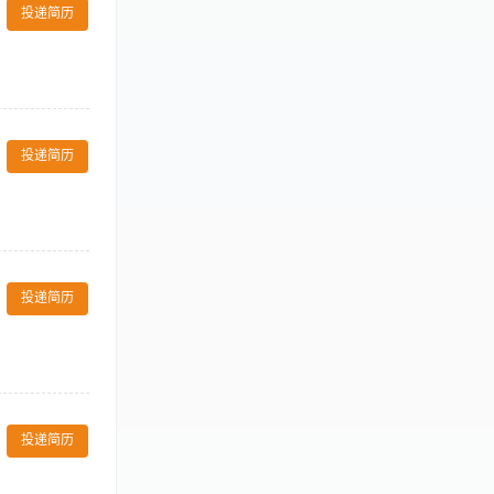
主题礼遇等特色
投递简历
方位后勤保障。
遇体系，迭代高
合作人员、服务
和力、气场兼
辅助工作，主动
酒店部门经理及
：做事细心沉稳、
上高端服务业全
灵活变通，懂得
氛围轻松，是稳
场管控能力、沟
. 其他要求：无
，规避时间冲突，
质，适配高净值
力 一对一专属
投递简历
整理归档：负责各
服务管理经验者
关事务沟通，高
3、岗位福利：全
效落地。 三、工
晋升加薪机会
、效率高，有极
成长空间大，区
和提前安排事
均水平，绩效透
福利：入职签署
嗜好，三观正、品
历可附个人近
家属医疗费用资
手轻松 成长性
投递简历
工作起草酒店党
在的突出问题和
投递简历
务保障、酒店重
关工作，督导完
 3、有较强的