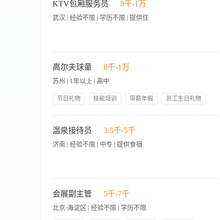
KTV包厢服务员
8千-1万
武汉 | 经验不限 | 学历不限 | 提供住
招聘 女性 18-35岁 要求五官端正 热爱本职工作 有无经验均可
收尾工作
高尔夫球童
8千-1万
苏州 | 1年以上 | 高中
节日礼物
技能培训
带薪年假
员工生日礼物
包吃包住
人性化管理
【岗位职责】 1、为宾客提供球童服务，接受过球童服务培训者
构及球场特点，能回答宾客提出有关打球和球场的咨询。 4、熟
温泉接待员
3.5千-5千
性格开朗。 2、应变及沟通能力强，普通话流利。 3、具有良好
济南 | 经验不限 | 中专 | 提供食宿
岗位职责： 1、负责宾客泳池的安全、勤巡视泳池的动态，发现
检测和保养及泳池场地的环境卫生； 4、勤在泳池边观察，注意宾
会展副主管
5千-7千
按服务工作规范的质量标准独立完成； 2、愿意接受培训，具有
北京-海淀区 | 经验不限 | 学历不限