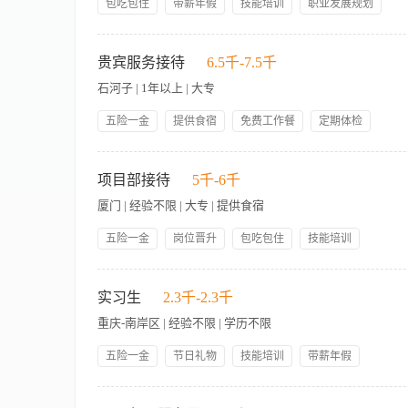
包吃包住
带薪年假
技能培训
职业发展规划
组织、沟通、谈判、人际交往能力以及敏锐的洞察力，具有很强
协作能力。综合管理部：副总监/总监级
岗位职责： 1、负责带领社区客人完成社区课程、活动（八段
水下自行车健身课、掼蛋教学、棋牌娱乐、外出巴士、家园观影
贵宾服务接待
6.5千-7.5千
门要求及计划，实施各项运动健康的活动 ； 3、协助部门建立
石河子 | 1年以上 | 大专
老年健康管理、学前教育、音乐美术等专业、酒店管理、社工等优
应变、适应能力强； 4、有茶艺师证、咖啡证等优先。
五险一金
提供食宿
免费工作餐
定期体检
绩效奖金
法定三薪
节假日加班费
年度薪资调整
1.负责重要嘉宾、VIP客户的全程接待服务，包括迎送、引导、陪
生日福利
节假日福利
用品供应及设施设备完好情况； 4.记录贵宾意见反馈，及时处理
项目部接待
5千-6千
贵宾需求，提供个性化服务，提升贵宾满意度； 7.定期回访贵宾
厦门 | 经验不限 | 大专 | 提供食宿
业先进接待经验，引入创新服务理念与方法； 10.协助组织贵宾
五险一金
岗位晋升
包吃包住
技能培训
员工生日礼物
管理规范
负责各类会议的接待、服务工作；为会议顺便开展提供支持服务。 1
有良好的团队协作精神，出色的人际交往能力，诚实可靠、品行端
实习生
2.3千-2.3千
工作的能力及强抗压能力 7.空乘专业优先，形象气质佳
重庆-南岸区 | 经验不限 | 学历不限
五险一金
节日礼物
技能培训
带薪年假
岗位晋升
管理规范
包吃包住
人性化管理
热爱酒店行业，服从部门主管或经理对工作的安排。 具有良好的