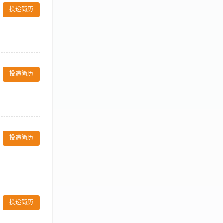
投递简历
要求 配合门店
投递简历
3、熟悉球场结
正，体魄强健，
投递简历
负责泳池水质的
岗要求： 1、能
投递简历