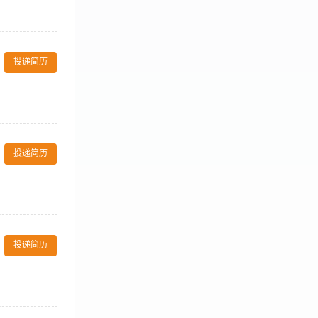
3. 确保会议服
与申购。 6.
投递简历
酒店前厅管理经
5.能够适应会
动服务接待工
馈和投诉，负责
投递简历
更新接待客史，
了解会展行业的动
决。
况，及时报损，
作。 4、其他
投递简历
普通话标准，性
座谈的全流程服