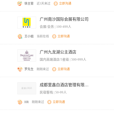
徐主管
近3天来过
立即沟通
工作。 2. 负责会议现场服务的统筹与监督，包括VIP接待、茶歇服务、设备协助等。 
议期间的服务需求与突发状况，做好客户沟通。 5. 协助进行会议服务物资的管理、盘点
广州南沙国际会展有限公司
酒店管理、旅游管理、会展服务等相关专业优先。 2. 三年以上会议服务、高端宴会或
会展/会务 | 100-499人
于处理各类服务问题。 4.形象气质佳，工作严谨细致，有责任心，具备团队协作精神。 
王小姐
当前在线
立即沟通
.熟练掌握会展、餐饮、重要活动及贵宾等接待服务工作流程并高效执行； 3.负责会展活
动开展前检查摆台、卫生、用品供应及设施设备的完好情况； 5.负责记录宾客的意见反
广州九龙湖公主酒店
检查本区域设施设备状况，及时上报工程维修，保证厅室接待工作的正常运行； 7.每月
国内高端酒店/5星级 | 500-999人
.大专以上学历，热爱服务行业，空乘、会展、酒店管理专业优先； 2.熟悉会展业务，
务意识； 4.具备一定的处理突发事件的能力，能够对宾客的问题进行有效的跟踪和解
罗先生
刚刚来过
立即沟通
等工作。 2、负责礼堂馆内的日常巡查，检查展区内所有设施设备及讲解设备的运行情
发放登记，接待信息登记、运营接待情况统计、参观预约、配合会务、主题活动开展等工
成都里鑫白酒店管理有限公司
类相关专业； 2、了解场地的日常管理内容，同岗位1年以上工作经验优先考虑； 3、
民宿客栈 | 50-99人
好的沟通协调和口头表达能力，有一定客户服务意识和良好的职业道德。
HR
刚刚来过
立即沟通
铁站接送、入住办理、客房引导及行程信息对接。 2、高效执行高端商务宴请、会议及