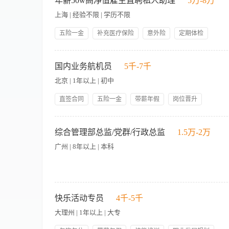
年薪50w高净值雇主直聘私人助理
5万-8万
损耗，优化运营成本，提升整体运营效益。 6、特色活动落地
议安排，规避时间冲突，保障日常节奏有序高效。 2. 生活事
文娱活动，丰富行程体验，提升产品溢价与客户体验感。 7、服
上海 | 经验不限 | 学历不限
3. 信息整理归档：负责各类资料、账单、文件、信息的收集、整
端服务标准，打造差异化豪华专列服务优势。 三、任职要求 1、
人员及相关事务沟通，高效传达需求、跟进进度、反馈结果，妥善
五险一金
补充医疗保险
意外险
定期体检
具。 2、大专及以上学历，酒店管理、旅游管理、高端服务管理
补位、高效落地。 三、工作要求 1. 基本素养：年龄23–40
以上管理经验，精通前厅、客房、餐饮、康乐、酒水全板块运营管
执行力强、效率高，有极强的时间观念和责任心，擅长多任务统筹
一、岗位介绍 高端私人助理岗位，主打一对一专属辅助、高效
盘运营管理经验，3年以上团队统筹管理经验，熟悉高端VIP客
主动预判和提前安排事务。 4. 技能基础：熟练使用手机办公、
定、体面、成长性强的优质岗位。 二、工作职责 1. 日常事
通谈判能力与应急处理能力，能同时统筹多岗位、多业态协同作
国内业务航机员
5千-7千
不良嗜好，三观正、品行端正，心态积极稳定，能长期稳定任职。
保障日常节奏有序高效。 2. 生活事务协助：对接处理各类私人
客群服务标准。 7、能适应专列周期随车排班模式，接受阶段性
带教，上手轻松 成长性高，可长期深耕发展 五、应聘方式 有
北京 | 1年以上 | 初中
类资料、账单、文件、信息的收集、整理、分类、归档，做到账目
优先加分。 四、薪资待遇 1、综合月薪：18-25K（底薪+管理
效传达需求、跟进进度、反馈结果，妥善处理各类突发小事。 5
程随车食宿全包、高端定制工装、专业高阶管理培训、行业资源
直签合同
五险一金
带薪年假
岗位晋升
作要求 1. 基本素养：年龄23–40岁，形象干净得体，气质大
五、岗位亮点 1、高端平台：运营顶流豪华品质专列，品牌知名
午餐补贴
管理规范
员工生日礼物
节日礼物
强的时间观念和责任心，擅长多任务统筹，抗压能力良好。 3.
别于普通基层服务岗。 3、优质模式：周期出车、集中休息，工
学历:初中及以上 职业资格：不限 工作经验：1年及以上相关工
务。 4. 技能基础：熟练使用手机办公、文档整理，会基础表格
明、奖励丰厚，团队专业稳定。 六、应聘须知 1、面试地点：成
正式工劳动合同。缴纳五险一金、发放高温补贴（符合条件岗位
综合管理部总监/党群/行政总监
1.5万-2万
行端正，心态积极稳定，能长期稳定任职。 四、岗位优势 高端
照，优先筛选面试
助、员工商业补充医疗保险、员工体检、员工优惠机票等福利。
高，可长期深耕发展
广州 | 8年以上 | 本科
工作职责： 职责一、统筹及指导酒店党群工作，根据上级党委
群工作计划，定期进行工作总结和工作报告，并做好相关文件的
快乐活动专员
4千-5千
薄弱环节。 职责四、负责酒店对外政府事务、对内集团、酒管
大理州 | 1年以上 | 大专
要会议的组织和管理等工作。 职责六、统筹酒店人事相关工作
成酒店招采计划。 任职条件： 1、中共党员优先，从事专职党