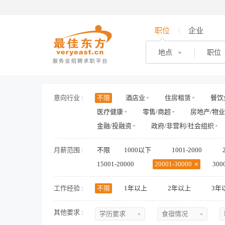
职位
企业
地点
职位
意向行业 :
不限
酒店业
住房租赁
餐饮
医疗健康
零售/商超
房地产/物业
金融/投融资
政府/非营利/社会组织
月薪范围 :
不限
1000以下
1001-2000
15001-20000
20001-30000
300
工作经验 :
不限
1年以上
2年以上
3年
其他要求 :
学历要求
食宿情况