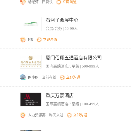
杨老师
回复快
立即沟通
的计划和执行能力；4、能灵活妥善的应对各种突发事件，善于沟通协调，具有良好的
锦、手磨咖啡、白族三道茶、扎染、花海瑜伽、加码拓印、手工沱茶、喜洲粑粑、诵读
、白族广场舞手工皂、非遗漆扇手作、健康养生沙龙、三月街赶集、漫步凤阳邑等等）
石河子会展中心
社区义工管理体系，组织志愿者与公益活动。 任职要求： 1、大专及以上学历，专业不
会展/会务 | 50-99人
先； 2、经验不限，接受应届生； 3、形象气质佳、多才多艺，有较强的沟通能力和
HR
立即沟通
同； 2.制定贵宾接待方案，统筹接待物资与配置，提供专属服务； 3.检查接待场地
贵宾需求与投诉，上报上级领导； 5.建立并更新贵宾客史档案，记录贵宾喜好、习惯等信
厦门佰翔五通酒店有限公司
，维护良好关系，促进长期合作； 8.参与贵宾接待流程的制定与优化，提升接待服务质量
国内高端酒店/5星级 | 500-999人
接待培训，提升团队接待服务能力；
胡小姐
当前在线
立即沟通
.具有良好的服务意识及服务礼仪 2.具备优秀的口头表达能力 3.具有较强的沟通能力与
正 5.具有较强的工作责任心和学习能力、良好的团队合作意识 6.主动，热情，灵活
重庆万豪酒店
国际高端酒店/5星级 | 100-499人
人力资源部
昨天来过
立即沟通
沟通能力和团队合作精神。 履行所规定的其它合理的职责和责任。