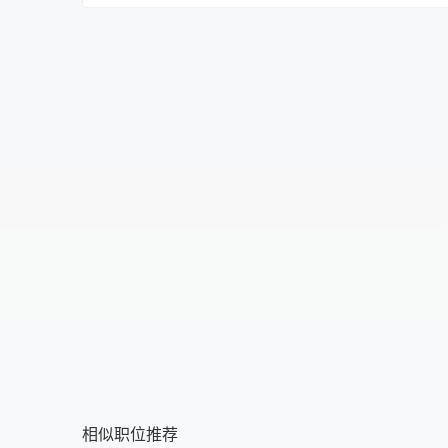
不限
不限
初中
提供食宿
中专
不提供食宿
中技
可提供吃
高中
可提供住
大专
食宿面议
本科
硕士
博士
相似职位推荐