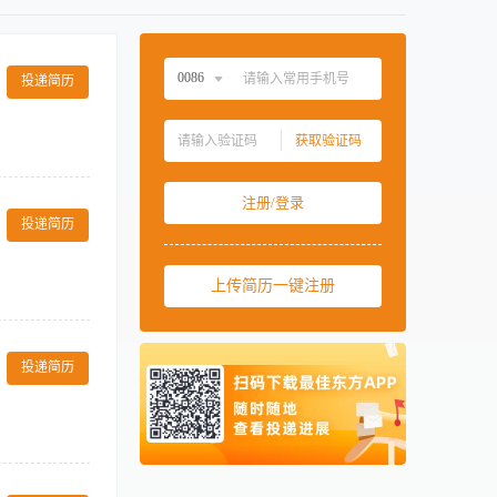
0086
投递简历
中国大陆
0086
获取验证码
中国香港
00852
守酒店安全管理
中国澳门
00853
注册/登录
配合餐饮部完成
中国台湾
00886
投递简历
验。 证书资
水上工作环境。
美国
001
打卡160工作
上传简历一键注册
西班牙
0034
马来西亚
0060
车所有服务板块
责全车服务团队
新加坡
0065
投递简历
豪华专列全车服
泰国
0066
服务品质标准。
队日常工作问
柬埔寨
00855
行程安排、场地
阿联酋
00971
发应急事件，快
勤应酬，工作环
控，杜绝浪费与
卡塔尔
00974
类预约、出行、会