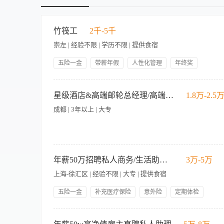
竹筏工
2千-5千
崇左 | 经验不限 | 学历不限 | 提供食宿
五险一金
带薪年假
人性化管理
年终奖
绩效奖金
法定三薪
岗位津贴
海外工作机会
【岗位职责】 负责酒店竹筏的安全驾驶与客人水上接送服务，确
生日福利
店龄奖
规定，正确使用安全设备。 关注水域环境变化（如水位、天气等
星级酒店&高端邮轮总经理/高端旅游专列运营
1.8万-2.5
竹筏下午茶等特色水上服务项目的执行。 完成上级交办的其他相
成都 | 3年以上 | 大专
质：建议持有内河适航船员证，有操作竹筏、电动船、渡轮等经
沟通能力：具备一定的讲解与沟通能力，能与客人进行良好互动。
小时，分为a班（全天）和b班（半天） 月休6天+10个b班半天 
一、工作模式 高端专列周期排班制，单次出车10-18天，随车
运营管理，涵盖管家服务、客房住宿、定制餐食、休闲娱乐、高
年薪50万招聘私人商务/生活助理/全职
3万-5万
管理、品质管控、活动落地、突发应急统筹，打造铁路文旅高端服
上海-徐汇区 | 经验不限 | 大专 | 提供食宿
务体系运营管理，统筹管家团队、客房住宿、定制餐饮、休闲康
2、团队管理督导：负责随车管家、调酒侍酒、餐饮服务等全员
五险一金
补充医疗保险
意外险
定期体检
题，保障团队高效、有序、标准化作业。 3、多方资源对接：
服务等各项事宜，保障行程全程顺畅落地。 4、宾客体验管控：
高端私人助理｜全职招聘 一、岗位介绍 高端私人助理岗位，主
速落地解决方案，维护专列高端品牌口碑与客户满意度。 5、
境优质、氛围轻松，是稳定、体面、成长性强的优质岗位。 二、