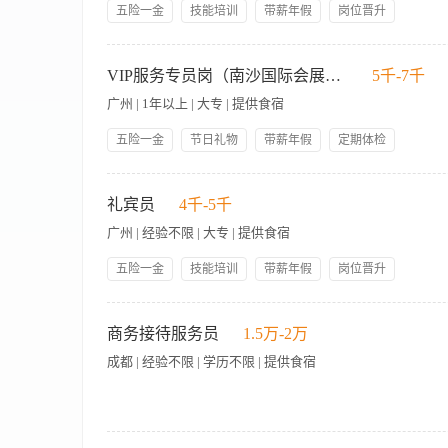
五险一金
技能培训
带薪年假
岗位晋升
管理规范
年度旅游
年底双薪
包吃包住
岗位职责： 1. 协助主管进行会议服务团队的日常管理、排班及培训
人性化管理
节日礼物
务流程标准的严格执行，提升参会者的现场体验。 4. 及时处理会
VIP服务专员岗（南沙国际会展中心）
5千-7千
完成上级交办的其他相关工作。 岗位要求： 1.大专以上学历，
广州 | 1年以上 | 大专 | 提供食宿
验。35岁以内。 3.具备出色的客户服务意识和沟通协调能力，善
议行业的工作节奏，可接受因工作需要的加班及周末值班。
五险一金
节日礼物
带薪年假
定期体检
技能培训
岗位职责： 1.负责协助上级领导完成会展服务的相关工作； 2
作，统筹相关物资和配置，提供优质服务； 4.负责会展接待活
礼宾员
4千-5千
处理常见问题和基本的客人投诉，并向上级领导汇报； 6.每日
广州 | 经验不限 | 大专 | 提供食宿
及整理相关资料； 8.完成领导交办的其他工作。 任职条件： 1
态和发展趋势； 3.具备良好的沟通协调能力、团队合作能力和服
五险一金
技能培训
带薪年假
岗位晋升
员工生日礼物
包吃包住
年底双薪
人性化管理
岗位职责 1、负责礼堂馆内的展现讲解、演示、操作、安全指引
领导好
法定三薪
并每天定时巡检设备做好登记。 3、负责礼堂馆内的物资采购、
商务接待服务员
1.5万-2万
上级交代的工作任务。 任职要求 1、大专学历以上，文化或艺术
成都 | 经验不限 | 学历不限 | 提供食宿
格开朗、形象气质佳，对艺术场馆具有浓厚的兴趣； 4、具有良
【岗位职责】 1、负责商务客户的专属接待工作，涵盖机场/高