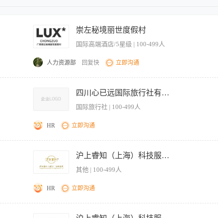
崇左秘境丽世度假村
国际高端酒店/5星级 | 100-499人
人力资源部
回复快
立即沟通
保航行安全。 做好竹筏的日常检查、维护与清洁保养，保障设备正常运行。 严格遵
），发现异常及时上报。 协助处理水上突发情况，配合开展应急处置与救援工作。 
万
四川心已远国际旅行社有限公司
关工作。 【工作要求】 基本条件：熟悉水域环境，具备良好的游泳能力与水上作业经
国际旅行社 | 100-499人
验者优先；具备基本救生技能。 职业素养：安全意识强，服务意识好，能适应户外及
 工作态度：服从部门统一管理，工作认真负责，具备团队协作精神。 【工作时间】 月
HR
立即沟通
月休约10天 【薪资构成】 基础薪资+竹筏提成（按单）+好评提成+工龄津贴
食宿全包，出休结合 岗位简介 本岗位为豪华高端文旅项目核心管理岗，全权统筹整列随
端酒吧、宾客礼遇等全业态。岗位对标国际五星服务标准，服务高净值精英客群，负
沪上睿知（上海）科技服务有限公司
务体验，是整趟专列的服务总负责人。 二、岗位职责 1、全盘运营统筹：全面负责
其他 | 100-499人
乐、吧台酒水、VIP礼遇等所有车上服务板块，搭建标准化高端服务流程，统一全车
团队的排班、岗前培训、日常督导、服务质检与绩效考核，规范岗位作业标准，解决团
HR
立即沟通
常态化对接铁路局列车组、随车工作人员、地面接待团队等内外资源，协调车辆设施、
直面高端VIP客群，统筹处理宾客高端定制需求、行程咨询、服务升级、客诉及各类突
打一对一专属辅助、高效统筹日常事务，协助负责人处理个人及生活相关事宜，无需外
成本与物料管理：负责车上酒水、餐食物料、服务物资的库存管控、台账核对、成本把
工作职责 1. 日常事务统筹：负责日常行程规划、日程提醒、时间管理，合理排布各