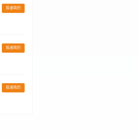
备），提升服务
投递简历
，快速响应并上
质佳，男女不
基础英语问候及
录，持有有效健
态，行为礼仪等
投递简历
确保业绩指标的
鉴接待，为客户提
投递简历
庄各部门紧密合
经验相关工作经
能够独立开展工作
1.能力突出者