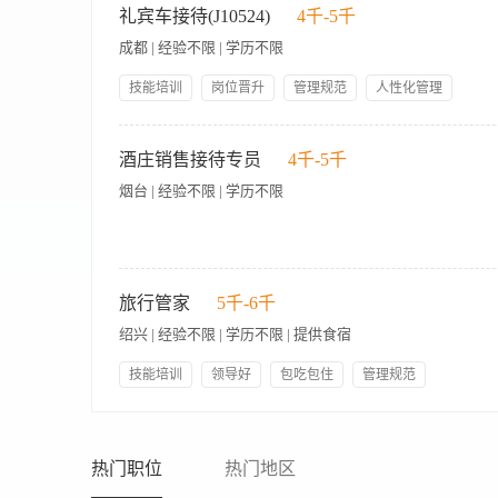
务，包括场地布置、茶歇准备、分餐服务及撤场清理。 3、主
礼宾车接待(J10524)
4千-5千
体验。 4、维护商务区域（VIP休息室、宴会厅、接待大厅）
成都 | 经验不限 | 学历不限
报，确保问题闭环解决。 6、参与商务服务标准流程的定期复盘与
限，男生身高175cm以上 2、学历、工作经验不限，热爱服务
技能培训
岗位晋升
管理规范
人性化管理
常用服务用语者优先考虑。 4、性格开朗、细心耐心，具备较强
员工生日礼物
节日礼物
五险一金
带薪年假
康证或愿意入职前办理。
工作职责：1、负责接送客户，确保安全驾驶，避免出现安全责任
午餐补贴
年底双薪
对客状态。任职资格：1、需有驾照和驾驶经验，形象气质佳，1
酒庄销售接待专员
4千-5千
烟台 | 经验不限 | 学历不限
【岗位名称】：销售接待经理/专员 （侍酒师兼销售） 【主要职
实现。 2. 开发客户：通过各种渠道开发新客户，维护老客户关
旅行管家
5千-6千
供专业的葡萄酒知识讲解和品鉴服务，提升客户体验，促成销售。
绍兴 | 经验不限 | 学历不限 | 提供食宿
作，共同完成销售目标。 【任职资格】 1. 专科及以上学历，市
验，有葡萄酒行业经验者优先。 3. 熟悉葡萄酒知识，对葡萄酒
技能培训
领导好
包吃包住
管理规范
且与客户建立良好关系。 5. 良好的团队合作精神，能够承受一定
薪资面议； 2.入职即缴纳五险一金、8小时工作制； 节假日
1、负责酒店前厅接待工作 2、解答客人咨询，主动了解客户需求
热门职位
热门地区