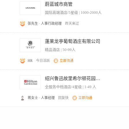
动了解客户偏好与需求，提前规划个性化接待细节（如饮品温度、座位安排、伴手礼准
蔚蓝城市商管
的整洁与物品陈列规范，确保环境符合五星标准。 5、协助处理客户临时需求及突发事件
国际高端酒店/5星级 | 1000-2000人
优化，配合完成新员工服务技能培训。 【岗位要求】 1、年龄18至30周岁，形象气
行业，具备良好的亲和力与主动服务意识。 3、普通话标准流利，沟通表达清晰，能进行
张先生 · 人事行政经理
昨天来过
的应变能力与团队协作精神，能适应轮班工作制。 5、身体健康，无不良嗜好及犯罪记
事故；2、确保车辆清洁卫生及必备对客用品检查；3、时刻保持高标准的仪容仪表状
78及以上；2、有接待经验优先；3、能接受休息日不固定在周末和法定节假日。
蓬莱龙亭葡萄酒庄有限公司
精品酒店 | 50-99人
HR
今日活跃
立即沟通
责】 1. 达成业绩目标：根据公司制定的销售计划，积极完成个人及团队的销售任务，
系，建立稳定的客户群体；定期了解客户需求及行业动态。 3. 品鉴接待：负责酒庄品
绍兴鲁迅故里希尔顿花园酒店
保障酒庄运营和接待品鉴各环节，活动顺利进行 4. 团队协作：与销售团队成员及酒
全服务中档酒店/4星级 | 1-49 人
场营销、商务英语、葡萄酒等相关专业优先。 2. 具备快消品、奢侈品等1年以上销售
文化有一定了解或愿意学习。 4. 具备良好的沟通能力和人际交往能力，服务意识强，
蒋女士 · 人事经理
回复快
立即沟通
的工作压力。 6. 流利普通话，能够使用英语进行商务沟通者优先考虑。 【薪资福利】 
福利、生日福利、年终奖金，交通补助、免费工作餐、定期体检等公司相关福利制度。
，提供酒店设施及周边信息等个性化服务 3、旅游路线的规划 4、有导游证