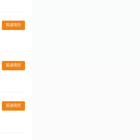
表达能力、团队
会、唱响时光、
； 2、根据部
投递简历
限，旅游管理、
服务意识，灵活
布置、卫生状况、
息； 6.分析
投递简历
； 9.收集行
亲和力 4.具
，能处理多方面
投递简历