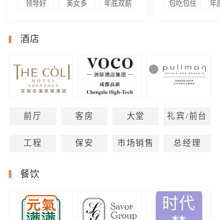
领导好
美女多
年底双薪
包吃包住
年
酒店
前厅
客房
大堂
礼宾/前台
工程
保安
市场销售
总经理
餐饮