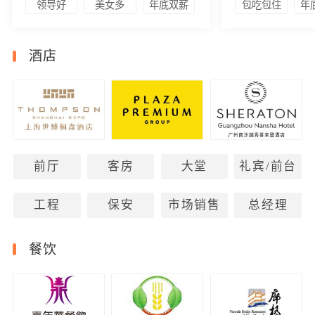
领导好
美女多
年底双薪
包吃包住
年
酒店
前厅
客房
大堂
礼宾/前台
工程
保安
市场销售
总经理
餐饮