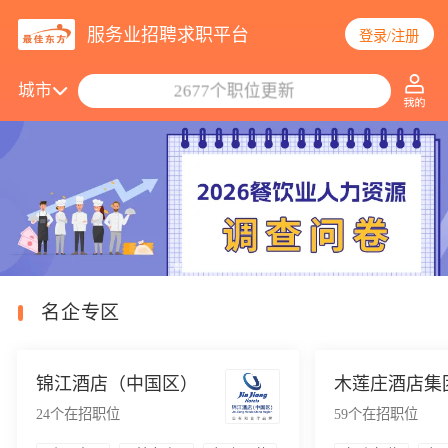
服务业招聘求职平台
登录/注册
搜索职位/公司
城市
2677个职位更新
名企专区
锦江酒店（中国区）
木莲庄酒店集
24
个在招职位
59
个在招职位